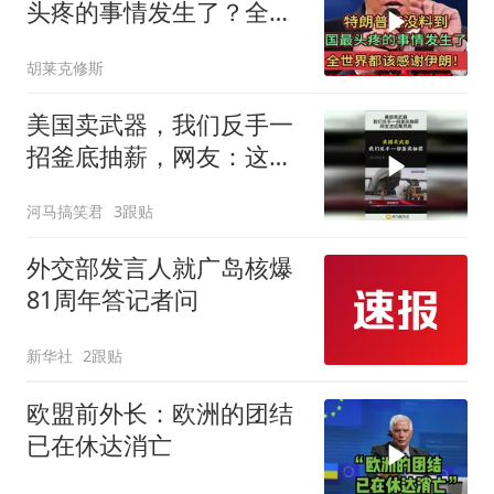
头疼的事情发生了？全世
界都该感谢伊朗！
胡莱克修斯
美国卖武器，我们反手一
招釜底抽薪，网友：这招
果然高！
河马搞笑君
3跟贴
外交部发言人就广岛核爆
81周年答记者问
新华社
2跟贴
欧盟前外长：欧洲的团结
已在休达消亡