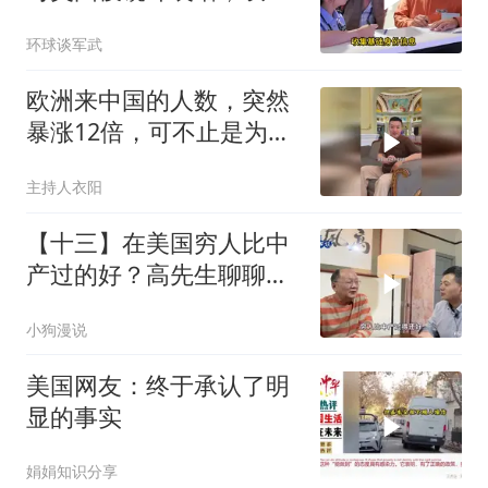
玩到这地步，不害臊吗？
环球谈军武
欧洲来中国的人数，突然
暴涨12倍，可不止是为了
旅游，背后真实目的藏得
主持人衣阳
很深啊！
【十三】在美国穷人比中
产过的好？高先生聊聊美
国穷人的生活
小狗漫说
美国网友：终于承认了明
显的事实
娟娟知识分享