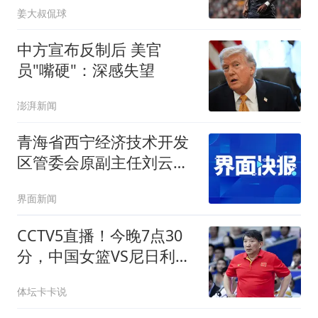
姜大叔侃球
中方宣布反制后 美官
员"嘴硬"：深感失望
澎湃新闻
青海省西宁经济技术开发
区管委会原副主任刘云洲
被开除党籍
界面新闻
CCTV5直播！今晚7点30
分，中国女篮VS尼日利亚
女篮，宫鲁鸣将拍板12人
体坛卡卡说
名单！