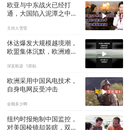
欧亚与中东战火已经打
通，大国陷入泥潭之中，
中方迎来发展机遇？
主持人雪莹
休达爆发大规模越境潮，
欧盟集体沉默，欧洲难题
无解？2
深蓝航迹
1跟贴
欧洲采用中国风电技术，
自身电网反受冲击
金额多少啊
纽约时报炮制中国监控，
对美国棱镜却装瞎，双标