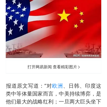
97岁英国奶奶飞上天再破吉尼斯纪录
中国稀土盘中涨停
OpenAI为免费用户升级GPT-5.6 Luna
“中国蔬菜之乡”最高温达41.8℃
27岁女子成组织卖淫集团主犯被通缉
如何把百年大党建设得更加坚强有力？
打开网易新闻 查看精彩图片
​​报道原文写道：“对
欧洲
、日韩、印度这
类中等体量国家而言，中美持续博弈，是
他们最大的战略红利；一旦两大巨头坐下