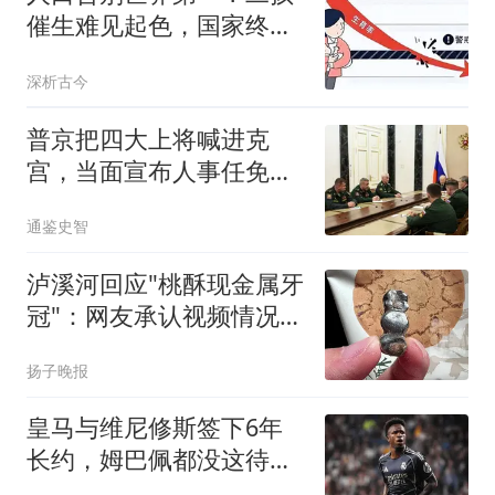
催生难见起色，国家终于
向住房出手了！
深析古今
普京把四大上将喊进克
宫，当面宣布人事任免，
2人被就地解除兵权
通鉴史智
泸溪河回应"桃酥现金属牙
冠"：网友承认视频情况不
实
扬子晚报
皇马与维尼修斯签下6年
长约，姆巴佩都没这待
遇，枪手空欢喜一场