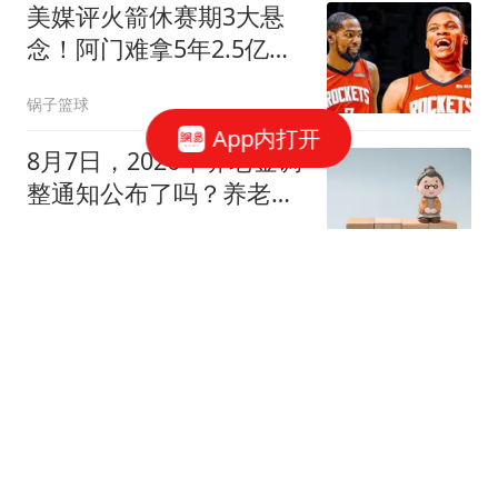
美媒评火箭休赛期3大悬
念！阿门难拿5年2.5亿，
威少KD休城重聚？
锅子篮球
App内打开
8月7日，2026年养老金调
整通知公布了吗？养老金
高，涨的就多吗？
社保小达人
2026最新实锤！网传王楚
钦助理双排美娜，多年绯
闻终于翻盘打脸
观察鉴娱
女子每晚都给情夫留门来
发生关系 被发现时下半身