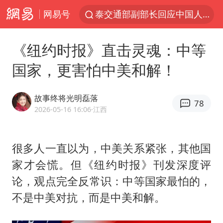
网易号
泰交通部副部长回应中国人遭歧视手势
改名后的“青海拉面”店
《纽约时报》直击灵魂：中等
泸溪河：桃酥吃出金属牙冠视频不实
国家，更害怕中美和解！
1岁宝宝碰坏纸巾盒 宝妈被索赔924元
985博士后被曝在妻子孕期出轨后续
故事终将光明磊落
78
男子结婚8年3个女儿均非亲生
2026-05-16 16:06
·江西
台风白海豚逼近 暴雨大暴雨来袭
很多人一直以为，中美关系紧张，其他国
“空调24小时开着更省电”不实
家才会慌。但《纽约时报》刊发深度评
男子杀人后逃进深山21年活得像野人
论，观点完全反常识：中等国家最怕的，
公司“上四休三”但要降薪1000元
不是中美对抗，而是中美和解。
47岁妈妈突然产女 26岁女儿：很震惊