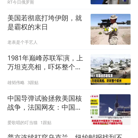
RT今日俄罗斯
美国若彻底打垮伊朗，就
是霸权的末日
老表是个手艺人
1981年巅峰苏联军演，上
万坦克亮相，吓坏整个欧
洲
雄韬伟略
3跟贴
中国导弹试验拯救美国核
战争，法国网友：中国终
于学会说美国话了
爱歌唱的叮当猫
1跟贴
普京连续打穿乌克兰，纽约时报找到不对劲之处，承认仗没法打了