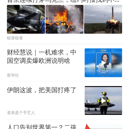
暗香暗香
财经慧说｜一机难求，中
国空调卖爆欧洲说明啥
新华社
伊朗这波，把美国打疼了
老表是个手艺人
人口告别世界第一？二孩