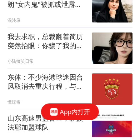
朗"女内鬼"被抓或泄露大
量机密
混沌录
我去求职，总裁翻着简历
突然抬眼：你骗了我的
婚，还想骗我的钱？
小陆搞笑日常
东体：不少海港球迷因台
风取消去重庆行程，与英
博补赛大概率在8月
懂球帝
App内打开
山东高速男篮官宣，新援
法耶加盟球队