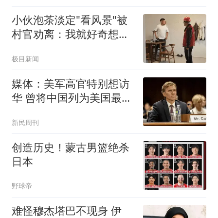
小伙泡茶淡定"看风景"被
村官劝离：我就好奇想看
台风
极目新闻
媒体：美军高官特别想访
华 曾将中国列为美国最大
威胁
新民周刊
创造历史！蒙古男篮绝杀
日本
野球帝
难怪穆杰塔巴不现身 伊