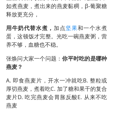
如煮燕麦，煮出来的燕麦黏稠，β-葡聚糖
释放更充分，
用牛奶代替水煮，
加点
坚果
和一个水煮
蛋，这顿饭才完整。光吃一碗燕麦粥，营
养不够，血糖也不稳。
张焕问大家一个问题：
你平时吃的是哪种
燕麦？
A. 即食燕麦片，开水一冲就吃B. 整粒或
厚切燕麦，煮着吃C. 加了糖和果干的复合
麦片D. 吃完燕麦会胃胀反酸E. 从来不吃
燕麦