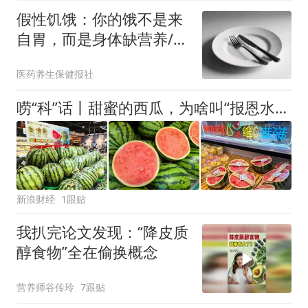
假性饥饿：你的饿不是来
自胃，而是身体缺营养/缺
水
医药养生保健报社
唠“科”话丨甜蜜的西瓜，为啥叫“报恩水果”？
新浪财经
1跟贴
我扒完论文发现：“降皮质
醇食物”全在偷换概念
营养师谷传玲
7跟贴