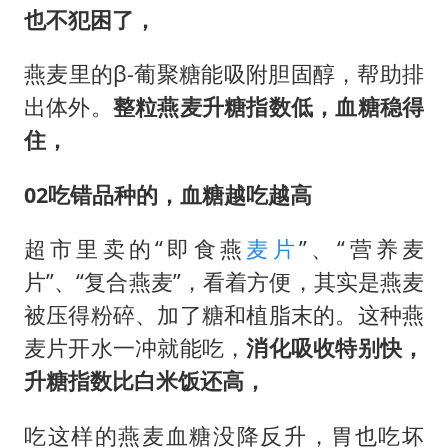
也不犯困了，
燕麦里的β-葡聚糖能吸附胆固醇，帮助排
出体外。
整粒燕麦升糖指数低，血糖稳得
住，
02
吃错品种的，血糖越吃越高
超市里卖的“即食燕
麦片
”、“营养麦
片”、“复合燕麦”，看着方便，其实是燕麦
被压得粉碎、加了糖和植脂末的。这种燕
麦片开水一冲就能吃，
消化吸收特别快，
升糖指数比白米饭还高，
吃这样的燕麦血糖没降反升，胃也吃坏