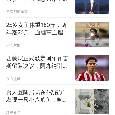
可以这样做#贴秋膘 #养
河南都市频道
生 #生活小妙招 #立秋
25岁女子体重180斤，两
年涨70斤，血糖高血脂
高，工作压力大 一天喝一
小莉帮忙
杯奶茶
西蒙尼正式敲定阿尔瓦雷
斯留队决议，阿森纳引援
希望再度落空
夜白侃球
台风登陆居民在4楼窗户
发现一只小八爪鱼：晚上
已吃掉
红星新闻