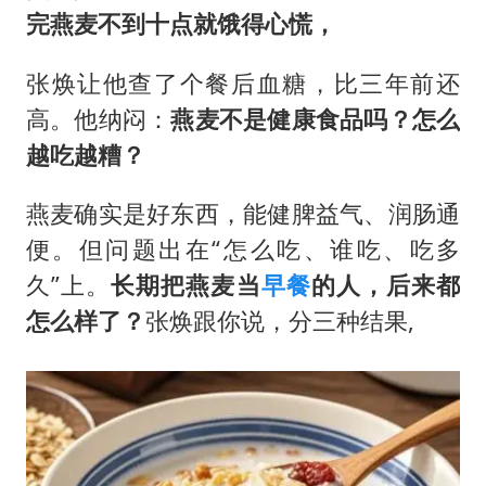
湖北启动重大气象灾害三级应急响应
完燕麦不到十点就饿得心慌，
白海豚路径图
张焕让他查了个餐后血糖，比三年前还
周星驰妈妈现身香港首映礼
高。他纳闷：
燕麦不是健康食品吗？怎么
56岁刘奕君跟13岁女儿合跳
越吃越糟？
大疆错失宇树
从科技创新看开局起步的时与势
燕麦确实是好东西，能健脾益气、润肠通
便。但问题出在“怎么吃、谁吃、吃多
久”上。
长期把燕麦当
早餐
的人，后来都
怎么样了？
张焕跟你说，分三种结果,