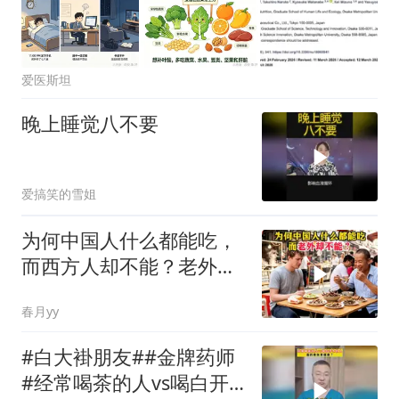
爱医斯坦
晚上睡觉八不要
爱搞笑的雪姐
为何中国人什么都能吃，
而西方人却不能？老外：
中国人是天生圣体
春月yy
#白大褂朋友##金牌药师
#经常喝茶的人vs喝白开