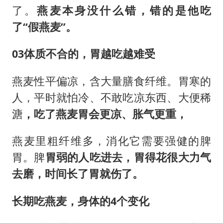
了。
燕麦本身没什么错，错的是他吃
了“假燕麦”。
03
体质不合的，胃越吃越难受
燕麦性平偏凉，含大量
膳食纤维
。胃寒的
人，平时就怕冷、不敢吃凉东西、大便稀
溏
，吃了燕麦胃会更凉、胀气更重，
燕麦里粗纤维多，消化它需要强健的脾
胃。脾
胃弱的人吃进去，胃得花很大力气
去磨，时间长了胃就伤了。
长期吃燕麦，身体的4个变化