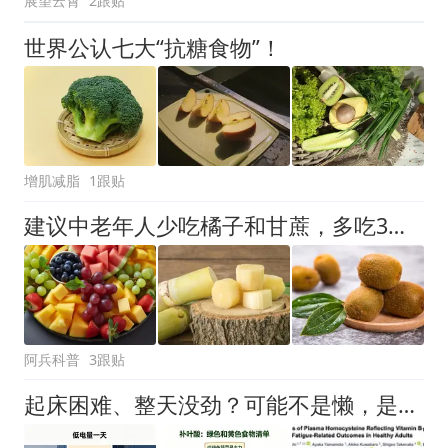
展望云霄
2跟贴
世界公认七大“抗糖食物”！
增肌减脂
1跟贴
建议中老年人少吃橘子和甘蔗，多吃3种“碱性水果”，增强抵抗力
阿兵科普
3跟贴
起床困难、整天没劲？可能不是懒，是你的身体在喊“缺营养”