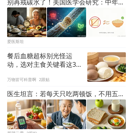
别再戒碳水了！美国医学会研究：中年吃对吃够，晚年大脑身体更好
爱医斯坦
餐后血糖超标别光怪运
动，选对主食关键看这3
类粗粮
万物皆可科普啊
2跟贴
医生坦言：若每天只吃两顿饭，不用五个月时间，身体或有这几变化