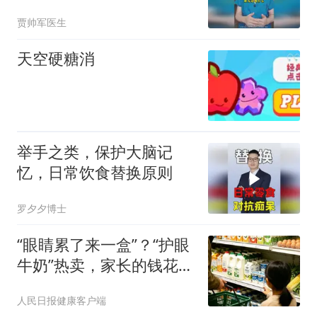
水的人，谁的身体更健
贾帅军医生
康？
天空硬糖消
举手之类，保护大脑记
忆，日常饮食替换原则
罗夕夕博士
“眼睛累了来一盒”？“护眼
牛奶”热卖，家长的钱花对
了吗？
人民日报健康客户端