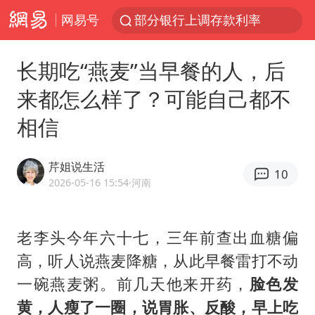
网易号
部分银行上调存款利率
小沈阳加盟《披荆斩棘》
长期吃“燕麦”当早餐的人，后
新疆生产建设兵团生态环境局原局长被查
来都怎么样了？可能自己都不
朱一龙的鼻子怎么了
相信
上海暴雨已致多处积水
三预警齐发 11个省份有大到暴雨
芹姐说生活
10
上海地铁4条线路全线停运
2026-05-16 15:54
·河南
上海鼓励居家办公
4.2平卫生间补漏注胶花1.55万
老李头今年六十七，三年前查出血糖偏
高，听人说燕麦降糖，从此早餐雷打不动
国乒连续两站无缘冠军
一碗
燕麦粥
。前几天他来开药，
脸色发
5万小车卖不动 微型代步车集体遇冷
黄，人瘦了一圈，说胃胀、反酸，早上吃