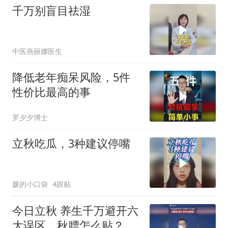
千万别盲目祛湿
中医燕丽娜医生
降低老年痴呆风险，5件
性价比最高的事
罗夕夕博士
立秋吃瓜，3种建议停嘴
媛的小口袋
4跟贴
今日立秋 养生千万避开六
大误区，秋膘怎么贴？你