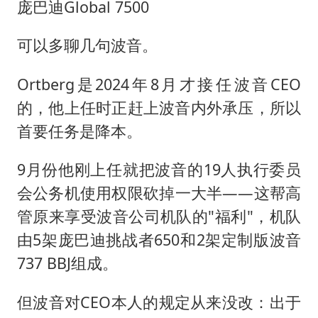
庞巴迪Global 7500
可以多聊几句波音。
Ortberg是2024年8月才接任波音CEO
的，他上任时正赶上波音内外承压，所以
首要任务是降本。
9月份他刚上任就把波音的19人执行委员
会公务机使用权限砍掉一大半——这帮高
管原来享受波音公司机队的"福利"，机队
由5架庞巴迪挑战者650和2架定制版波音
737 BBJ组成。
但波音对CEO本人的规定从来没改：出于