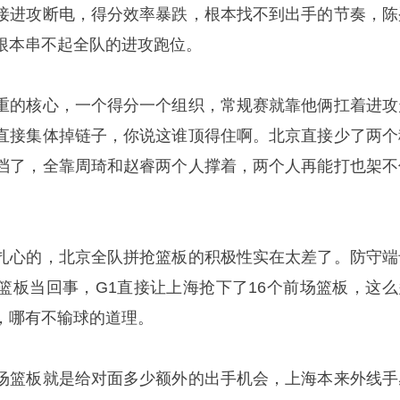
接进攻断电，得分效率暴跌，根本找不到出手的节奏，陈
根本串不起全队的进攻跑位。
重的核心，一个得分一个组织，常规赛就靠他俩扛着进攻
直接集体掉链子，你说这谁顶得住啊。北京直接少了两个
档了，全靠周琦和赵睿两个人撑着，两个人再能打也架不
扎心的，北京全队拼抢篮板的积极性实在太差了。防守端
篮板当回事，G1直接让上海抢下了16个前场篮板，这么
，哪有不输球的道理。
场篮板就是给对面多少额外的出手机会，上海本来外线手