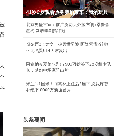
41岁C罗观看热身赛晒豪车：我的玩具
被
北京男篮官宣：前广厦两大外援布朗+桑普森
签约 新赛季剑指冲冠
留
切尔西0-1尤文！被轰世界波 阿隆索遭2连败
亿元飞翼614天后复出
阿森纳今夏第4援！7500万镑签下28岁纽卡队
人
长，梦幻中场豪阵出炉
不
米兰1-1国米！阿莫林上任后2连平 恩昆库替
支
补绝平 8000万新援首秀
头条要闻