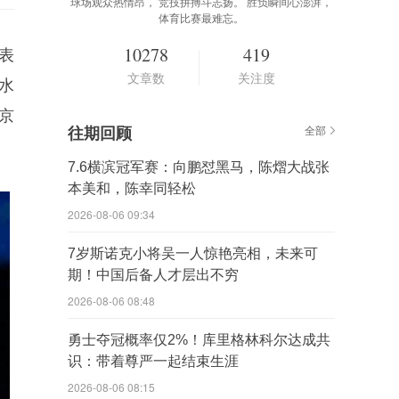
球场观众热情昂， 竞技拼搏斗志扬。 胜负瞬间心澎湃，
体育比赛最难忘。
10278
419
表
文章数
关注度
水
京
往期回顾
全部
7.6横滨冠军赛：向鹏怼黑马，陈熠大战张
本美和，陈幸同轻松
2026-08-06 09:34
7岁斯诺克小将吴一人惊艳亮相，未来可
期！中国后备人才层出不穷
2026-08-06 08:48
勇士夺冠概率仅2%！库里格林科尔达成共
识：带着尊严一起结束生涯
2026-08-06 08:15