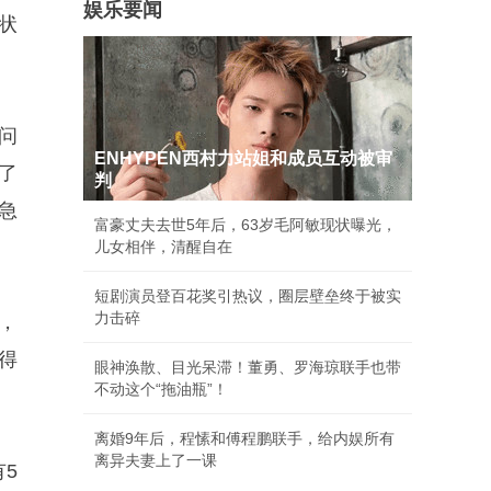
娱乐要闻
状
。
问
ENHYPEN西村力站姐和成员互动被审
了
判
急
富豪丈夫去世5年后，63岁毛阿敏现状曝光，
儿女相伴，清醒自在
短剧演员登百花奖引热议，圈层壁垒终于被实
力击碎
，
得
眼神涣散、目光呆滞！董勇、罗海琼联手也带
不动这个“拖油瓶”！
离婚9年后，程愫和傅程鹏联手，给内娱所有
离异夫妻上了一课
5