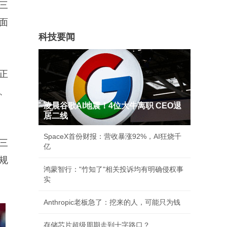
三
面
科技要闻
正
、
凌晨谷歌AI地震！4位大牛离职 CEO退
居二线
SpaceX首份财报：营收暴涨92%，AI狂烧千
三
亿
规
鸿蒙智行："竹知了"相关投诉均有明确侵权事
实
Anthropic老板急了：挖来的人，可能只为钱
存储芯片超级周期走到十字路口？