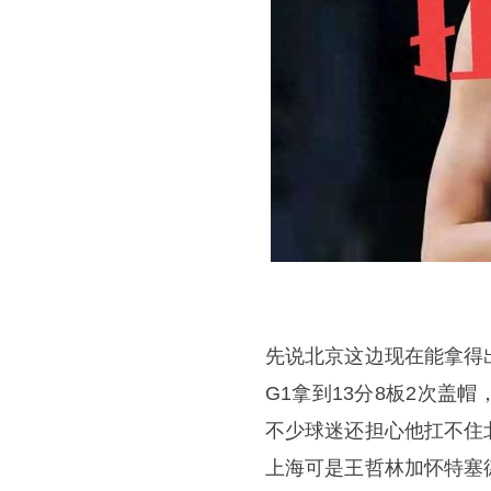
先说北京这边现在能拿得
G1拿到13分8板2次
不少球迷还担心他扛不住
上海可是
王哲林
加怀特塞