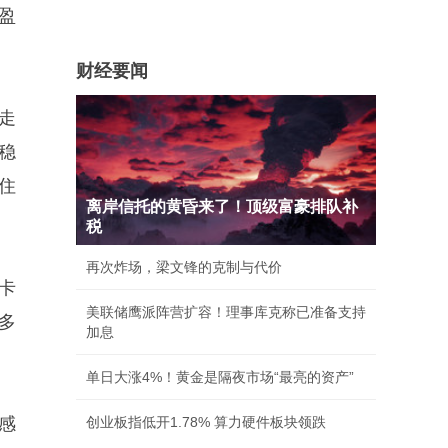
盈
财经要闻
走
稳
住
离岸信托的黄昏来了！顶级富豪排队补
税
再次炸场，梁文锋的克制与代价
卡
美联储鹰派阵营扩容！理事库克称已准备支持
多
加息
单日大涨4%！黄金是隔夜市场“最亮的资产”
感
创业板指低开1.78% 算力硬件板块领跌