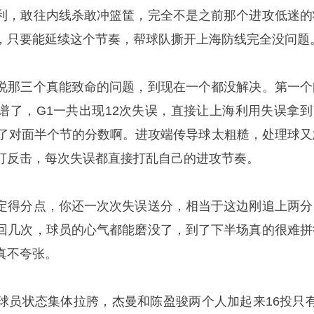
利，敢往内线杀敢冲篮筐，完全不是之前那个进攻低迷的
，只要能延续这个节奏，帮球队撕开上海防线完全没问题
说那三个真能致命的问题，到现在一个都没解决。第一个
谱了，G1一共出现12次失误，直接让上海利用失误拿到
送了对面半个节的分数啊。进攻端传导球太粗糙，处理球又
打反击，每次失误都直接打乱自己的进攻节奏。
定得分点，你还一次次失误送分，相当于这边刚追上两分
回几次，球员的心气都能磨没了，到了下半场真的很难拼
真不夸张。
球员状态集体拉胯，杰曼和
陈盈骏
两个人加起来16投只有