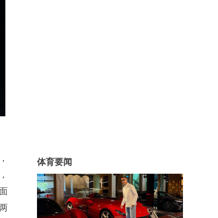
，
体育要闻
，
面
两