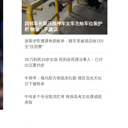
因邻车长期压线停车女车主给车位装护
栏 物业：不建议
游客伊犁遭遇奇葩账单：睡车里被酒店收150
元"住宿费"
30刀刺死19岁女孩 死刑改死缓当事人：已付
出沉重代价
牛弹琴：俄乌双方彻底杀红眼 俄官员光天化
日下被暗杀
中传多个专业取消艺考 将按高考文化课成绩
录取