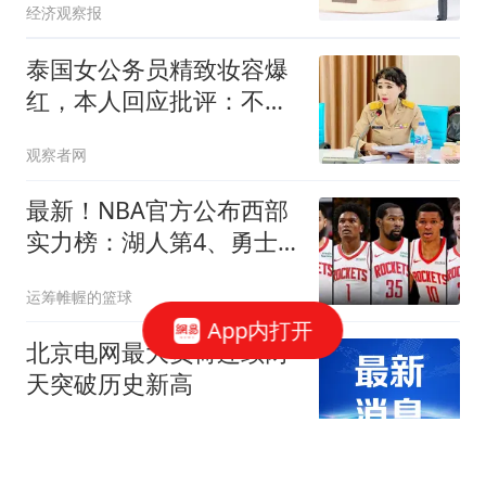
经济观察报
泰国女公务员精致妆容爆
红，本人回应批评：不喜
欢就别看
观察者网
最新！NBA官方公布西部
实力榜：湖人第4、勇士
第10！
运筹帷幄的篮球
App内打开
北京电网最大负荷连续两
天突破历史新高
澎湃新闻