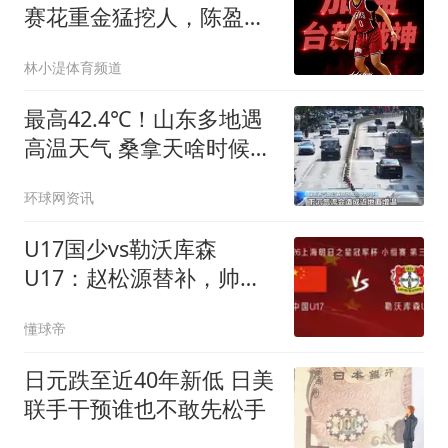
赛花重金猛挖人，陈盈骏
收千万年薪报价
林小湜体育频道
最高42.4℃！山东多地遇
高温天气 桑拿天啥时候
退？
环球网资讯
U17国少vs勒沃库森
U17：赵松源替补，帅惟
浩、孙臣曦首发
懂球帝
日元跌至近40年新低 日美
联手干预谁也不敢先松手