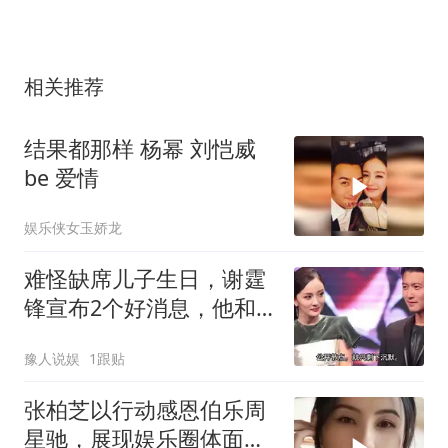
相关推荐
结果都那样 杨幂 刘恺威
be 爱情
娱乐侠女玉娇龙
难怪缺席儿子生日，谢霆
锋宣布2个好消息，他和
杨幂“同命相怜”
豫人说娱
1跟贴
张柏芝以行动感恩伯乐周
星驰，展现娱乐圈体面师