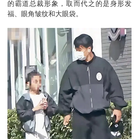
泰国一女公务员妆容引争议 本人回应
的霸道总裁形象，取而代之的是身形发
关之琳否认与27岁模特的恋情
福、眼角皱纹和大眼袋。
多地要求领导干部带头休假
对话重庆地铁吐血女孩
中方回应日本广岛核爆81周年
中国五箭齐发反制美国
中国经济展现强大韧性和活力