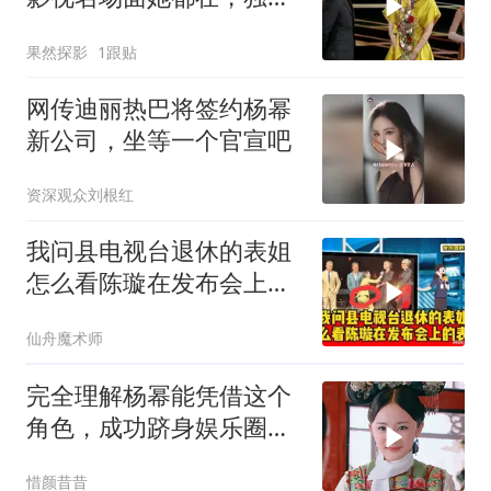
魅力遭诠释
果然探影
1跟贴
网传迪丽热巴将签约杨幂
新公司，坐等一个官宣吧
资深观众刘根红
我问县电视台退休的表姐
怎么看陈璇在发布会上的
表现
仙舟魔术师
完全理解杨幂能凭借这个
角色，成功跻身娱乐圈一
线行列
惜颜昔昔