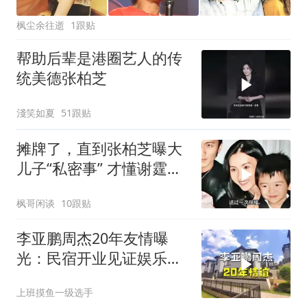
枫尘余往逝
1跟贴
帮助后辈是港圈艺人的传
统美德张柏芝
淺笑如夏
51跟贴
摊牌了，直到张柏芝曝大
儿子“私密事” 才懂谢霆锋
的缺席影响多大
枫哥闲谈
10跟贴
李亚鹏周杰20年友情曝
光：民宿开业见证娱乐圈
最暖兄弟情！
上班摸鱼一级选手