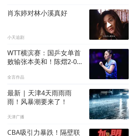
肖东婷对林小溪真好
小天追剧
WTT横滨赛：国乒女单首
败输张本美和！陈熠2-0连
丢3局受伤被逆转
全言作品
最新 | 天津4天雨雨雨
雨！风暴潮要来了！
天津广播
CBA吸引力暴跌！隔壁联