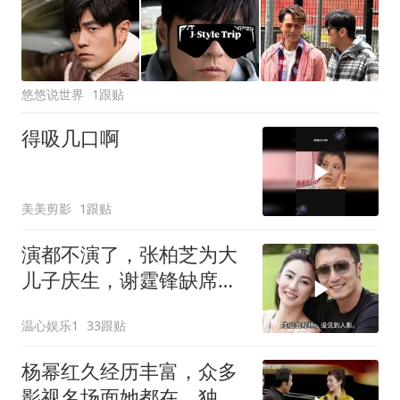
悠悠说世界
1跟贴
得吸几口啊
美美剪影
1跟贴
演都不演了，张柏芝为大
儿子庆生，谢霆锋缺席沉
默，彻底沦为外人
温心娱乐1
33跟贴
杨幂红久经历丰富，众多
影视名场面她都在，独特