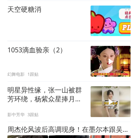
天空硬糖消
1053滴血验亲（2）
幻舞电影
1跟贴
明星异性缘，张一山被群
芳环绕，杨紫众星捧月，
杨幂身边都是顶流
影中芳华
3跟贴
周杰伦风波后高调现身！在墨尔本跟吴尊拍综艺，有说有笑假发抢镜