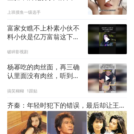
徒关系
上班摸鱼一级选手
富家女瞧不上朴素小伙不
料小伙是亿万富翁这下打
脸了
破碎影视剧
杨幂吃的肉丝面，再三确
认里面没有肉丝，听到助
理的话一脸震惊！
搞笑糊糊
1跟贴
齐秦：年轻时犯下的错误，最后却让王祖贤为他买了单，他后悔吗