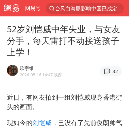
网易号
以“新”破局 首发经济点亮城市消费活力
宇树科技发行价格150.80元/股
52岁刘恺威中年失业，与女友
我国编制完成新版全月地质图
分手，每天雷打不动接送孩子
台风白海豚即将进入48小时警戒线
上学！
郑国霖回应去景区上班被保安拦下
中央气象台发布台风黄色预警
玖宇维
32
80后女柜员逆袭成4200亿银行副行长
2026-05-16 14:47
·陕西
感觉全东北都在等7号
扎哈罗娃批广岛市长不提美国原子弹
近日，有网友拍到一组
刘恺威
现身香港街
头的画面。
女子利用漏洞0元薅走3000多件家电
金饰克价大幅跳涨
现如今的
刘恺威
，已没有了先前俊朗帅气