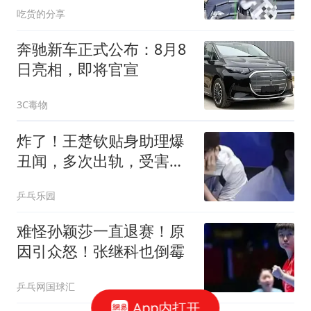
吃货的分享
奔驰新车正式公布：8月8
日亮相，即将官宣
3C毒物
炸了！王楚钦贴身助理爆
丑闻，多次出轨，受害者
发声：与王楚钦无关！
乒乓乐园
难怪孙颖莎一直退赛！原
因引众怒！张继科也倒霉
乒乓网国球汇
App内打开