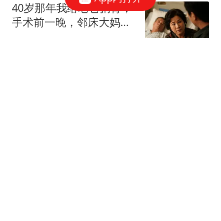
40岁那年我给老爸捐肾，
手术前一晚，邻床大妈悄
悄告诉我：你爸那5套房
匆匆六十载
子跟86万存款下午都给给
你弟了，我眼泪唰地就下
黄仁勋拿到许可也白搭！
来了！
H200对华出货为零：中企
46%算力预算涌向国产芯
快科技
片
一夜暴富！温州男子领走
674万
温晓生
特朗普没想到：美伊冲突
打醒两个国家，一个是越