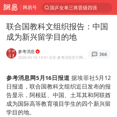
网易号
国乒女单三将晋级四强
光影经济撬动暑期消费新蓝海
联合国教科文组织报告：中国
陈思诚零点晒照为佟丽娅庆生
成为新兴留学目的地
郑丽文：台湾从来没有“独立”过
央视新主播李秋莹孙亚鹏亮相
参考消息
366
几元成本的AI广告导致千万市值蒸发
2026-05-16 13:41
·北京
·参考消息官方网易号
情侣平潭拍日出坠崖1死1伤
参考消息网5月16日报道
据埃菲社5月12
老挝国会主席赛宋蓬逝世
日报道，联合国教科文组织近日发布的报
茅台部分直营店飞天茅台提价
告显示，阿根廷、中国、土耳其和阿联酋
白海豚将正面袭击贯穿浙江
成为国际高等教育项目学生的四个新兴留
酒店回应车内过夜被收150元
学目的地。