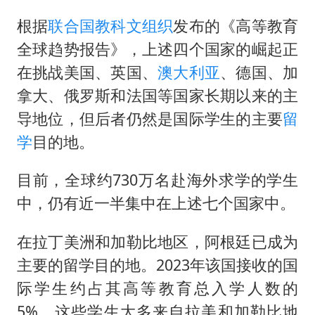
黄金牛市回来了吗
根据
联合国教科文组织
发布的《高等教育
酒店花洒现排泄物住客索赔遭拒
全球趋势报告》，上述四个国家的崛起正
杭州全市有序停课
在挑战美国、英国、
澳大利亚
、德国、加
夏日经济乘“热”而上 消费市场向“新”而行
拿大、俄罗斯和法国等国家长期以来的主
36岁男演员成景区NPC后人气爆棚
导地位，但后者仍然是国际学生的主要
留
新疆优化调整景区内自驾服务费
学
目的地。
全民健身事业高质量发展
目前，全球约730万名赴海外求学的学生
乐享全民健身 共筑健康中国
中，仍有近一半集中在上述七个国家中。
在拉丁美洲和加勒比地区，阿根廷已成为
主要的留学目的地。2023年该国接收的国
际学生约占其高等教育总入学人数的
5%。这些学生大多来自拉美和加勒比地