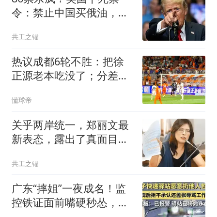
令：禁止中国买俄油，对
此中方早留后手
共工之锚
热议成都6轮不胜：把徐
正源老本吃没了；分差若
进入个位数会有连锁反应
懂球帝
关乎两岸统一，郑丽文最
新表态，露出了真面目？
让太多人失望了！
共工之锚
广东“摔姐”一夜成名！监
控铁证面前嘴硬秒怂，评
论区已炸锅！