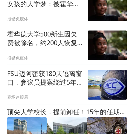
女孩的大学梦：被霍华德
大学退学后她又回来了
报错免疫体
霍华德大学500新生因欠
费被除名，约200人恢复
入学资格
报错免疫体
FSU迈阿密获180天逃离窗
口，参议员提案绕过5年
等待期
赛场速报局
顶尖大学校长，提前卸任！15年的任期，将借宿