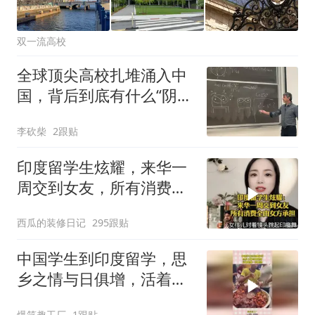
双一流高校
全球顶尖高校扎堆涌入中
国，背后到底有什么“阴
谋”？
李砍柴
2跟贴
印度留学生炫耀，来华一
周交到女友，所有消费全
由女方承担
西瓜的装修日记
295跟贴
中国学生到印度留学，思
乡之情与日俱增，活着是
唯一的愿望！
爆笑趣工厂
1跟贴