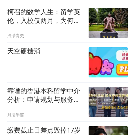
柯召的数学人生：留学英
伦，入校仅两月，为何博
士论文就被通过？
浩渺青史
天空硬糖消
靠谱的香港本科留学中介
分析：申请规划与服务优
势解读
月洒半窗
缴费截止日差点毁掉17岁