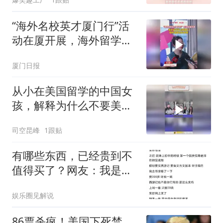
“海外名校英才厦门行”活
动在厦开展，海外留学生
点赞厦门，期盼留厦创业
厦门日报
安家
从小在美国留学的中国女
孩，解释为什么不要美国
国籍？
司空昆峰
1跟贴
有哪些东西，已经贵到不
值得买了？网友：我是大
冤种！
娱乐圈见解说
86票杀疯！美国下死禁