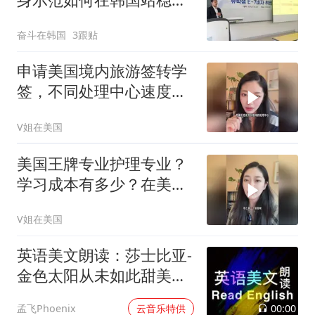
跟！
奋斗在韩国
3跟贴
申请美国境内旅游签转学
签，不同处理中心速度不
一样吗?
V姐在美国
美国王牌专业护理专业？
学习成本有多少？在美国
读护理没有想的那么简单
V姐在美国
英语美文朗读：莎士比亚-
金色太阳从未如此甜美吻
过
00:00
孟飞Phoenix
云音乐特供