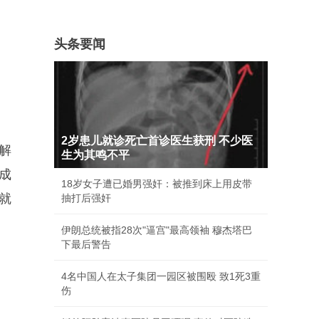
头条要闻
2岁患儿就诊死亡首诊医生获刑 不少医
解
生为其鸣不平
完成
18岁女子遭已婚男强奸：被推到床上用皮带
就
抽打后强奸
伊朗总统被指28次"逼宫"最高领袖 穆杰塔巴
下最后警告
4名中国人在太子集团一园区被围殴 致1死3重
伤