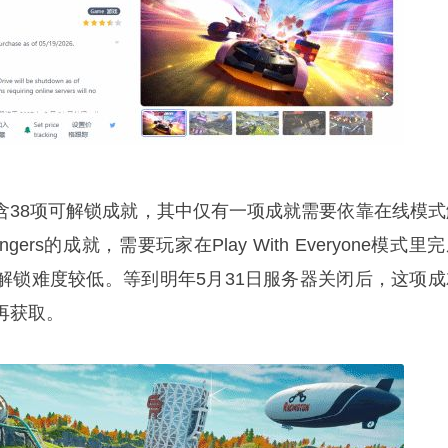
包含38项可解锁成就，其中仅有一项成就需要依靠在线模式
ngers的成就，需要玩家在Play With Everyone模式里
解锁难度较低。等到明年5月31日服务器关闭后，这项成
再获取。