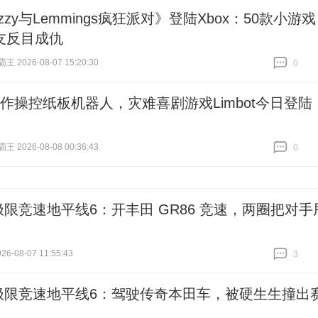
izzy与Lemmings疯狂派对》登陆Xbox：50款小游戏
友反目成仇
 2026-08-07 15:20:30
0
跟贴
0
合作操控纸板机器人，灾难喜剧游戏Limbot今日登陆
 2026-08-08 00:36:43
0
跟贴
0
极限竞速地平线6：开丰田 GR86 竞速，两圈把对手
6-08-07 11:55:43
3
跟贴
3
极限竞速地平线6：驾驶传奇本田车，被硬生生撞出