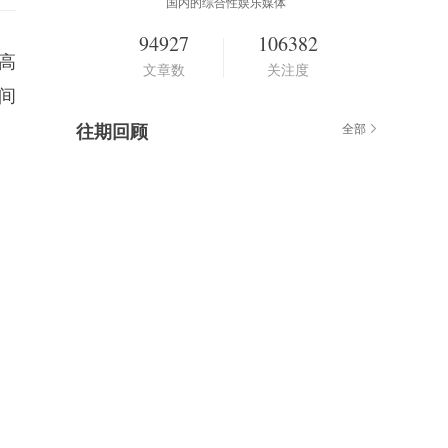
国内的综合性娱乐媒体
94927
106382
乐高
文章数
关注度
间
往期回顾
全部