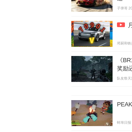
子弹哥 202
邓厨和铁蛋 2
《BR
奖励
队友祭天法力
PE
蚌埠日报 20