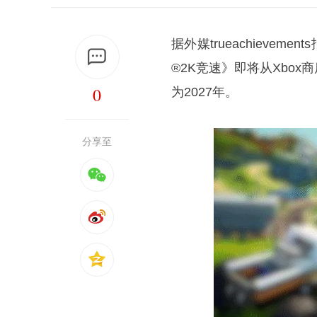
据外媒trueachieve
®2K竞速》即将从Xbo
0
为2027年。
分享至