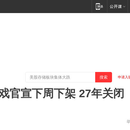
申请入
游戏官宣下周下架 27年关闭