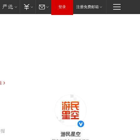
登录
注册免费邮箱
驻
举报
游民星空