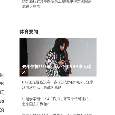
婚外胚胎案涉事医院员工哽咽:事件对医院造
成较大冲击
体育要闻
去年信誓旦旦3000万 今年NBA查无此
人
照运
U17国足晋级决赛！点球决战淘汰河床，江宇
K
涵两次扑点，再战阿森纳
玩
中超惨案诞生：4-0横扫，张玉宁传射建功，
s
北京国安升到第3
的