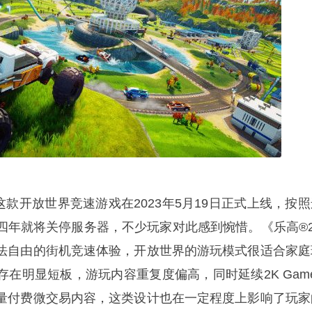
ts表示，这款开放世界竞速游戏在2023年5月19日正式上线，按
四年就将关停服务器，不少玩家对此感到惋惜。《乐高®2
法自由的街机竞速体验，开放世界的游玩模式很适合家庭
在明显短板，游玩内容重复度偏高，同时延续2K Game
量付费微交易内容，这类设计也在一定程度上影响了玩家