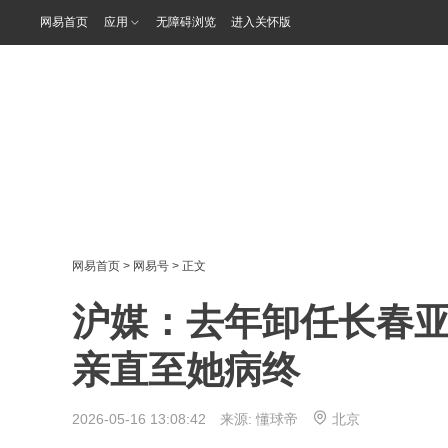
网易首页
应用
无障碍浏览
进入关怀版
网易首页
>
网易号
> 正文
沪媒：去年卸任长春
亲直至她病终
2026-05-16 13:08:42 来源:
懂球帝
北京