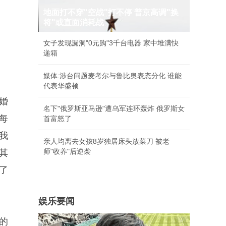
地面打不穿"空战"打不停 普京高调"换
将"或直面消耗战
女子发现漏洞"0元购"3千台电器 家中堆满快
递箱
媒体:涉台问题麦考尔与鲁比奥表态分化 谁能
代表华盛顿
婚
名下"俄罗斯亚马逊"遭乌军连环轰炸 俄罗斯女
每
首富怒了
我
亲人均离去女孩8岁独居床头放菜刀 被老
师"收养"后逆袭
其
了
娱乐要闻
的