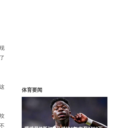
现
了
这
体育要闻
坟
不