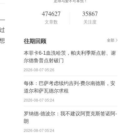
足球与爱不可辜负！
474627
35867
—
文章数
关注度
过
想
往期回顾
全部
本菲卡6-1血洗哈茨，帕夫利季斯点射、谢
尔德鲁普点射破门
2026-08-07 05:26
每体：巴萨考虑续约吉列-费尔南德斯，安
道尔和萨瓦德尔求租
2026-08-07 05:24
罗纳德-德波尔：我不建议阿贾克斯签诺阿-
朗
2026-08-07 05:24