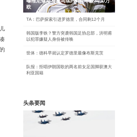
曝维尼修斯与皇马续约4年 年薪2400万
欧
TA：巴萨探索引进罗德里，合同剩12个月
儿
韩国版李铁？警方突袭韩国足协总部，洪明甫
凑
以犯罪嫌疑人身份被传唤
的
世体：德科早就认定罗德里最像布斯克茨
队报：拒唱伊朗国歌的两名前女足国脚获澳大
利亚国籍
头条要闻