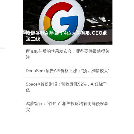
凌晨谷歌AI地震！4位大牛离职 CEO退
居二线
库克卸任后的苹果发布会，哪些硬件最值得关
注
DeepSeek预告API价格上涨：“预计涨幅较大”
SpaceX首份财报：营收暴涨92%，AI狂烧千
亿
鸿蒙智行："竹知了"相关投诉均有明确侵权事
家
实