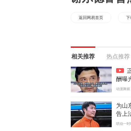
返回网易首页
下
相关推荐
热点推荐
酬曝光
动漫舞姬 20
为山
告上
哄动一时啊 2