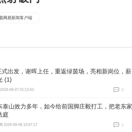
载网易新闻客户端
正式出发，谢晖上任，重返绿茵场，亮相新岗位，薪
 (1)
26-08-07 01:13:43
0
跟贴
0
东泰山效力多年，如今给前国脚庄毅打工，把老东
法庭
026-08-06 10:07:17
1
跟贴
1