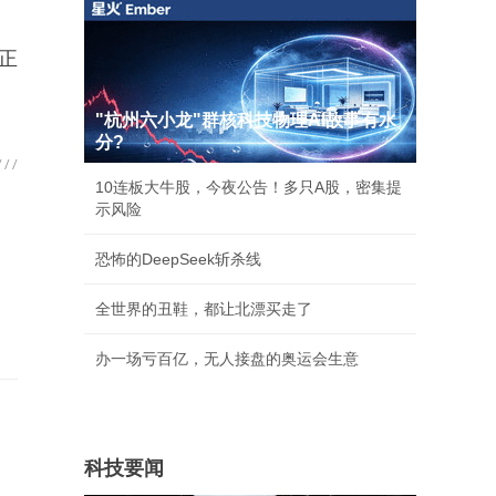
正
"杭州六小龙"群核科技物理AI故事有水
分?
10连板大牛股，今夜公告！多只A股，密集提
示风险
恐怖的DeepSeek斩杀线
全世界的丑鞋，都让北漂买走了
办一场亏百亿，无人接盘的奥运会生意
、
科技要闻