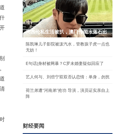
道
什
开
周杰伦私生活被扒，澳门传闻水落石出
陈凯琳儿子影院被泼汽水，管教孩子虎一点也
无妨！
别
E句话|身材被网暴？C罗未婚妻疑似回应了
。
艺人何与、刘些宁双双否认恋情：单身，勿扰
道
清
荷兰弟遭“河南弟”抢功 导演，演员证实亲自上
阵
对
财经要闻