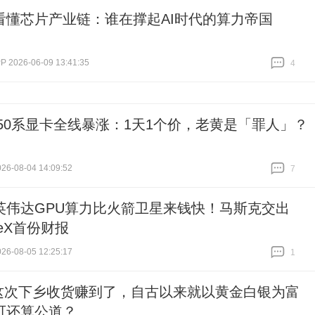
看懂芯片产业链：谁在撑起AI时代的算力帝国
2026-06-09 13:41:35
4
跟贴
4
X 50系显卡全线暴涨：1天1个价，老黄是「罪人」？
6-08-04 14:09:52
7
跟贴
7
英伟达GPU算力比火箭卫星来钱快！马斯克交出
ceX首份财报
6-08-05 12:25:17
1
跟贴
1
这次下乡收货赚到了，自古以来就以黄金白银为富
可还算公道？