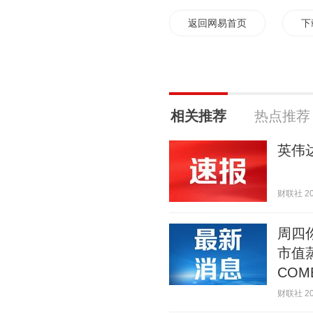
返回网易首页
下
相关推荐
热点推荐
英伟
财联社 202
周四
市值
COM
财联社 202