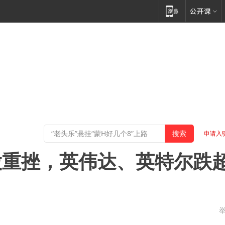
申请入
股重挫，英伟达、英特尔跌