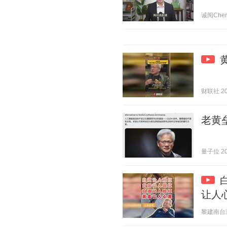
诚阅Cheng
财联社 202
老黄垒
量子位 202
让人
黎建南台湾 2