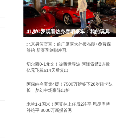
41岁C罗观看热身赛晒豪车：我的玩具
北京男篮官宣：前广厦两大外援布朗+桑普森
签约 新赛季剑指冲冠
切尔西0-1尤文！被轰世界波 阿隆索遭2连败
亿元飞翼614天后复出
阿森纳今夏第4援！7500万镑签下28岁纽卡队
长，梦幻中场豪阵出炉
米兰1-1国米！阿莫林上任后2连平 恩昆库替
补绝平 8000万新援首秀