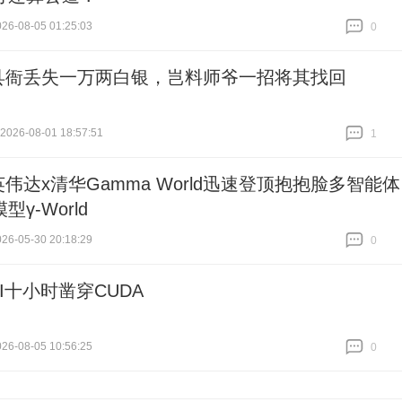
6-08-05 01:25:03
0
跟贴
0
县衙丢失一万两白银，岂料师爷一招将其找回
26-08-01 18:57:51
1
跟贴
1
英伟达x清华Gamma World迅速登顶抱抱脸多智能体
型γ-World
6-05-30 20:18:29
0
跟贴
0
AI十小时凿穿CUDA
6-08-05 10:56:25
0
跟贴
0