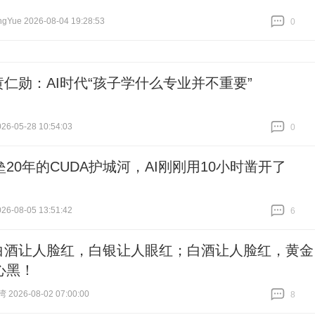
Yue 2026-08-04 19:28:53
0
跟贴
0
黄仁勋：AI时代“孩子学什么专业并不重要”
6-05-28 10:54:03
0
跟贴
0
20年的CUDA护城河，AI刚刚用10小时凿开了
6-08-05 13:51:42
6
跟贴
6
白酒让人脸红，白银让人眼红；白酒让人脸红，黄金
心黑！
026-08-02 07:00:00
8
跟贴
8