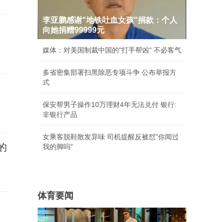
李亚鹏感谢"地铁吐血女孩"捐款：个人
向她捐赠99999元
媒体：对美国制裁中国的"打手帮凶" 不必客气
多省密集部署扫黑除恶专项斗争 公布举报方
式
保安帮男子操作10万理财4年无法兑付 银行:
非银行产品
女乘客脱鞋散发异味 司机提醒反被怼"你闻过
的
我的脚吗"
体育要闻