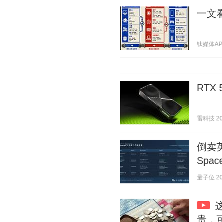
一文
钛媒体APP 
RT
雷科技 202
倒卖
Spa
量子位 202
贵，