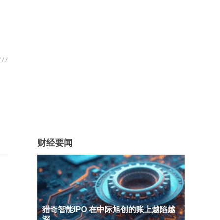
财经要闻
猎奇智能IPO 在中际旭创的账上越陷越
深