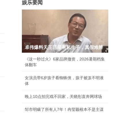
娱乐要闻
卓伟爆料天王巨星有私生子，真假难辨
《这一秒过火》6家品牌撤资，2026暑期档集
体翻车
女演员带6岁孩子看蜘蛛侠，孩子被泼不明液
体
晚上10点拍完戏不回家，关晓彤直奔网球场
邹市明瞒了所有人7年！冉莹颖根本不是主谋