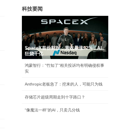
科技要闻
SpaceX首份财报：营收暴涨92%，AI
狂烧千亿
鸿蒙智行："竹知了"相关投诉均有明确侵权事
实
Anthropic老板急了：挖来的人，可能只为钱
存储芯片超级周期走到十字路口？
“像魔法一样”的AI，只卖几分钱