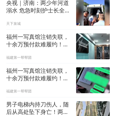
央视｜济南：两少年河道
溺水 危急时刻护士长全力
营救
天下泉城
福州一写真馆注销失联，
十余万预付款难履约！店
家：拍照只能去苏州
福建第一帮帮团
福州一写真馆注销失联，
十余万预付款难履约！店
家：拍照要去苏州
福建第一帮帮团
男子电梯内持刀伤人，随
后从高处坠下身亡！两人