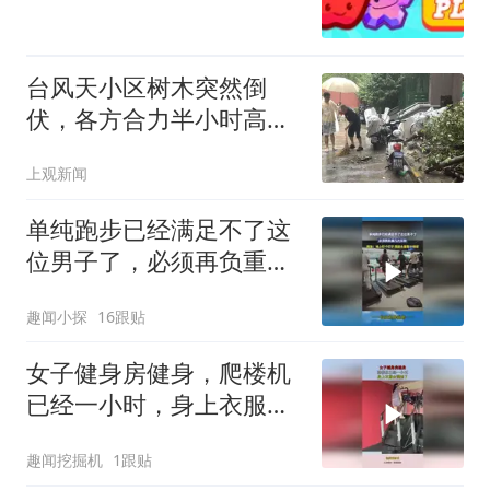
台风天小区树木突然倒
伏，各方合力半小时高效
处置
上观新闻
单纯跑步已经满足不了这
位男子了，必须再负重几
片杠铃
趣闻小探
16跟贴
女子健身房健身，爬楼机
已经一小时，身上衣服全
湿透了！
趣闻挖掘机
1跟贴