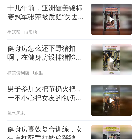
十几年前，亚洲健美锦标
赛冠军张萍被质疑“失去了
女性之美”。如今68岁的她
生活帮
13跟贴
走在街上，听到最多的
是：“我能跟您合个影
健身房怎么还下野猪扣
吗？”
啊，在健身房设捕猎陷
阱？还特马能抓到猎物
搞笑便利店
1跟贴
男子参加火把节扔火把，
一不小心把女友的包扔了
进去，网友：你直接问她
氧气周末
包重要还是你重要
健身房高效复合训练，女
生肩扛配重杠铃稳踩踏步