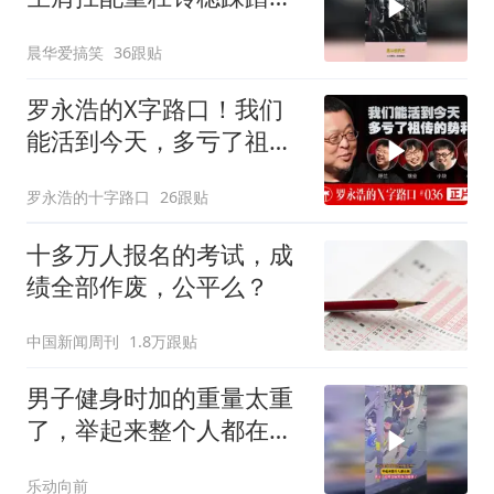
机，自律与平衡感双绝
晨华爱搞笑
36跟贴
罗永浩的X字路口！我们
能活到今天，多亏了祖传
的势利眼
罗永浩的十字路口
26跟贴
十多万人报名的考试，成
绩全部作废，公平么？
中国新闻周刊
1.8万跟贴
男子健身时加的重量太重
了，举起来整个人都在
颤，网友：这重量属实有
乐动向前
点勉强了