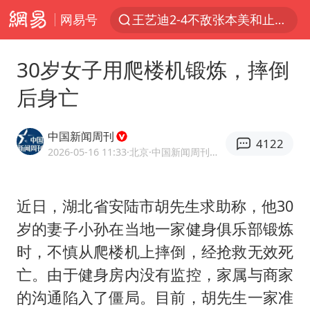
网易号
王艺迪2-4不敌张本美和止步4强
以军士兵把枪口对准中国记者
30岁女子用爬楼机锻炼，摔倒
上门女婿出轨女邻居多年被判重婚罪
后身亡
韩军前线部队连曝丑闻
女子发现前夫婚内与第三者育子
中国新闻周刊
4122
《龙餐馆》 冲奖
2026-05-16 11:33
·北京
·中国新闻周刊官方网易号
笔试第一被劝弃考涉事副校长被撤职
近日，湖北省安陆市胡先生求助称，他30
构建更高水平的全民健身公共服务体系
岁的妻子小孙在当地一家健身俱乐部锻炼
挡“张雪机车”民进党当局怕什么
时，不慎从爬楼机上摔倒，经抢救无效死
香港高温刷新历史纪录
亡。由于健身房内没有监控，家属与商家
灌溉水坝被隔成鱼塘 村民投诉20余年
的沟通陷入了僵局。目前，胡先生一家准