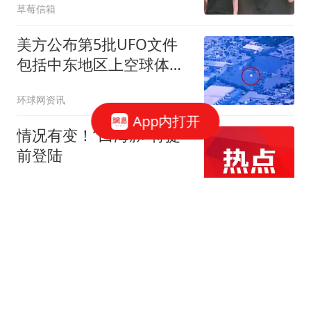
草莓信箱
美方公布第5批UFO文件
包括中东地区上空球体有
关视频
环球网资讯
App内打开
情况有变！“白海豚”将提
前登陆
极目新闻
重大发现！22岁的程梦圆
应该还在山上：她的平板
电脑，收藏着进山的两条
火山詩话
路线