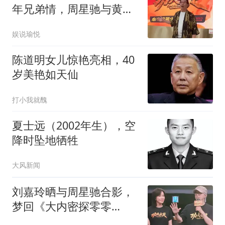
年兄弟情，周星驰与黄一
山到底为哪般
娱说瑜悦
陈道明女儿惊艳亮相，40
岁美艳如天仙
打小我就醜
夏士远（2002年生），空
降时坠地牺牲
大风新闻
刘嘉玲晒与周星驰合影，
梦回《大内密探零零
发》，网友：情谊深厚