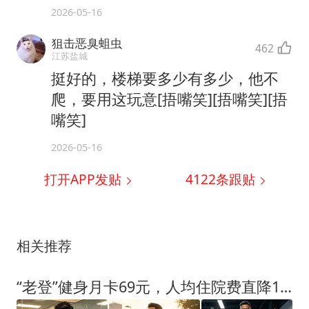
2026-05-16
狙击恶臭蛆虫
462
江苏盐城
挺好的，楼梯要多少有多少，他不
爬，要用这玩意[捂嘴笑][捂嘴笑][捂
嘴笑]
2026-05-16
打开APP发贴
4122
条跟贴
相关推荐
“老登”健身月卡69元，人均住院费直降1789元！8000亿银发健身风口来了