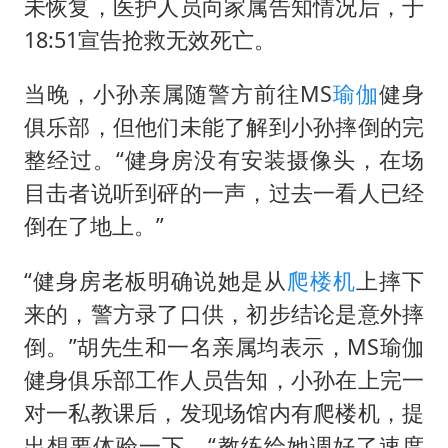
未恢复，医护人员向家属告知情况后，于
18:51宣告抢救无效死亡。
当晚，小孙亲属随警方前往MS
瑜伽
健身
俱乐部，但他们未能了解到小孙摔倒的完
整经过。“健身房没有安装摄像头，在场
目击者说听到砰的一声，过去一看人已经
倒在了地上。”
“健身房老板明确说她是从
爬楼机
上摔下
来的，警方录了口供，初步结论是意外摔
倒。”胡先生和一名亲属均表示，MS瑜伽
健身俱乐部工作人员告知，小孙在上完一
对一私教课后，发现场馆内有爬楼机，提
出想要体验一下，“教练给她调好了速度