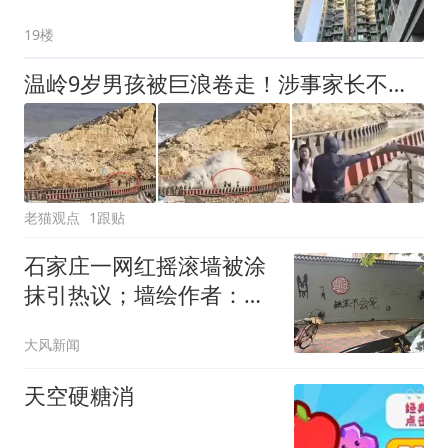
是邻居，曾因噪音问题有
19楼
积怨
温岭9岁男孩被巨浪卷走！涉事家长不是父母，网友：难怪孩子被冲走了，两个人没啥反应
老猫观点
1跟贴
石家庄一网红摇滚墙被涂
抹引热议；墙绘作者：会
在其他地方还原；辖区街
大风新闻
办：建设方要做广告宣传
天空硬糖消