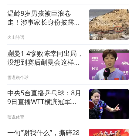
温岭9岁男孩被巨浪卷
走！涉事家长身份披露，
网友：难怪孩子被冲走
火山詩话
了，两个人没啥反应
蒯曼1-4惨败陈幸同出局，
没想到赛后蒯曼会这样
说：让人很揪心
雪谨说个球
中央5台直播乒乓球：8月
9日直播WTT横滨冠军
赛，陈幸同PK张本美和
薇说体育
一句“谢我什么”，撕碎28