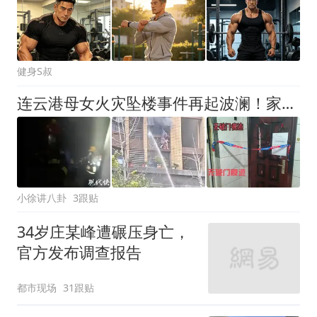
健身S叔
连云港母女火灾坠楼事件再起波澜！家属全网寻目击者，称现场无破门痕迹
小徐讲八卦
3跟贴
34岁庄某峰遭碾压身亡，
官方发布调查报告
都市现场
31跟贴