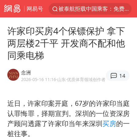
网易号
被泰航拒载中国乘客：免费改签没兑现
台风白海豚可能在浙江登陆
许家印买房4个保镖保护 拿下
38岁山东财大教授刘海明逝世
两层楼2千平 开发商不配和他
因凡蒂诺首次公开道歉
同乘电梯
13岁少年白天写作业晚上夜市炒粉
《Monica》填词人黎彼得去世
念洲
14
FIFA官方支持因凡蒂诺
2026-05-16 11:16
·山东
·优质体育领域创作者
陕西柞水遭遇暴雨五千余户群众转移
谷歌首席科学家Jeff Dean离职创业
近日，
许家印
案开庭，67岁的许家印当庭
认罪悔罪，择期宣判。深圳的一位资深房
人贩子“梅姨”真实姓名曝光
产顾问透露了许家印当年来深圳
买房
的一
如何把百年大党建设得更加坚强有力
桩往事。