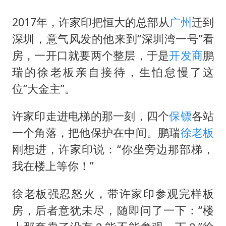
一枚俄导弹都没击落 泽连斯基发声
多专业取消艺考 文化工作者要有文化
2017年，许家印把恒大的总部从
广州
迁到
深圳，意气风发的他来到“深圳湾一号”看
“银行午休1.5小时”留个窗口行不行
房，一开口就要两个整层，于是
开发商
鹏
41岁女子为鼓励女儿考上985研究生
瑞的徐老板亲自接待，生怕怠慢了这
总书记关心百姓身边这些民生大事
位“大金主”。
许家印走进电梯的那一刻，四个
保镖
各站
一个角落，把他保护在中间。鹏瑞
徐老板
刚想进，许家印说：“你坐旁边那部梯，
我在楼上等你！”
徐老板强忍怒火，带许家印参观完样板
房，后者意犹未尽，随即问了一下：“楼