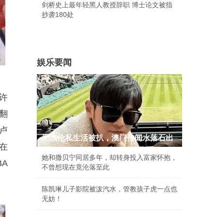
剑桥史上最年轻黑人教授辞职 博士论文被指
抄袭180处
娱乐要闻
许
翻
卢
周杰伦私生活被扒，澳门传闻水落石出
在
她和撒贝宁同居多年，却转身投入富家怀抱，
A
不曾想现在竟沦落至此
陈凯琳儿子影院被泼汽水，管教孩子虎一点也
无妨！