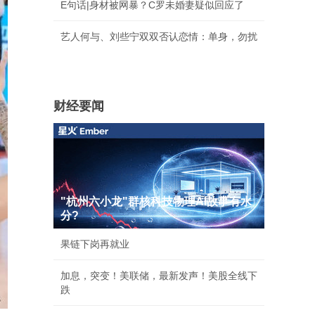
E句话|身材被网暴？C罗未婚妻疑似回应了
艺人何与、刘些宁双双否认恋情：单身，勿扰
财经要闻
"杭州六小龙"群核科技物理AI故事有水
分?
果链下岗再就业
加息，突变！美联储，最新发声！美股全线下
跌