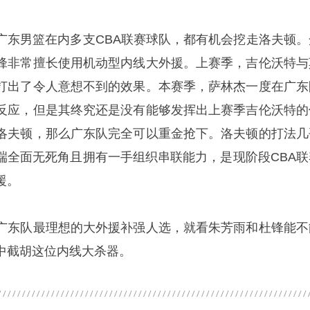
广东男篮在内多支CBA联赛球队，都有机会挖走洛夫顿。
锋非常擅长使用机动型内线大外援。上赛季，吉伦沃特与
打出了令人意想不到的效果。本赛季，萨林杰一度在广东
反应，但是其终究还是没有能够发挥出上赛季吉伦沃特的
洛夫顿，那么广东队完全可以重金抢下。洛夫顿的打法几
端全面无死角且拥有一手组织串联能力，是现阶段CBA联
援。
广东队最理想的大外援补强人选，就看
朱芳雨
和杜锋能不
中截胡这位内线大杀器。