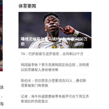
体育要闻
曝维尼修斯与皇马续约4年 年薪2400万
欧
TA：巴萨探索引进罗德里，合同剩12个月
韩国版李铁？警方突袭韩国足协总部，洪明甫
以犯罪嫌疑人身份被传唤
勒伯夫：切尔西至少需要清洗15人，桑切斯
需要被新门将替换
体
，
记者：海牛外援图费格季奇最早可在下周五齐
鲁德比时伤愈复出
海