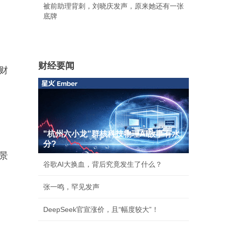
被前助理背刺，刘晓庆发声，原来她还有一张
底牌
财经要闻
财
"杭州六小龙"群核科技物理AI故事有水
分?
景
谷歌AI大换血，背后究竟发生了什么？
张一鸣，罕见发声
DeepSeek官宣涨价，且“幅度较大”！