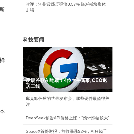
收评：沪指震荡反弹涨0.57% 煤炭板块集体
斯
走强
科技要闻
样
凌晨谷歌AI地震！4位大牛离职 CEO退
居二线
库克卸任后的苹果发布会，哪些硬件最值得关
注
本
DeepSeek预告API价格上涨：“预计涨幅较大”
SpaceX首份财报：营收暴涨92%，AI狂烧千