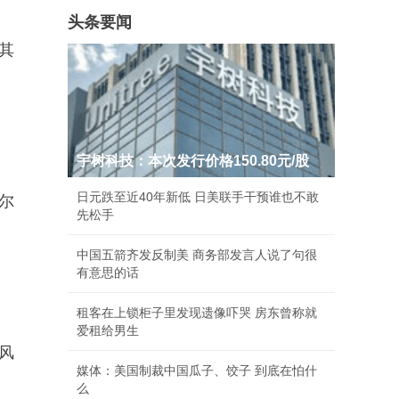
头条要闻
其
宇树科技：本次发行价格150.80元/股
日元跌至近40年新低 日美联手干预谁也不敢
尔
先松手
中国五箭齐发反制美 商务部发言人说了句很
有意思的话
租客在上锁柜子里发现遗像吓哭 房东曾称就
爱租给男生
风
媒体：美国制裁中国瓜子、饺子 到底在怕什
么