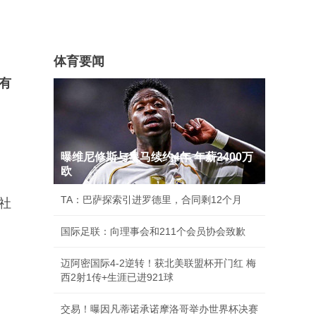
体育要闻
有
曝维尼修斯与皇马续约4年 年薪2400万
欧
TA：巴萨探索引进罗德里，合同剩12个月
社
国际足联：向理事会和211个会员协会致歉
迈阿密国际4-2逆转！获北美联盟杯开门红 梅
西2射1传+生涯已进921球
交易！曝因凡蒂诺承诺摩洛哥举办世界杯决赛