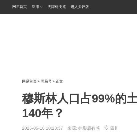
网易首页
应用
无障碍浏览
进入关怀版
网易首页
>
网易号
> 正文
穆斯林人口占99%的
140年？
2026-05-16 10:23:37 来源:
掠影后有感
四川