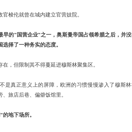
政官梭伦就曾在城内建立官营妓院。
最早的"国营企业"之一，奥斯曼帝国占领希腊之后，并没
国选择了一种务实的态度。
存在，但限制其不得蔓延进穆斯林聚集区。
不是真正意义上的屏障，欧洲的习惯慢慢渗入了穆斯林
旁、旅店后巷、偏僻饭馆里。
"的地下场所。