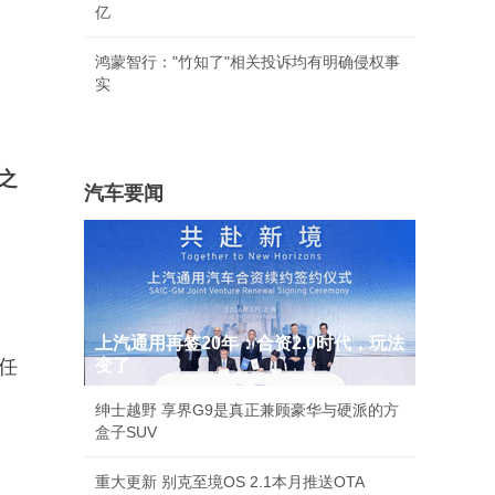
亿
鸿蒙智行："竹知了"相关投诉均有明确侵权事
实
之
汽车要闻
上汽通用再签20年：合资2.0时代，玩法
任
变了
绅士越野 享界G9是真正兼顾豪华与硬派的方
盒子SUV
重大更新 别克至境OS 2.1本月推送OTA