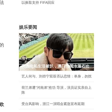
法
以换取支持 FIFA回应
娱乐要闻
的
周杰伦私生活被扒，澳门传闻水落石出
艺人何与、刘些宁双双否认恋情：单身，勿扰
荷兰弟遭“河南弟”抢功 导演，演员证实亲自上
阵
受台风影响，浙江一演唱会紧急宣布延期
欧