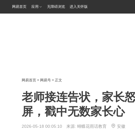
网易首页
应用
无障碍浏览
进入关怀版
网易首页
>
网易号
> 正文
老师接连告状，家长
屏，戳中无数家长心
2026-05-18 00:05:10 来源:
蝴蝶花雨话教育
安徽