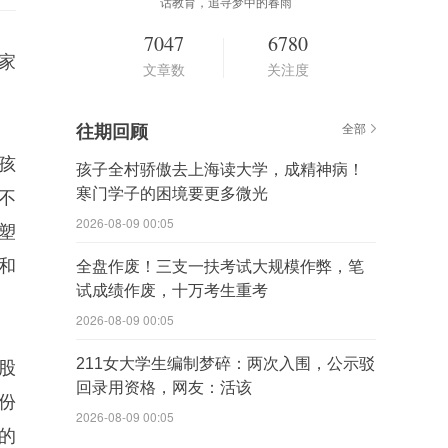
话教育，追寻梦中的春雨
7047
6780
家
文章数
关注度
往期回顾
全部
孩
孩子全村骄傲去上海读大学，成精神病！
寒门学子的困境要更多微光
不
2026-08-09 00:05
塑
和
全盘作废！三支一扶考试大规模作弊，笔
试成绩作废，十万考生重考
2026-08-09 00:05
211女大学生编制梦碎：两次入围，公示驳
股
回录用资格，网友：活该
份
2026-08-09 00:05
的