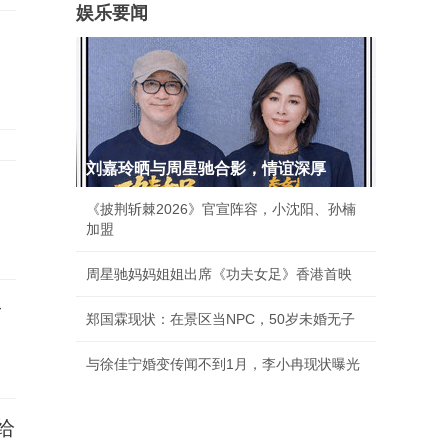
娱乐要闻
刘嘉玲晒与周星驰合影，情谊深厚
《披荆斩棘2026》官宣阵容，小沈阳、孙楠
加盟
周星驰妈妈姐姐出席《功夫女足》香港首映
子
郑国霖现状：在景区当NPC，50岁未婚无子
与徐佳宁婚变传闻不到1月，李小冉现状曝光
给