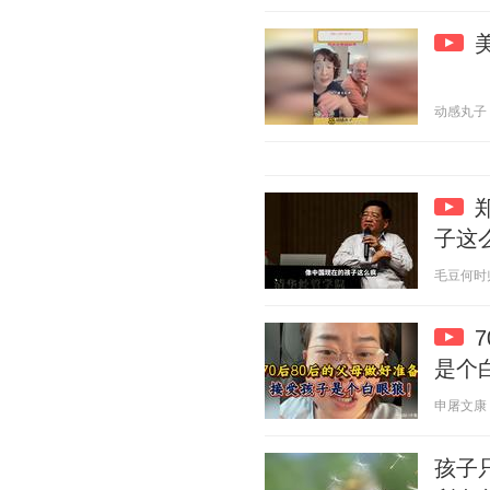
动感丸子 20
子这
毛豆何时归 2
是个
申屠文康 20
孩子