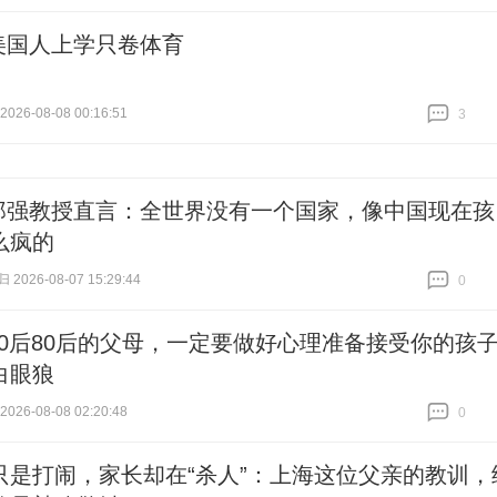
跟贴
0
美国人上学只卷体育
26-08-08 00:16:51
3
跟贴
3
郑强教授直言：全世界没有一个国家，像中国现在孩
么疯的
026-08-07 15:29:44
0
跟贴
0
70后80后的父母，一定要做好心理准备接受你的孩
白眼狼
26-08-08 02:20:48
0
跟贴
0
只是打闹，家长却在“杀人”：上海这位父亲的教训，