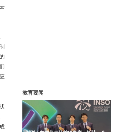
去
。
制
的
们
应
教育要闻
状
。
成