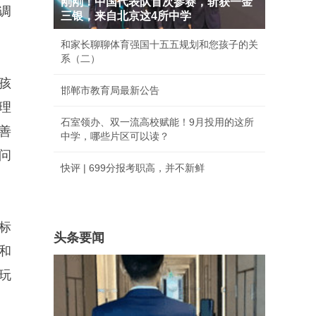
刚刚！中国代表队首次参赛，斩获一金
调
三银，来自北京这4所中学
和家长聊聊体育强国十五五规划和您孩子的关
系（二）
孩
邯郸市教育局最新公告
理
石室领办、双一流高校赋能！9月投用的这所
善
中学，哪些片区可以读？
问
快评 | 699分报考职高，并不新鲜
标
头条要闻
和
玩