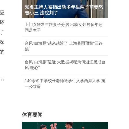
知名主持人被指出轨多年生两子前妻怒
应
告小三 法院判了
环
上门女婿常年跟妻子分居 出轨女邻居多年还
同居生子
子
深
台风“白海豚”越来越近了 上海暴雨预警“三连
跳”
的
台风"白海豚"逼近 大数据揭秘为何浙江屡成台
风"靶心"
140余名中学校长老师送学生入学西湖大学 施
一公致辞
体育要闻