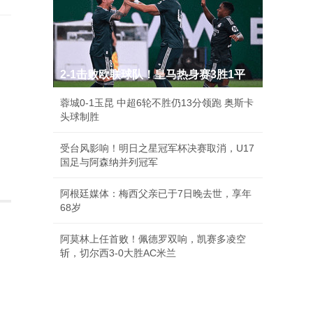
2-1击败欧联球队！皇马热身赛3胜1平
蓉城0-1玉昆 中超6轮不胜仍13分领跑 奥斯卡
头球制胜
受台风影响！明日之星冠军杯决赛取消，U17
国足与阿森纳并列冠军
阿根廷媒体：梅西父亲已于7日晚去世，享年
68岁
阿莫林上任首败！佩德罗双响，凯赛多凌空
斩，切尔西3-0大胜AC米兰