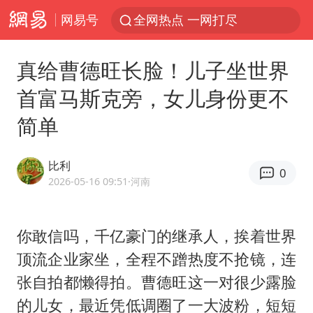
网易号
全网热点 一网打尽
真给曹德旺长脸！儿子坐世界
首富马斯克旁，女儿身份更不
简单
比利
0
2026-05-16 09:51
·河南
你敢信吗，千亿豪门的继承人，挨着世界
顶流企业家坐，全程不蹭热度不抢镜，连
张自拍都懒得拍。
曹德旺
这一对很少露脸
的儿女，最近凭低调圈了一大波粉，短短