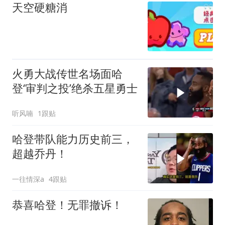
天空硬糖消
火勇大战传世名场面哈
登‘审判之投’绝杀五星勇士
听风喃
1跟贴
哈登带队能力历史前三，
超越乔丹！
一往情深a
4跟贴
恭喜哈登！无罪撤诉！