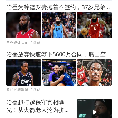
哈登为等德罗赞拖着不签约，37岁兄弟情让整个NBA沉默了
蕾爸退休日记
1跟贴
哈登放弃快速签下5600万合同，腾出空间等待德罗赞联手冲冠
粵語经典歌單
1跟贴
哈登越打越保守真相曝
光！从火箭老大沦为拼
图，不全是伤病