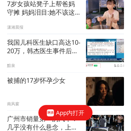
7岁女孩站凳子上帮爸妈
守摊 妈妈泪目:她不该这
么懂事
潇湘晨报
我国儿科医生缺口高达10-
20万，韩杰医生事件后又
有很多儿科医生辞职导致
黯泉
多家医院关闭合并儿科...
被捕的17岁怀孕少女
南风窗
App内打开
广州市销量第一的汽车：
几乎没有什么悬念，上半