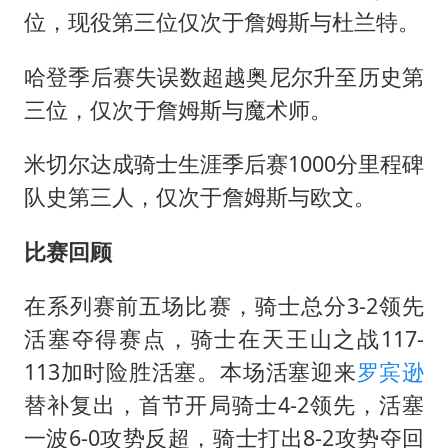
位，现役第三位仅次于詹姆斯与杜兰特。
哈登季后赛失误数超越奥尼尔升至历史第
三位，仅次于詹姆斯与魔术师。
米切尔达成骑士生涯季后赛1000分里程碑
队史第三人，仅次于詹姆斯与欧文。
比赛回顾
在系列赛前五场比赛，骑士总分3-2领先
活塞夺得赛点，骑士在天王山之战117-
113加时险胜活塞。本场活塞迎来
罗宾逊
替补复出，首节开局骑士4-2领先，活塞
一波6-0攻势反超，骑士打出8-2攻势夺回