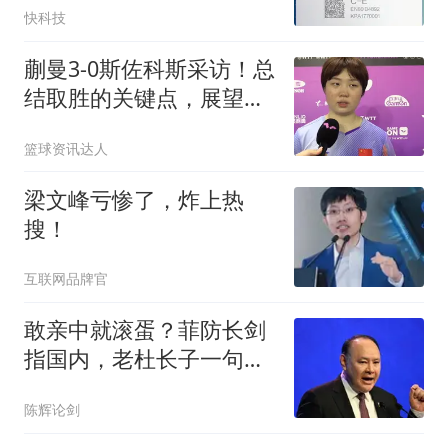
快科技
蒯曼3-0斯佐科斯采访！总
结取胜的关键点，展望早
田希娜全力拼！
篮球资讯达人
梁文峰亏惨了，炸上热
搜！
互联网品牌官
敢亲中就滚蛋？菲防长剑
指国内，老杜长子一句
话，直击马科斯死穴
陈辉论剑