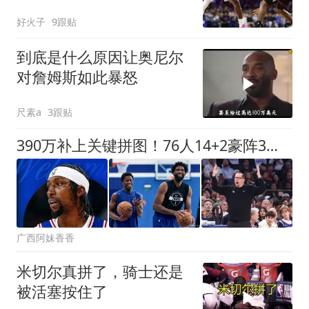
前到达健身房
好火子
9跟贴
到底是什么原因让奥尼尔
对詹姆斯如此暴怒
尺素a
3跟贴
390万补上关键拼图！76人14+2豪阵3大优势明显，冲冠仍有4道难关
广西阿妹香香
米切尔真拼了，骑士还是
被活塞按住了