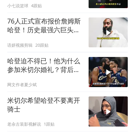
小七说篮球
4跟贴
76人正式宣布报价詹姆斯
哈登！历史最强六巨头要
来了
语妍视频剪辑
20跟贴
哈登迫不得已！他为什么
参加米切尔婚礼？背后的
原因其实很残酷
网文作者夏少斌
米切尔希望哈登不要离开
骑士
老汆古装影视解说
1跟贴