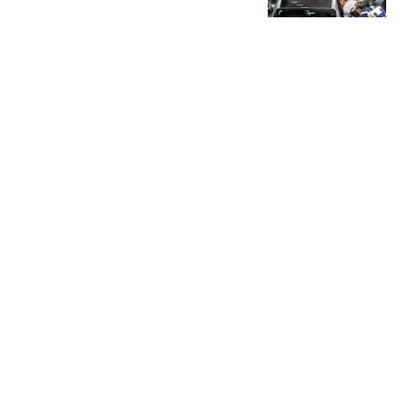
年销量达4513台
柳先说
国防部：中国军队坚决反
制任何闹海挑衅图谋
新华社
神秘帖子让6万摩洛哥人
集体跳海 77人死亡
南风窗
美腿的诱惑：那不是尺
度，是我在步伐之间留下
的可调节间隙
疾跑的小蜗牛
热搜