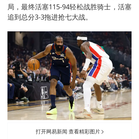
国防部：坚决反制任何闹海挑衅图谋
局，最终活塞115-94轻松战胜骑士，活塞
宇树科技中一签需缴款7.54万元
追到总分3-3拖进抢七大战。
广东雷州通报特教老师招聘违规事件
两名乘客在飞机上因调节座椅起冲突
AI会终结印度“外包神话”吗
夯实基础开新局
打开网易新闻 查看精彩图片