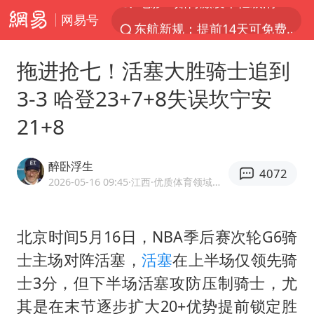
网易号
东航新规：提前14天可免费退改签
台风白海豚中心风力增强
拖进抢七！活塞大胜骑士追到
日本试射“战斧”导弹，国防部回应
3-3 哈登23+7+8失误坎宁安
曝韩国足协为外籍裁判员安排色情招待
21+8
四川宜宾市高县4.9级地震致1人死亡
向鹏0-3不敌张本智和
醉卧浮生
4072
百花奖开幕式
2026-05-16 09:45
·江西
·优质体育领域创作者
“新疆阿勒泰八月能滑雪”不实
我国外贸延续良好增长态势
北京时间5月16日，NBA季后赛次轮G6骑
士主场对阵活塞，
活塞
在上半场仅领先骑
刘国正说向鹏打得很窝囊
士3分，但下半场活塞攻防压制骑士，尤
陈幸同晋级WTT横滨冠军赛8强
其是在末节逐步扩大20+优势提前锁定胜