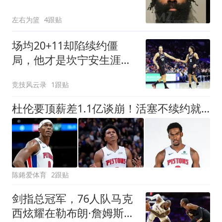
左右为篮
4跟贴
场均20+11却陷续约僵
局，他才是坎宁安生涯最
强队友
竞技风云录
1跟贴
杜伦要顶薪差1.1亿谈崩！活塞不续约就交易，杜兰特窗口期来了
陈錈爱体育
2跟贴
剑指总冠军，76人队马克
西炫耀在勒布朗·詹姆斯之