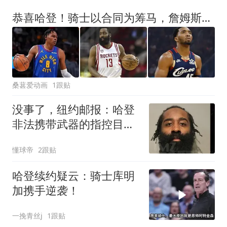
恭喜哈登！骑士以合同为筹马，詹姆斯底薪加盟76人，东部格局生变
桑葚爱动画
1跟贴
没事了，纽约邮报：哈登
非法携带武器的指控目前
已被撤销
懂球帝
2跟贴
哈登续约疑云：骑士库明
加携手逆袭！
一挽青丝j
1跟贴