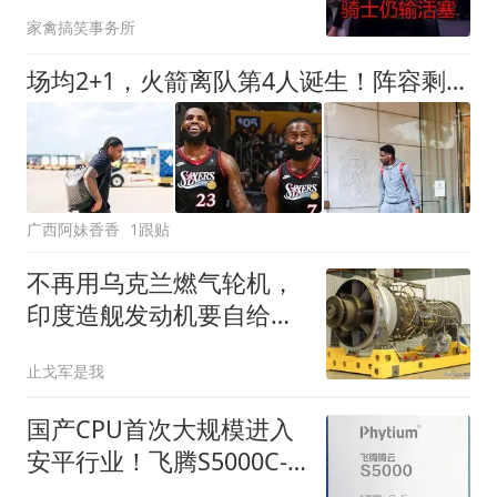
家禽搞笑事务所
场均2+1，火箭离队第4人诞生！阵容剩余18人，保留引援灵活度
广西阿妹香香
1跟贴
不再用乌克兰燃气轮机，
印度造舰发动机要自给，
这一次动真格了？
止戈军是我
国产CPU首次大规模进入
安平行业！飞腾S5000C-E
拿下近3000台订单