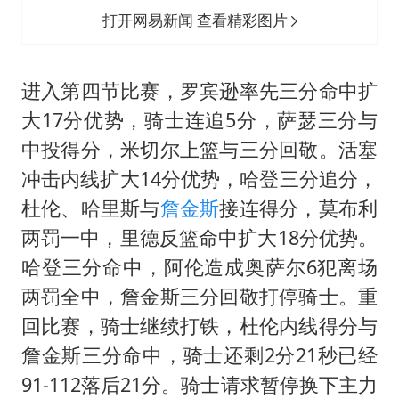
打开网易新闻 查看精彩图片
进入第四节比赛，罗宾逊率先三分命中扩
大17分优势，骑士连追5分，萨瑟三分与
中投得分，米切尔上篮与三分回敬。活塞
冲击内线扩大14分优势，哈登三分追分，
杜伦、哈里斯与
詹金斯
接连得分，莫布利
两罚一中，里德反篮命中扩大18分优势。
哈登三分命中，阿伦造成奥萨尔6犯离场
两罚全中，詹金斯三分回敬打停骑士。重
回比赛，骑士继续打铁，杜伦内线得分与
詹金斯三分命中，骑士还剩2分21秒已经
91-112落后21分。骑士请求暂停换下主力