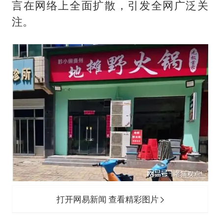
河南某医院2.33亿工程串标案细节披露
言在网络上全面扩散，引发全网广泛关
立秋的仪式感
注。
朱雨玲晋级WTT横滨冠军赛女单八强
“中国蔬菜之乡”最高温达41.8℃
东方之约 相约未来
打开网易新闻 查看精彩图片