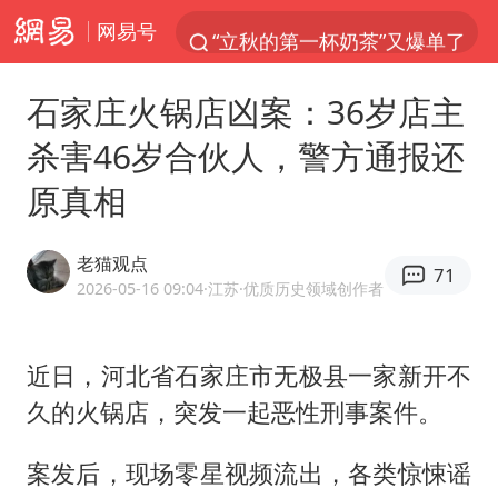
网易号
“立秋的第一杯奶茶”又爆单了
四川宜宾市高县发生4.9级地震
石家庄火锅店凶案：36岁店主
王力宏演唱会黄牛带观众藏匿被查获
杀害46岁合伙人，警方通报还
泰国校园枪击案死亡人数升至7人
原真相
佛山通报笔试前13被淘汰后5名进体检
陕西省委书记赶赴柞水县杏坪镇
老猫观点
71
女孩摆摊卖菌子时收到北大通知书
2026-05-16 09:04
·江苏
·优质历史领域创作者
公司“上四休三”但要降薪1000元
改名后的“青海拉面”店
近日，河北省石家庄市无极县一家新开不
久的
火锅店
，突发一起恶性刑事案件。
广岛核爆81周年央视播《奥本海默》
台风灿鸿未来对中国无影响
案发后，现场零星视频流出，各类惊悚谣