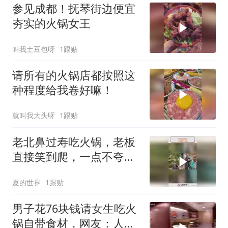
参见成都！抚琴街边便宜
夯实的火锅女王
叫我土豆包呀
1跟贴
请所有的火锅店都按照这
种程度给我卷好嘛！
就叫我大头呀
1跟贴
老北鼻过寿吃火锅，老板
直接笑到爬，一点不夸张
太有才了
夏的世界
1跟贴
男子花76块钱请女生吃火
锅自带食材，网友：人怎