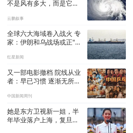
不是风有多大，而是它登
陆后可能赖着不走
云鹏叙事
全球六大海域卷入战火 专
家：伊朗和乌战场或正"连
接"
红星新闻
又一部电影撤档 院线从业
者：早已习惯 逐渐无所谓
了
中国新闻周刊
她是东方卫视新一姐，半
年毕业落户上海，复旦硕
士出身，长相绝美