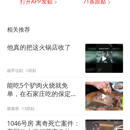
打开APP发贴
71
条跟贴
相关推荐
他真的把这火锅店收了
越界说剧
1跟贴
能吃5个驴肉火烧就免
单，在石家庄吃的保定驴
肉火烧
嗷嗷夜
13跟贴
1046号房 离奇死亡案件：