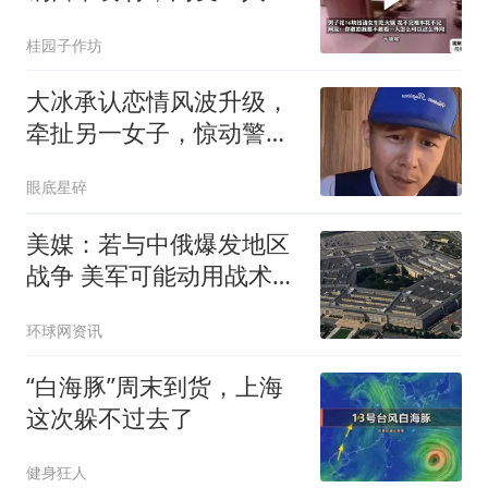
么可以这么外
桂园子作坊
大冰承认恋情风波升级，
牵扯另一女子，惊动警
方，两人关系有真相
眼底星碎
美媒：若与中俄爆发地区
战争 美军可能动用战术核
武器
环球网资讯
“白海豚”周末到货，上海
这次躲不过去了
健身狂人