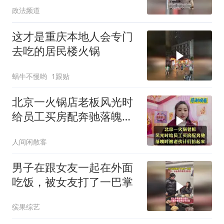
政法频道
这才是重庆本地人会专门
去吃的居民楼火锅
蜗牛不慢哟
1跟贴
北京一火锅店老板风光时
给员工买房配奔驰落魄时
被老伙计们抬起来
人间闲散客
男子在跟女友一起在外面
吃饭，被女友打了一巴掌
缤果综艺