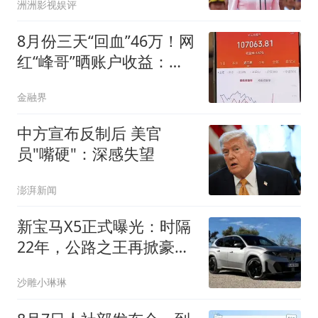
洲洲影视娱评
8月份三天“回血”46万！网
红“峰哥”晒账户收益：近
三个月累计收益超10万
金融界
元，终于实现了账户转
正！7月份曾自曝年内亏
中方宣布反制后 美官
损近200万元
员"嘴硬"：深感失望
澎湃新闻
新宝马X5正式曝光：时隔
22年，公路之王再掀豪华
中大型SUV巨浪
沙雕小琳琳