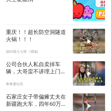
重庆！！超长防空洞隧道
火锅！！！
就叫我七七呀
1跟贴
公司合伙人私自卖掉车
辆，大哥蛮不讲理上门强
行要把车开走
希希爱玩车
石家庄女子带偏瘫丈夫在
新疆跑大车，四年60万公
里只为撑起一个家