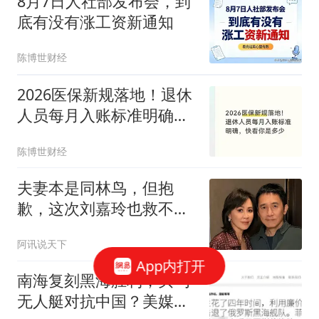
8月7日人社部发布会，到
底有没有涨工资新通知
陈博世财经
2026医保新规落地！退休
人员每月入账标准明确，
快看你是多少
陈博世财经
夫妻本是同林鸟，但抱
歉，这次刘嘉玲也救不了
原形毕露的梁朝伟
阿讯说天下
App内打开
南海复刻黑海胜利，买乌
无人艇对抗中国？美媒欢