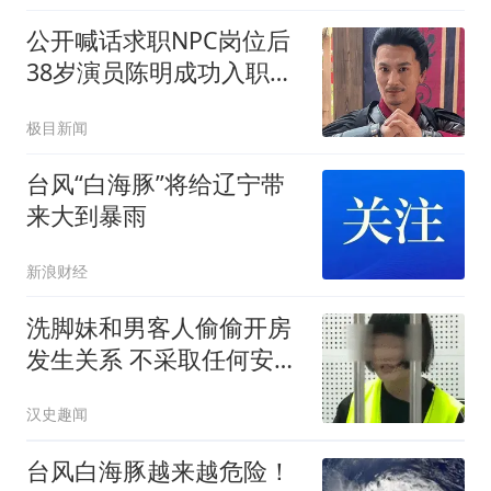
公开喊话求职NPC岗位后
38岁演员陈明成功入职万
岁山
极目新闻
台风“白海豚”将给辽宁带
来大到暴雨
新浪财经
洗脚妹和男客人偷偷开房
发生关系 不采取任何安全
措施
汉史趣闻
台风白海豚越来越危险！