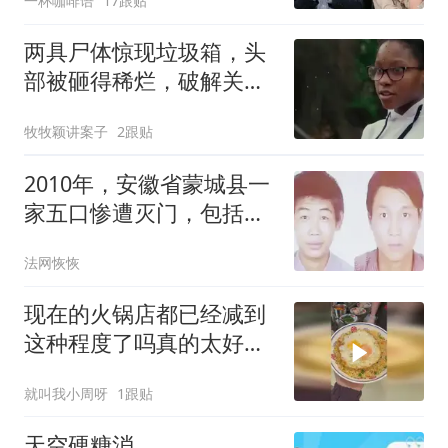
一杯咖啡语
17跟贴
了一堂“成年人分手课”
两具尸体惊现垃圾箱，头
部被砸得稀烂，破解关键
竟是5岁小女孩！
牧牧颖讲案子
2跟贴
2010年，安徽省蒙城县一
家五口惨遭灭门，包括刚
刚报警的孩子，死者死后
法网恢恢
还被多次补刀
现在的火锅店都已经减到
这种程度了吗真的太好吃
了！！！！
就叫我小周呀
1跟贴
天空硬糖消