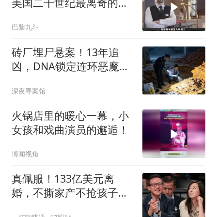
美国二十世纪最离奇的酒
店未解凶案
巴黎九斗
砖厂埋尸悬案！13年追
凶，DNA锁定连环恶魔，
两名凶手终落法网
深夜寻案馆
火锅店里的暖心一幕，小
女孩和戏曲演员的邂逅！
博闻视角
真佩服！133亿美元离
婚，不撕家产不抢孩子：
蔡崇信与吴明华给全网上