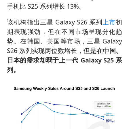
男子杀人后逃进深山21年活得像野人
手机比 S25 系列增长 13%。
985博士后被曝在妻子孕期出轨后续
该机构指出三星 Galaxy S26 系列
上市
初
“空调24小时开着更省电”不实
期表现强劲，但在不同市场呈现分化趋
粉笔教育发布“自曝式”公开信
势。在韩国、美国等市场，三星 Galaxy
OpenAI为免费用户升级GPT-5.6 Luna
S26 系列实现两位数增长，
但是在中国、
如何把百年大党建设得更加坚强有力？
日本的需求却弱于上一代 Galaxy S25 系
列。