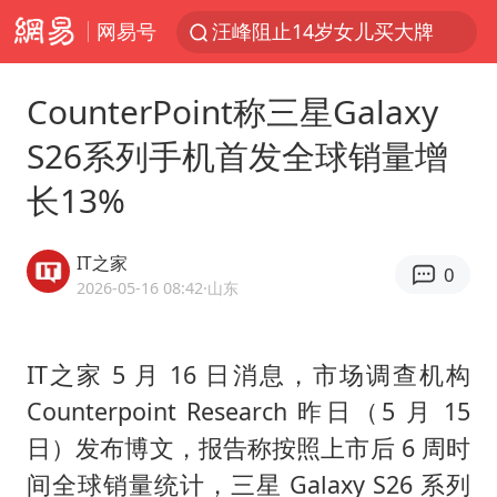
网易号
汪峰阻止14岁女儿买大牌
泸溪河：桃酥吃出金属牙冠视频不实
CounterPoint称三星Galaxy
27岁女子组织卖淫集团被悬赏通缉
S26系列手机首发全球销量增
立秋的仪式感
长13%
泰国校园枪击案死亡人数升至7人
改名后的“青海拉面”店
IT之家
0
台军“汉光秀”开场闹剧多
2026-05-16 08:42
·山东
公司“上四休三”但要降薪1000元
泰高官回应中国人在泰遭歧视：全面调查
IT之家 5 月 16 日消息，市场调查机构
Counterpoint Research 昨日（5 月 15
四川宜宾市高县发生4.9级地震
日）发布博文，报告称按照上市后 6 周时
女子开一天一夜空调后二氧化碳中毒
间全球销量统计，三星 Galaxy S26 系列