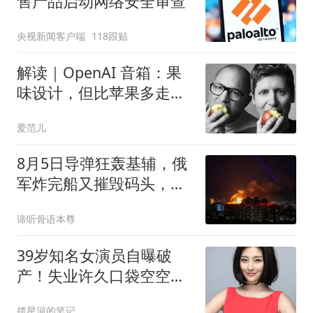
售产品启动网络安全审查
央视新闻客户端
118跟贴
解读｜OpenAI 音箱：果
味设计，但比苹果多走一
步
爱范儿
8月5日导弹狂轰基辅，俄
军炸完船又摧毁码头，真
正危机才刚开始
谛听骨语本尊
39岁知名女演员自曝破
产！失业许久口袋空空，
依靠老母亲接济度日
揽星河的笔记