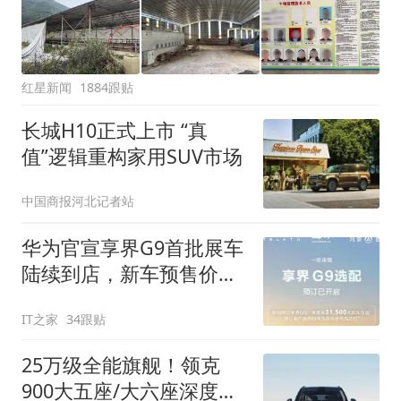
红星新闻
1884跟贴
长城H10正式上市 “真
值”逻辑重构家用SUV市场
中国商报河北记者站
华为官宣享界G9首批展车
陆续到店，新车预售价
43.98万元起
IT之家
34跟贴
25万级全能旗舰！领克
900大五座/大六座深度解