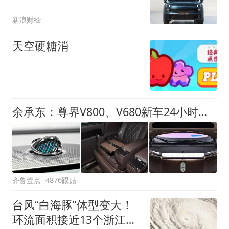
析
新浪财经
天空硬糖消
余承东：尊界V800、V680新车24小时大定突破3500台
齐鲁壹点
4876跟贴
台风“白海豚”体型变大！
环流面积接近13个浙江那