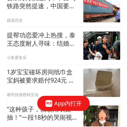
铁路突然提速，中国要抢
先锁死中亚格局
探源历史
提帮功恋爱冲上热搜，泰
王态度耐人寻味：结婚？
大可不必
小鱼爱鱼乐
1岁宝宝碰坏房间纸巾盒
宝妈被要求赔付924元 酒
店回应
都市快报橙柿互动
App内打开
“这种孩子，就该用衣架
抽！”一段18秒的哭闹视
频，连网友都感到窒息