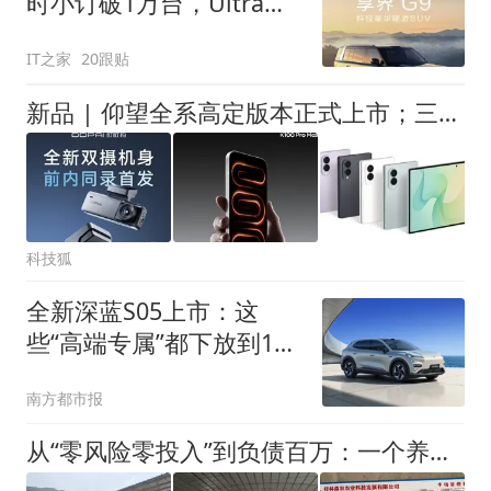
时小订破1万台，Ultra占
比达90%
IT之家
20跟贴
新品 | 仰望全系高定版本正式上市；三星 Z Fold8 国内首销
科技狐
全新深蓝S05上市：这
些“高端专属”都下放到15
万元级？
南方都市报
从“零风险零投入”到负债百万：一个养牛项目崩盘后，谁该为农户的贷款买单丨红星调查