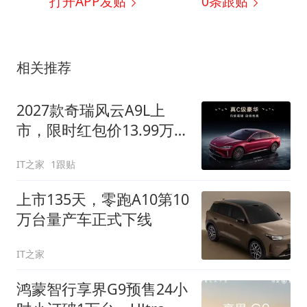
打开APP发贴
0
条跟贴
相关推荐
2027款奇瑞风云A9L上
市，限时红包价13.99万元
起
IT之家
1跟贴
上市135天，零跑A10第10
万台量产车正式下线
IT之家
鸿蒙智行享界G9预售24小