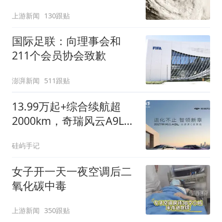
么大
上游新闻
130跟贴
国际足联：向理事会和
211个会员协会致歉
澎湃新闻
511跟贴
13.99万起+综合续航超
2000km，奇瑞风云A9L上
市
硅屿手记
女子开一天一夜空调后二
氧化碳中毒
上游新闻
350跟贴