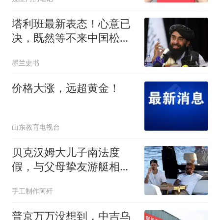
塔利班最新表态！心意已
决，既然等不来中国松
口，那就叫板联合国
墨兰史书
价格大涨，远超黄金！
山东教育电视台
贝克汉姆大儿子南法度
假，与父母挚友游艇相
聚，名门妻子瘦成皮包骨
手工制作阿歼
普京万万没想到，中吉乌