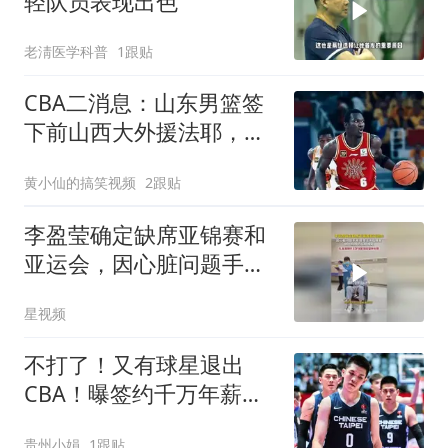
轻队员表现出色
老淸医学科普
1跟贴
CBA二消息：山东男篮签
下前山西大外援法耶，林
庭谦离开天津
黄小仙的搞笑视频
2跟贴
李盈莹确定缺席亚锦赛和
亚运会，因心脏问题手
术，晒住院照仍微笑
星视频
不打了！又有球星退出
CBA！曝签约千万年薪天
价合同
贵州小娟
1跟贴