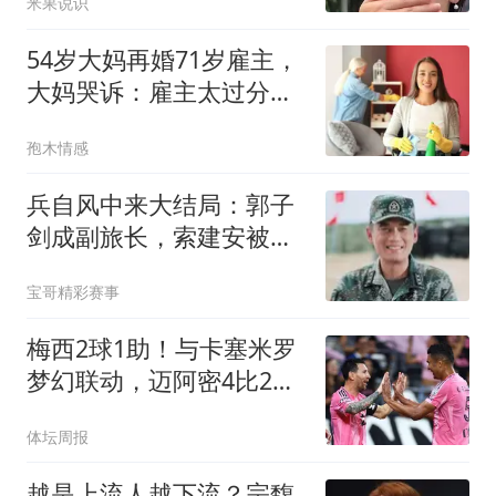
米果说识
54岁大妈再婚71岁雇主，
大妈哭诉：雇主太过分
了，这日子没法过
孢木情感
兵自风中来大结局：郭子
剑成副旅长，索建安被扶
正成396旅长，梁北华成
宝哥精彩赛事
军长
梅西2球1助！与卡塞米罗
梦幻联动，迈阿密4比2大
胜
体坛周报
越是上流人越下流？宗馥