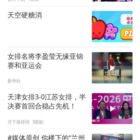
天空硬糖消
女排名将李盈莹无缘亚锦
赛和亚运会
新华社
天津女排3-0江苏女排，半
决赛首回合稳占先机！
月下谈诗词
3跟贴
#媒体原创 你楼下的“兰州