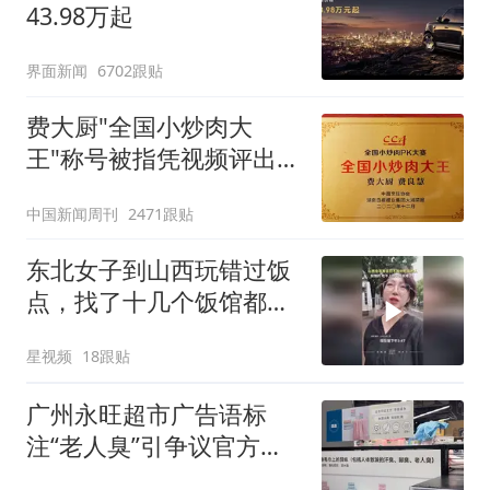
43.98万起
界面新闻
6702跟贴
费大厨"全国小炒肉大
王"称号被指凭视频评出
官方回应
中国新闻周刊
2471跟贴
东北女子到山西玩错过饭
点，找了十几个饭馆都没
开门：午休到几点
星视频
18跟贴
广州永旺超市广告语标
注“老人臭”引争议官方回
应：统一上报反馈，门店