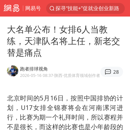
网易号
探寻“技能+”促就业创业新路
店主遭女子“鬼手”换钞
大名单公布！女排6人当教
顾客结账把钱扔地上 服务员霸气扔回
练，天津队名将上任，新老交
美国退回1000亿美元关税
替是痛点
38岁山东财大教授刘海明逝世
李亚鹏向地铁吐血女孩捐99999元
跑者排球视角
28
台风白海豚或在华东沿海登陆
2026-05-16 08:37
·陕西
·优质体育领域创作者
“银行午休1.5小时”留个窗口行不行
FIFA官方支持因凡蒂诺
北京时间的5月16日，按照中国排协的计
划，U17女排全锦赛将会在河南漯河进
41岁女子为鼓励女儿考上985研究生
行，比赛为期一个礼拜时间，所以赛程并
弹药库存告急 美军补货难
不是很长，而这样的比赛也是小年龄段的