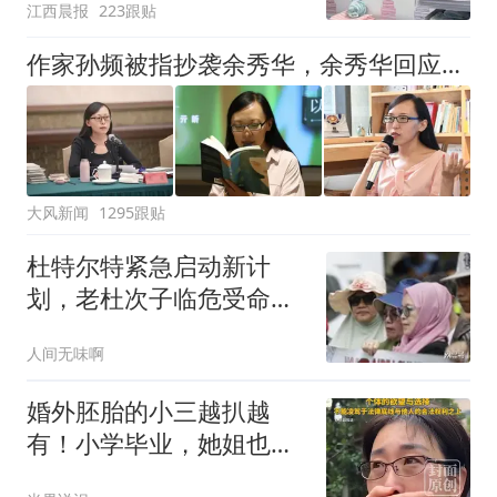
江西晨报
223跟贴
核实完毕后会回电
作家孙频被指抄袭余秀华，余秀华回应：看到了，给老子等着
大风新闻
1295跟贴
杜特尔特紧急启动新计
划，老杜次子临危受命，
对总统大位势在必得
人间无味啊
婚外胚胎的小三越扒越
有！小学毕业，她姐也傍
大款，父母引以为傲