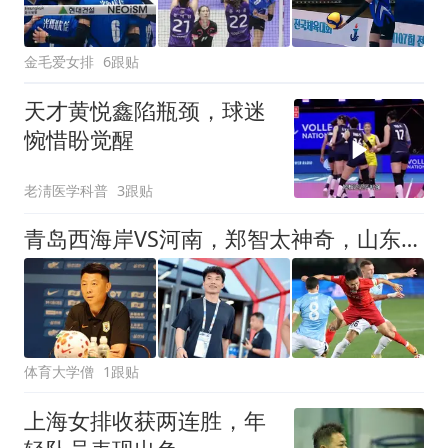
金毛爱女排
6跟贴
天才黄悦鑫陷瓶颈，球迷
惋惜盼觉醒
老淸医学科普
3跟贴
青岛西海岸VS河南，郑智太神奇，山东泰山VS天津队，唐田迎来考验
体育大学僧
1跟贴
上海女排收获两连胜，年