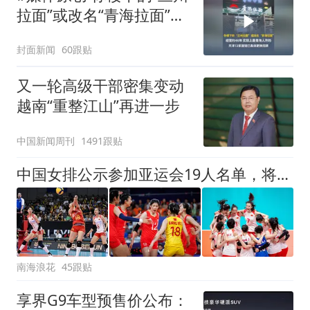
拉面”或改名“青海拉面”，
经营约40年，实际上是青
封面新闻
60跟贴
海人开的，天津72家面馆
已集体更换招牌
又一轮高级干部密集变动
越南“重整江山”再进一步
中国新闻周刊
1491跟贴
中国女排公示参加亚运会19人名单，将有7人出局，赵勇会如何选择
南海浪花
45跟贴
享界G9车型预售价公布：