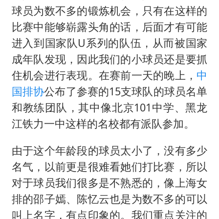
沙特否认与胡塞武装举行会谈
球员为数不多的锻炼机会，只有在这样的
如何把百年大党建设得更加坚强有力
比赛中能够崭露头角的话，后面才有可能
香港殿堂级填词人黎彼得因病离世 终年76岁
进入到国家队U系列的队伍，从而被国家
乘客脱鞋散发异味 司机提醒反被怼
成年队发现，因此我们的小球员还是要抓
住机会进行表现。在赛前一天的晚上，
中
日本籍女网红在韩直播时自杀身亡
国排协
公布了参赛的15支球队的球员名单
恩比德变瘦引热议
和教练团队，其中像北京101中学、黑龙
总书记关心百姓身边这些民生大事
江铁力一中这样的名校都有派队参加。
由于这个年龄段的球员太小了，没有多少
名气，以前更是很难看她们打比赛，所以
对于球员我们很多是不熟悉的，像上海女
排的邵子嫣、陈忆云也是为数不多的可以
叫上名字，有点印象的。我们重点关注的