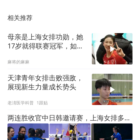
相关推荐
母亲是上海女排功勋，她
17岁就得联赛冠军，如今
在国家队潜力无限
麻将的麻麻
天津青年女排击败强敌，
展现新生力量成长势头
老淸医学科普
1跟贴
两连胜收官中日韩邀请赛，上海女排多名小将打出亮眼特质