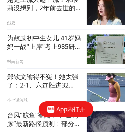
莉没想到，2年前去世的
父亲竟摆了她一道
烈史
为鼓励初中生女儿 41岁妈
妈一战"上岸"考上985研究
生
封面新闻
郑钦文输得不冤！她太强
了：2-1、六连胜进32
强，新科大满贯0-2爆冷
小七说篮球
App内打开
台风“鲸鱼”登陆了！“白海
豚”最新路径预测！部分景