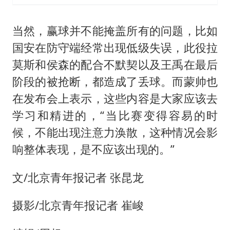
当然，赢球并不能掩盖所有的问题，比如
国安在防守端经常出现低级失误，此役拉
莫斯和侯森的配合不默契以及王禹在最后
阶段的被抢断，都造成了丢球。而蒙帅也
在发布会上表示，这些内容是大家应该去
学习和精进的，“当比赛变得容易的时
候，不能出现注意力涣散，这种情况会影
响整体表现，是不应该出现的。”
文/北京青年报记者 张昆龙
摄影/北京青年报记者 崔峻