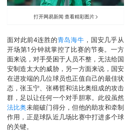
打开网易新闻 查看精彩图片
面对此前4连胜的
青岛海牛
，国安几乎从
开场第1分钟就掌控了比赛的节奏。一方
面来说，对手受困于人员不整，无法给国
安制造太大的威胁，另一方面来说，国安
在进攻端的几位球员也正值自己的最佳状
态，
张玉宁
、
张稀哲
和法比奥组成的攻击
群，足以让任何一个对手胆寒。此役虽然
法比奥
未能破门得分，但他的助攻和牵制
作用，正是球队近几场比赛中打进多个球
的关键。