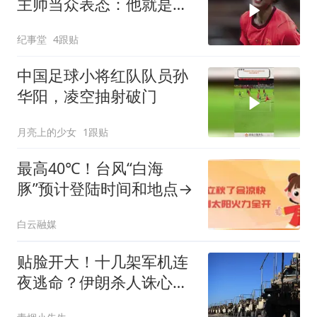
主帅当众表态：他就是中
国足球未来
纪事堂
4跟贴
中国足球小将红队队员孙
华阳，凌空抽射破门
月亮上的少女
1跟贴
最高40℃！台风“白海
豚”预计登陆时间和地点→
白云融媒
贴脸开大！十几架军机连
夜逃命？伊朗杀人诛心，
老底被当地人掀翻