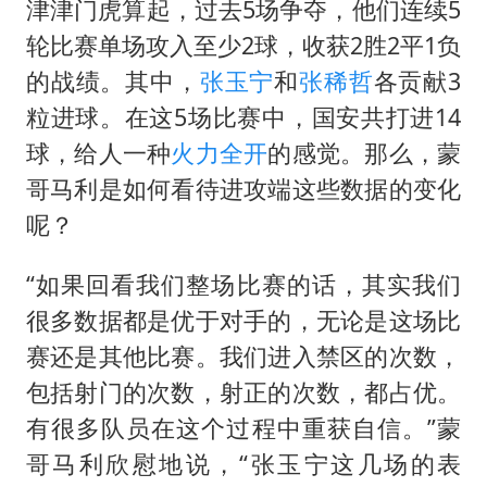
津津门虎算起，过去5场争夺，他们连续5
轮比赛单场攻入至少2球，收获2胜2平1负
的战绩。其中，
张玉宁
和
张稀哲
各贡献3
粒进球。在这5场比赛中，国安共打进14
球，给人一种
火力全开
的感觉。那么，蒙
哥马利是如何看待进攻端这些数据的变化
呢？
“如果回看我们整场比赛的话，其实我们
很多数据都是优于对手的，无论是这场比
赛还是其他比赛。我们进入禁区的次数，
包括射门的次数，射正的次数，都占优。
有很多队员在这个过程中重获自信。”蒙
哥马利欣慰地说，“张玉宁这几场的表