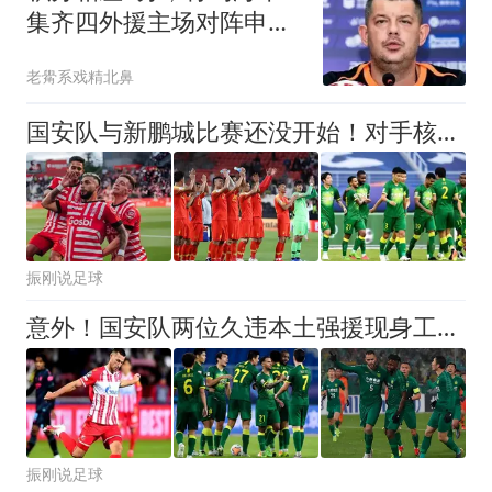
集齐四外援主场对阵申
花，抢分刻不容缓
老觷系戏精北鼻
国安队与新鹏城比赛还没开始！对手核心就有望复出，已参加合练
振刚说足球
意外！国安队两位久违本土强援现身工体，本轮踢新鹏城有望复出
振刚说足球