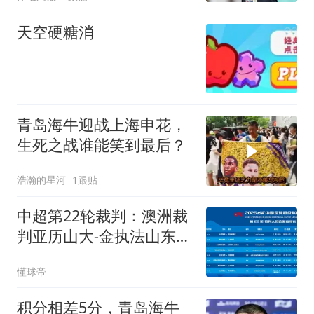
天空硬糖消
青岛海牛迎战上海申花，
生死之战谁能笑到最后？
浩瀚的星河
1跟贴
中超第22轮裁判：澳洲裁
判亚历山大-金执法山东vs
津门虎
懂球帝
积分相差5分，青岛海牛