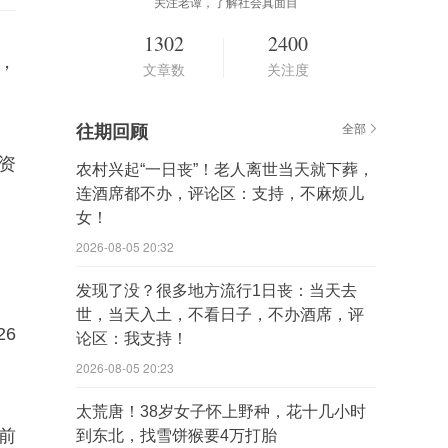
关注老谭，了解社会真面目
1302
2400
，
文章数
关注度
往期回顾
全部
资
农村兴起“一日丧”！老人离世当天就下葬，
连酒席都不办，评论区：支持，不麻烦儿
女！
2026-08-05 20:32
发现了没？很多地方流行1日丧：当天去
世，当天入土，不看日子，不办酒席，评
6
论区：我支持！
2026-08-05 20:23
太荒唐！38岁女子怀上野种，花十几小时
前
到东北，找雪饼猴要4万打胎