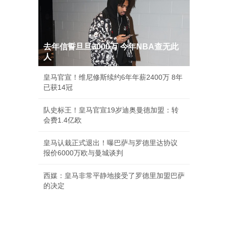
去年信誓旦旦3000万 今年NBA查无此
人
皇马官宣！维尼修斯续约6年年薪2400万 8年
已获14冠
队史标王！皇马官宣19岁迪奥曼德加盟：转
会费1.4亿欧
皇马认栽正式退出！曝巴萨与罗德里达协议
报价6000万欧与曼城谈判
西媒：皇马非常平静地接受了罗德里加盟巴萨
的决定