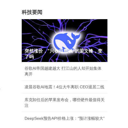
科技要闻
突然涨价，"只收电费钱"的梁文锋，变
了吗
谷歌AI帝国越建越大 打江山的人却开始集体
离开
凌晨谷歌AI地震！4位大牛离职 CEO退居二线
库克卸任后的苹果发布会，哪些硬件最值得关
注
DeepSeek预告API价格上涨：“预计涨幅较大”