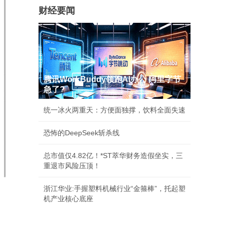
财经要闻
腾讯WorkBuddy领跑AI办公 阿里字节
急了?
统一冰火两重天：方便面独撑，饮料全面失速
恐怖的DeepSeek斩杀线
总市值仅4.82亿！*ST萃华财务造假坐实，三
重退市风险压顶！
浙江华业:手握塑料机械行业“金箍棒”，托起塑
机产业核心底座