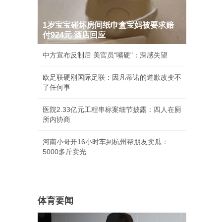
1岁宝宝碰坏房间纸巾盒宝妈被要求赔
付924元 酒店回应
中方宣布反制后 美官员"嘴硬"：深感失望
欧足联硬刚国际足联：因凡蒂诺的道歉改变不
了任何事
医院2.33亿元工程串标案细节披露：四人在厕
所内协商
河南小哥开16小时车到杭州帮朋友卖瓜：
5000多斤卖光
体育要闻