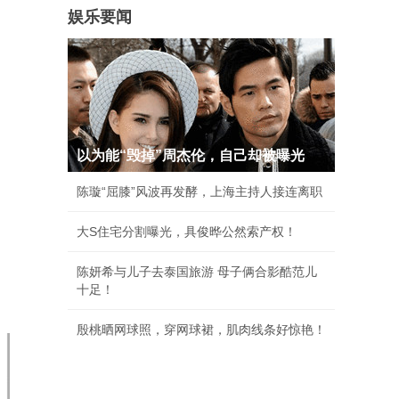
娱乐要闻
以为能“毁掉”周杰伦，自己却被曝光
陈璇“屈膝”风波再发酵，上海主持人接连离职
大S住宅分割曝光，具俊晔公然索产权！
陈妍希与儿子去泰国旅游 母子俩合影酷范儿
十足！
殷桃晒网球照，穿网球裙，肌肉线条好惊艳！