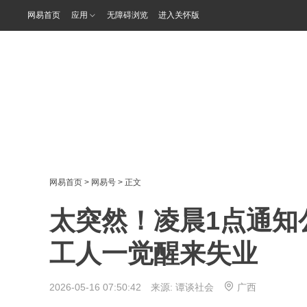
网易首页
应用
无障碍浏览
进入关怀版
网易首页
>
网易号
> 正文
太突然！凌晨1点通知
工人一觉醒来失业
2026-05-16 07:50:42 来源:
谭谈社会
广西