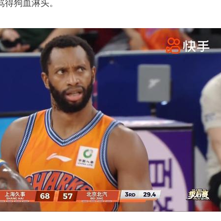
骂得狗血淋头。