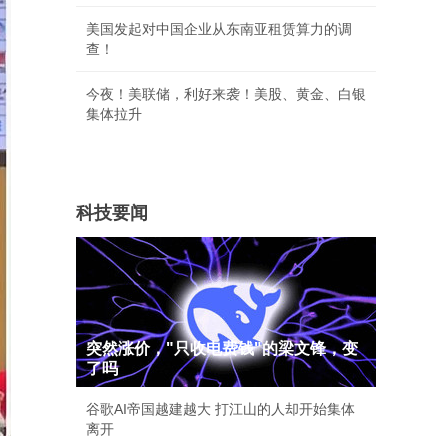
美国发起对中国企业从东南亚租赁算力的调
查！
今夜！美联储，利好来袭！美股、黄金、白银
集体拉升
科技要闻
突然涨价，"只收电费钱"的梁文锋，变
了吗
谷歌AI帝国越建越大 打江山的人却开始集体
离开