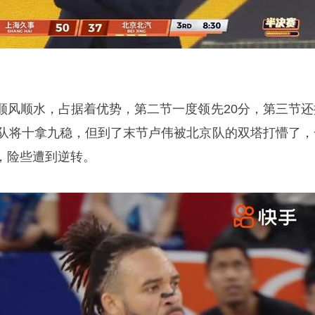
顺风顺水，占据着优势，第二节一度领先20分，第三节还
海队将十拿九稳，但到了末节卢伟被北京队的双塔打懵了，
，险些遭到逆转。