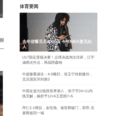
体育要闻
握
去年信誓旦旦3000万 今年NBA查无此
人
一
U17国足晋级决赛！点球决战淘汰河床，江宇
涵两次扑点，再战阿森纳
中超惨案诞生：4-0横扫，张玉宁传射建功，
北京国安升到第3
中国女篮3分险胜世界第八，张子宇24+11内
线无解，杨舒予12+6王思雨7+5
拜仁2-1维拉，金玟哉、迪亚斯破门，若昂-戈
麦斯扳回一城