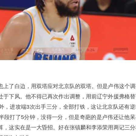
也上了白边，用双塔应对北京队的双塔。但是卢伟这个调
处于下风。他不得已再次作出调整，用前辽宁外援弗格替
外，进攻端3次出手三分，全部打铁，这让北京队还有逆
半段打了5分钟，没得一分，但是奇葩的是卢伟还让他呆
算，这实在是一大昏招。好在张镇麟和李添荣用两记三分