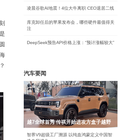
凌晨谷歌AI地震！4位大牛离职 CEO退居二线
库克卸任后的苹果发布会，哪些硬件最值得关
刻
注
是
DeepSeek预告API价格上涨：“预计涨幅较大”
圆
海
？
汽车要闻
越7全球首秀 传祺开始进攻方盒子越野
智界V9超级工厂溯源 以纯血鸿蒙定义中国智