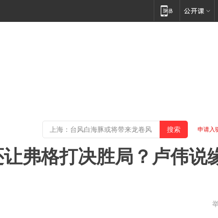
申请入
还让弗格打决胜局？卢伟说