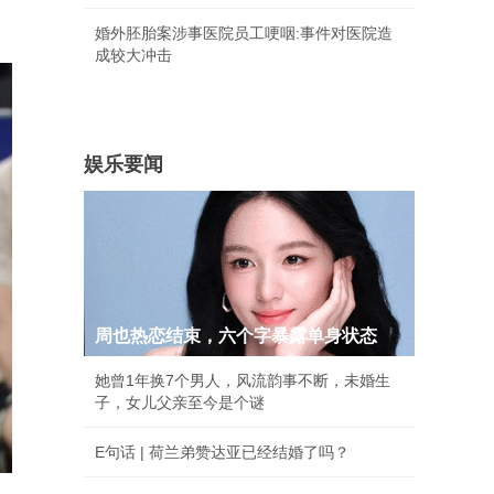
婚外胚胎案涉事医院员工哽咽:事件对医院造
成较大冲击
娱乐要闻
周也热恋结束，六个字暴露单身状态
她曾1年换7个男人，风流韵事不断，未婚生
子，女儿父亲至今是个谜
E句话 | 荷兰弟赞达亚已经结婚了吗？