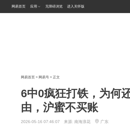
网易首页
应用
无障碍浏览
进入关怀版
网易首页
>
网易号
> 正文
6中0疯狂打铁，为何
由，沪蜜不买账
2026-05-16 07:46:07 来源:
南海浪花
广东