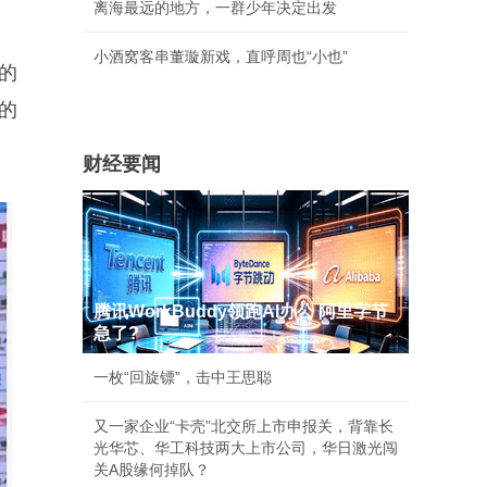
离海最远的地方，一群少年决定出发
小酒窝客串董璇新戏，直呼周也“小也”
的
的
财经要闻
腾讯WorkBuddy领跑AI办公 阿里字节
急了?
一枚“回旋镖”，击中王思聪
又一家企业“卡壳”北交所上市申报关，背靠长
光华芯、华工科技两大上市公司，华日激光闯
关A股缘何掉队？