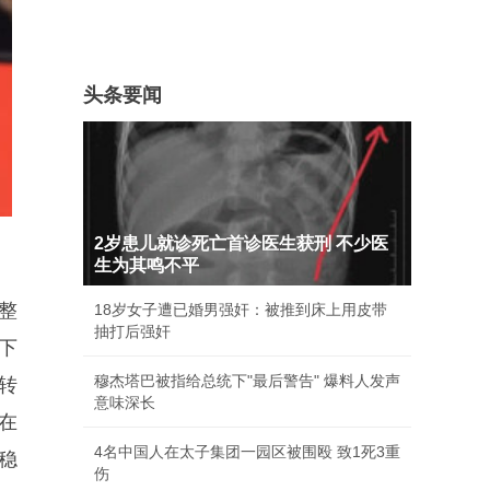
头条要闻
2岁患儿就诊死亡首诊医生获刑 不少医
生为其鸣不平
整
18岁女子遭已婚男强奸：被推到床上用皮带
抽打后强奸
下
穆杰塔巴被指给总统下"最后警告" 爆料人发声
转
意味深长
在
4名中国人在太子集团一园区被围殴 致1死3重
稳
伤