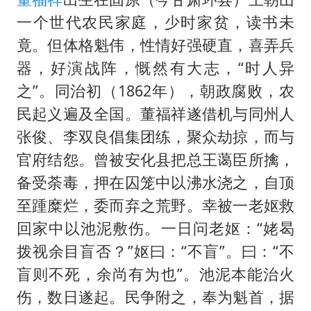
村民谈“梅姨”：叫的其实是“媒姨”
一个世代农民家庭，少时家贫，读书未
“深圳地面沉降致车辆损坏”不实
竟。但体格魁伟，性情好强硬直，喜弄兵
外交部发言人就广岛核爆81周年等答记者问
器，好演战阵，慨然有大志，“时人异
之”。同治初（1862年），朝政腐败，农
感觉全东北都在等7号
民起义遍及全国。董福祥遂借机与同州人
多地要求领导干部带头休假
张俊、李双良倡集团练，聚众劫掠，而与
80后女柜员逆袭成4200亿银行副行长
官府结怨。曾被安化县把总王蔼臣所擒，
奋进开新局 实干挑大梁
备受荼毒，押在囚笼中以沸水浇之，自顶
至踵糜烂，委而弃之荒野。幸被一老妪救
回家中以池泥敷伤。一日问老妪：“姥曷
拨视余目盲否？”妪曰：“不盲”。曰：“不
盲则不死，余尚有为也”。池泥本能治火
伤，数日遂起。民争附之，奉为魁首，据