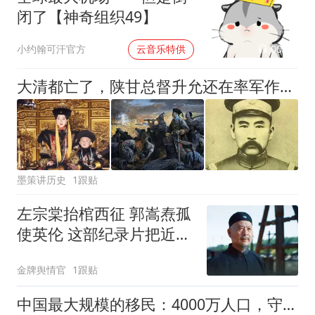
闭了【神奇组织49】
00:02
小约翰可汗官方
云音乐特供
大清都亡了，陕甘总督升允还在率军作战，差点为溥仪打下半壁江山
墨策讲历史
1跟贴
左宗棠抬棺西征 郭嵩焘孤
使英伦 这部纪录片把近代
史讲透了
金牌舆情官
1跟贴
中国最大规模的移民：4000万人口，守住了150万平方公里国土