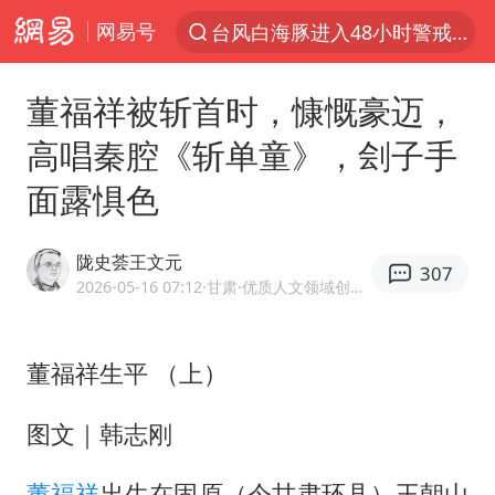
台风白海豚进入48小时警戒线
网易号
以“新”破局 首发经济点亮城市消费活力
佛得角门将亮相智利俱乐部主场
董福祥被斩首时，慷慨豪迈，
中方回应是否在太平洋海底开采稀土
高唱秦腔《斩单童》，刽子手
宇树科技发行价格150.80元/股
面露惧色
看守所辅警收受10万获刑1年
宇树科技王兴兴身家有望超200亿元
陇史荟王文元
307
2026-05-16 07:12
·甘肃
·优质人文领域创作者
五粮液渠道价一箱上涨近百元
CIA被曝已秘密设立古巴工作组
董福祥生平 （上）
U17国足1分钟轰2球
图文｜韩志刚
泰国一女公务员妆容引争议 本人回应
法国下周开始禁止未经同意的电话营销
董福祥
出生在固原（今甘肃环县）王朝山