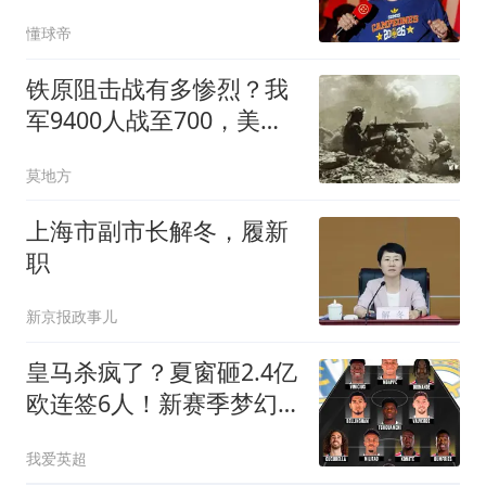
交易感到悲观
懂球帝
铁原阻击战有多惨烈？我
军9400人战至700，美军
的伤亡难以想象
莫地方
上海市副市长解冬，履新
职
新京报政事儿
皇马杀疯了？夏窗砸2.4亿
欧连签6人！新赛季梦幻
首发曝光：4新援坐镇
我爱英超