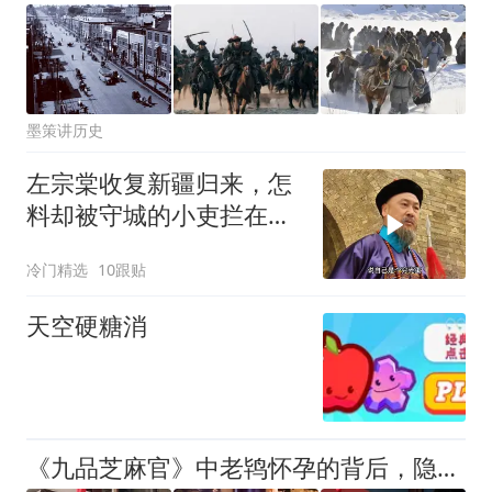
墨策讲历史
左宗棠收复新疆归来，怎
料却被守城的小吏拦在城
门外
冷门精选
10跟贴
天空硬糖消
《九品芝麻官》中老鸨怀孕的背后，隐藏着中国最黑暗最屈辱的历史