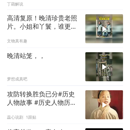
丁羂解说
高清复原！晚清珍贵老照
片。小姐和丫鬟，谁更幸
运？三双脚，藏着三种不
文物真有趣
同的人生
晚清站笼，，
梦想成真吧
攻防转换胜负已分#历史
人物故事 #历史人物历史
故事解析
蕊心说剧
1跟贴