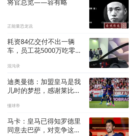
将官总览——容有略
正能量恐龙说
耗资84亿交付不出一辆
车，员工花5000万吃零
食，被央视痛批后破产
混沌录
迪奥曼德：加盟皇马是我
儿时的梦想，感谢莱比锡
促成这次转会
懂球帝
马卡：皇马已得知罗德里
同意去巴萨，对竞争这笔