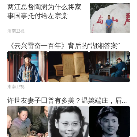
两江总督陶澍为什么将家
事国事托付给左宗棠
湖南卫视
《云兴雷奋一百年》背后的“湖湘答案”
湖南卫视
许世友妻子田普有多美？温婉端庄，眉目清秀，相濡以沫伴一生