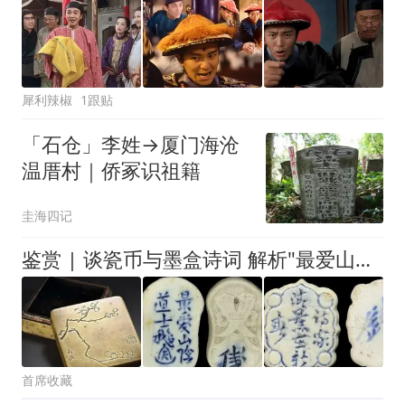
犀利辣椒
1跟贴
「石仓」李姓→厦门海沧
温厝村｜侨冢识祖籍
圭海四记
鉴赏 | 谈瓷币与墨盒诗词 解析"最爱山阴道士鹅"出处
首席收藏