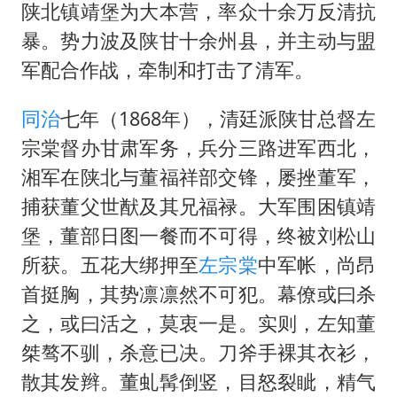
陕北镇靖堡为大本营，率众十余万反清抗
暴。势力波及陕甘十余州县，并主动与盟
军配合作战，牵制和打击了清军。
同治
七年（1868年），清廷派陕甘总督
左
宗棠
督办甘肃军务，兵分三路进军西北，
湘军在陕北与
董福祥
部交锋，屡挫董军，
捕获董父世猷及其兄福禄。大军围困镇靖
堡，董部日图一餐而不可得，终被刘松山
所获。五花大绑押至
左宗棠
中军帐，尚昂
首挺胸，其势凛凛然不可犯。幕僚或曰杀
之，或曰活之，莫衷一是。实则，左知董
桀骜不驯，杀意已决。刀斧手裸其衣衫，
散其发辫。董虬髯倒竖，目怒裂眦，精气