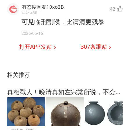
有态度网友19xo2B
42
江苏无锡
可见临刑割喉，比满清更残暴
2026-05-16
打开APP发贴
307
条跟贴
相关推荐
真相戳人！晚清真如左宗棠所说，不会造明朝早有的“开花炮弹”？