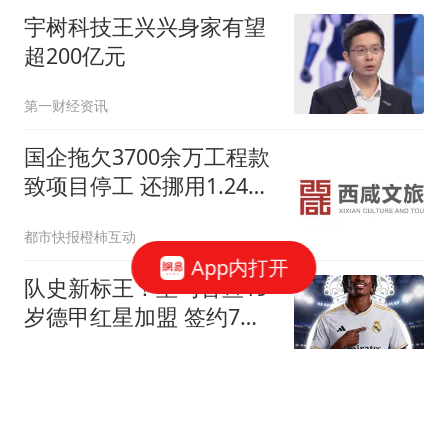
宇树科技王兴兴身家有望
超200亿元
第一财经资讯
国企拖欠3700余万工程款
致项目停工 还挪用1.24亿
资金
都市快报橙柿互动
App内打开
队史新标王！皇马官宣19
岁德甲红星加盟 签约7年
总价1.4亿欧创纪录
我爱英超
美股存储芯片股全线大