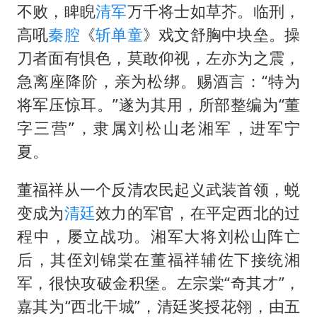
不败，睥睨
清军
万千将士如草芥。临刑，
高吼
秦腔
《
斩单童
》戏文舒胸中块垒。操
刀者面有惧色，莫敢仰视，左亦为之震，
急离座降阶，亲为松绑。赐酒言：“特为
将军压惊耳。”遂为其用，所部整编为“董
字三营”，隶属刘松山老湘军，进军宁
夏。
董福祥从一个反清农民起义武装首领，蜕
变成为
清廷
效力的军官，在平定西北的过
程中，屡立战功。湘军大将刘松山阵亡
后，其侄刘锦棠在董福祥辅佐下接统湘
军，很快攻破金积堡。左宗棠“奇其才”，
嘉其为“西北干城”，清廷奖授花翎，由五