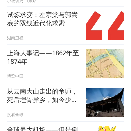
小莜读史
1跟贴
试炼求变：左宗棠与郭嵩
焘的双线近代化求索
湖南卫视
上海大事记——1862年至
1874年
博览中国
从云南大山走出的帝师，
死后埋骨异乡，如今少有
人记得他是谁！
度看全球
全球最大机场——但是倒