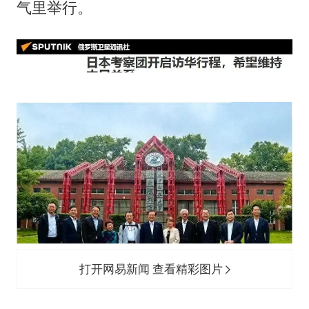
公司“上四休三”但要降薪1000元
气里举行。
改名后的“青海拉面”店
女孩南太行山失联超11天 直击搜寻
广岛核爆81周年央视播《奥本海默》
东方之约 相约未来
打开网易新闻 查看精彩图片