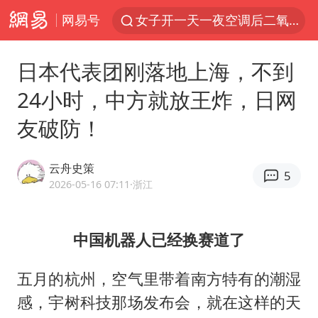
网易号
女子开一天一夜空调后二氧化碳中毒
汪峰阻止14岁女儿买大牌
日本代表团刚落地上海，不到
我国货物贸易进出口超30万亿元
24小时，中方就放王炸，日网
泰国校园枪击案死亡人数升至7人
友破防！
泰国枪击案凶手先杀祖父母后行凶
王力宏演唱会黄牛带观众藏匿被查获
云舟史策
5
带薪错峰休假通知引争议 河南回应
2026-05-16 07:11
·浙江
四川宜宾市高县发生4.9级地震
陕西省委书记赶赴柞水县杏坪镇
中国机器人已经换赛道了
女孩摆摊卖菌子时收到北大通知书
五月的杭州，空气里带着南方特有的潮湿
曝美拒绝乌增购“爱国者”导弹请求
感，宇树科技那场发布会，就在这样的天