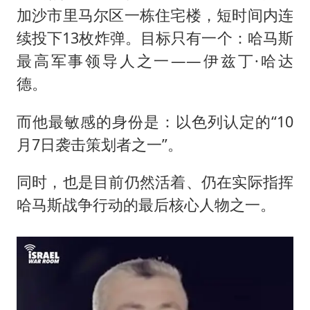
22岁女生独闯南太行失联12天
加沙市里马尔区一栋住宅楼，短时间内连
万岁山接盘烂尾恒大文旅城
续投下13枚炸弹。目标只有一个：哈马斯
薛之谦杭州站演唱会取消
最高军事领导人之一——伊兹丁·哈达
张本智和：零封向鹏不意外
德。
习近平心系体育强国建设
而他最敏感的身份是：以色列认定的“10
月7日袭击策划者之一”。
同时，也是目前仍然活着、仍在实际指挥
哈马斯战争行动的最后核心人物之一。