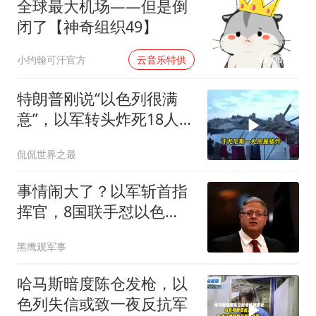
全球最大机场——但是倒
闭了【神奇组织49】
00:02
小约翰可汗官方
云音乐特供
特朗普刚说“以色列很满
意”，以军转头炸死18人，
加沙停火协议成空头支票
侃侃世界之最
事情闹大了？以军斩首指
挥官，8国联手怼以色
列，美咋哑火了
黑鹰观军事
哈马斯暗度陈仓发枪，以
色列失信或致一夜反抗军