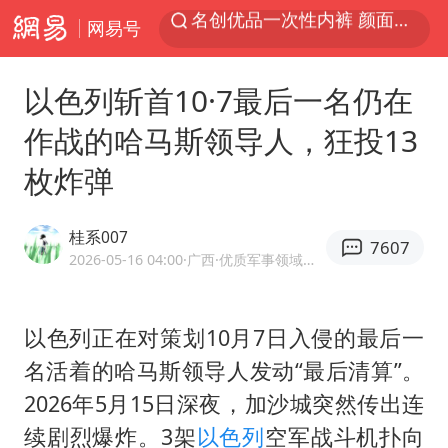
网易号
伊斯兰版北约来了吗
香港宏福苑火灾或由烟头引起
以色列斩首10·7最后一名仍在
网约车司机充电时猝死保险拒赔
作战的哈马斯领导人，狂投13
中国父女泰国骑摩托车坠崖1死1伤
枚炸弹
浙江台州《告全体市民书》
四川宜宾3.4级地震
桂系007
7607
陕西柞水泥石流已致2死 仍有1人失联
2026-05-16 04:00
·广西
·优质军事领域创作者
多所高校取消艺考
上半年国内居民出游人次34.63亿
以色列正在对策划10月7日入侵的最后一
名活着的
哈马斯
领导人发动“最后清算”。
店主称换“青海拉面”招牌后生意更好
2026年5月15日深夜，加沙城突然传出连
泰国初中生饮弹自尽前开了26枪
续剧烈爆炸。3架
以色列
空军战斗机扑向