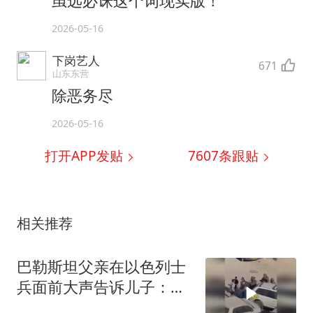
虽远必诛这个词现实版！
2026-05-16
下岗艺人
671
山东东营
除恶务尽
2026-05-16
打开APP发贴
7607
条跟贴
相关推荐
巴勒斯坦父亲在以色列士
兵面前大声告诉儿子：永
远不要害怕他们