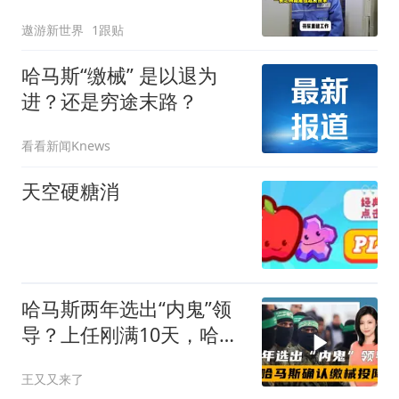
遨游新世界
1跟贴
哈马斯“缴械” 是以退为
进？还是穷途末路？
看看新闻Knews
天空硬糖消
哈马斯两年选出“内鬼”领
导？上任刚满10天，哈马
斯就要缴械投降
王又又来了