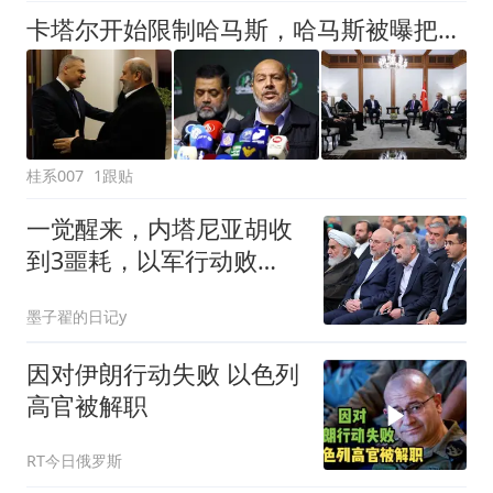
卡塔尔开始限制哈马斯，哈马斯被曝把重要部门搬去土耳其
桂系007
1跟贴
一觉醒来，内塔尼亚胡收
到3噩耗，以军行动败
露，8国联手“施压”
墨子翟的日记y
因对伊朗行动失败 以色列
高官被解职
RT今日俄罗斯