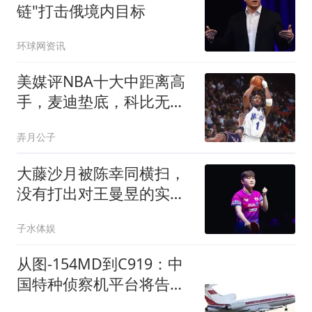
链"打击俄境内目标
环球网资讯
美媒评NBA十大中距离高
手，麦迪垫底，科比无缘
前3，一人力压乔丹
弄月公子
大藤沙月被陈幸同横扫，
没有打出对王曼昱的实
力，无缘半决赛
子水体娱
从图-154MD到C919：中
国特种侦察机平台将告
别“凑合够用”