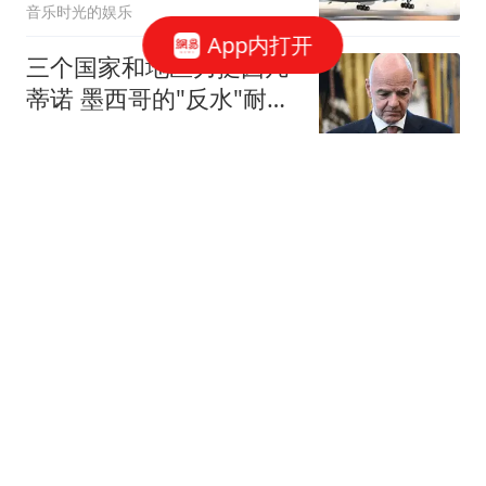
音乐时光的娱乐
App内打开
三个国家和地区力挺因凡
蒂诺 墨西哥的"反水"耐人
寻味
上观新闻
6岁孩子因额头受伤做CT
意外发现双侧鼻腔内藏6
颗异物
鲁中晨报
日元暴跌164，美日联手
救市失败，国债收益率飙
升至4.73%
一曲一场談