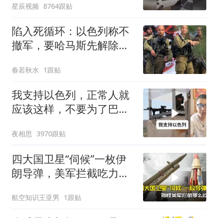
星辰视频
8764跟贴
陷入死循环：以色列称不
撤军，要哈马斯先解除武
装，问题该咋解？
春若秋水
1跟贴
我支持以色列，正常人就
应该这样，不要为了巴勒
斯坦圣母了
夜相思
3970跟贴
四大国卫星“伺候”一枚伊
朗导弹，美军拦截吃力的
谜题解开了
航空知识王亚男
1跟贴