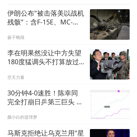
伊朗公布"被击落美以战机
残骸"：含F-15E、MC-
130J
扬子晚报
李在明果然没让中方失望
180度猛调头不打算放过
日本
空天力量
30分钟4-0速胜！陈幸同
完全打崩日乒第三巨头 国
乒老将仍扛半边天
颜小白的篮球梦
马斯克拒绝让乌克兰用"星