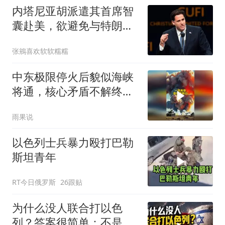
内塔尼亚胡派遣其首席智
囊赴美，欲避免与特朗普
就加沙问题起冲突
张鴘喜欢软软糯糯
中东极限停火后貌似海峡
将通，核心矛盾不解终回
原点！#国际局势
雨果说
以色列士兵暴力殴打巴勒
斯坦青年
RT今日俄罗斯
26跟贴
为什么没人联合打以色
列？答案很简单：不是没