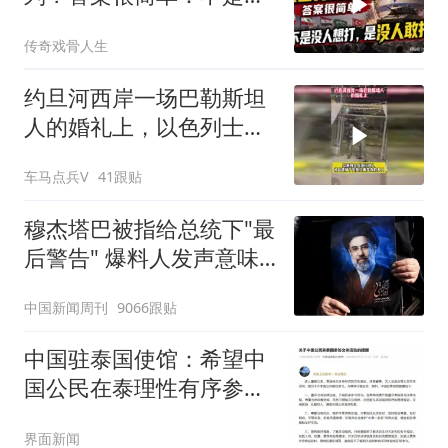
人想打，是没人敢打
传奇戏骨人生
约旦河西岸一场巴勒斯坦
人的婚礼上，以色列士兵
强行闯入
车马点兵V
41跟贴
穆杰塔巴被指给总统下"最
后警告" 爆料人发声意味
深长
中国新闻周刊
9066跟贴
中国驻泰国使馆：希望中
国公民在泰理性有序参与
活动
界面新闻