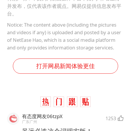
并发布，仅代表该作者观点。网易仅提供信息发布平
台。
Notice: The content above (including the pictures
and videos if any) is uploaded and posted by a user
of NetEase Hao, which is a social media platform
and only provides information storage services.
打开网易新闻体验更佳
有态度网友06tzpX
1253
广东广州