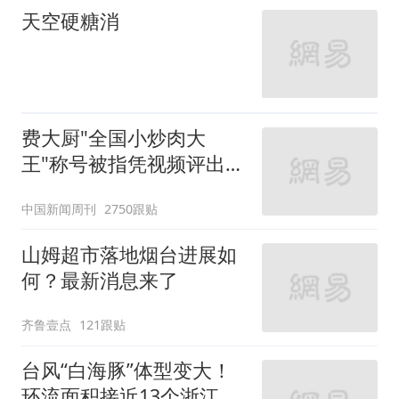
天空硬糖消
费大厨"全国小炒肉大
王"称号被指凭视频评出
官方回应
中国新闻周刊
2750跟贴
山姆超市落地烟台进展如
何？最新消息来了
齐鲁壹点
121跟贴
台风“白海豚”体型变大！
环流面积接近13个浙江那