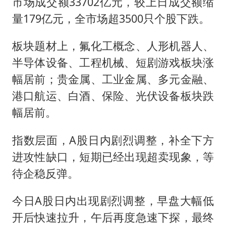
陕西省委书记赶赴柞水县杏坪镇
市场成交额33702亿元，较上日成交额缩
量179亿元，全市场超3500只个股下跌。
国防部回应日本试射“战斧”导弹
曝美拒绝乌增购“爱国者”导弹请求
板块题材上，氟化工概念、人形机器人、
改名后的“青海拉面”店
半导体设备、工程机械、短剧游戏板块涨
中国女篮热身赛7日将战尼日利亚
幅居前；贵金属、工业金属、多元金融、
港口航运、白酒、保险、光伏设备板块跌
台风灿鸿未来对中国无影响
幅居前。
东方之约 相约未来
指数层面，A股日内剧烈调整，补全下方
进攻性缺口，短期已经出现超卖现象，等
待企稳反弹。
今日A股日内出现剧烈调整，早盘大幅低
开后快速拉升，午后再度急速下探，最终