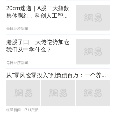
的配置窗口
20cm速递｜A股三大指数
集体飘红，科创人工智能
ETF国泰（589110）盘中
每日经济新闻
涨超1%
港股子曰 | 大佬逆势加仓
我们从中学什么？
每日经济新闻
从“零风险零投入”到负债百万：一个养牛项目崩盘后，谁该为农户的贷款买单丨红星调查
红星新闻
1711跟贴