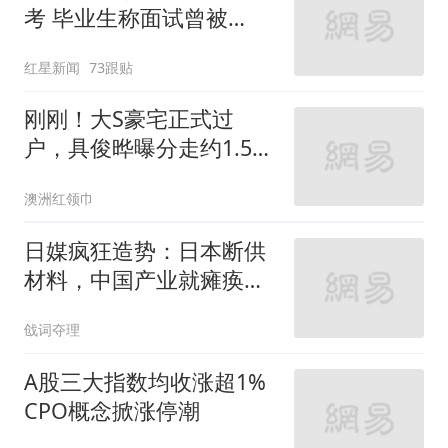
考 毕业生称面试曾被
问“如何策划晚会” 专家：
红星新闻
73跟贴
遏制“艺考捷径化”
刚刚！大S豪宅正式过
户，具俊晔曝分走约1.5
亿，S妈无份！汪小菲还
澳洲红领巾
多年房贷竟成局外人？
日媒疯狂造势：日本断供
材料，中国产业就瘫痪？
真相没那么简单
戗词夺理
A股三大指数均收涨超1%
CPO概念掀涨停潮