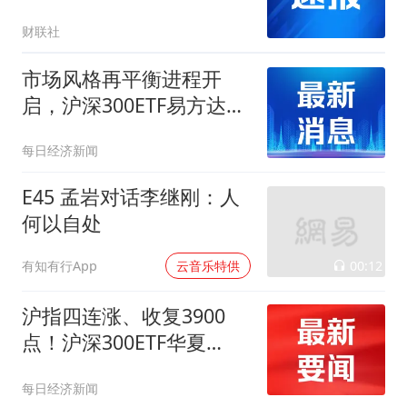
财联社
市场风格再平衡进程开
启，沪深300ETF易方达
（510310）、A500ETF易
每日经济新闻
方达（159361）助力布局
A股核心资产
E45 孟岩对话李继刚：人
何以自处
00:12
有知有行App
云音乐特供
沪指四连涨、收复3900
点！沪深300ETF华夏
（510330）周涨2.16%，
每日经济新闻
机构：8月是下半年最好