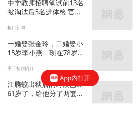
中学教师招聘笔试前13名
被淘汰后5名进体检 官方
通报
极目新闻
一婚娶张金玲，二婚娶小
15岁李小燕，现在78岁婚
姻生活很幸福
手工制作阿歼
App内打开
江腾蛟出狱后的时候已经
61岁了，给他分了两套两
居室，还做出了4个安排
贱议你读史
隐忍147年！琉球老将高
呼自治，驱赶美军，点名