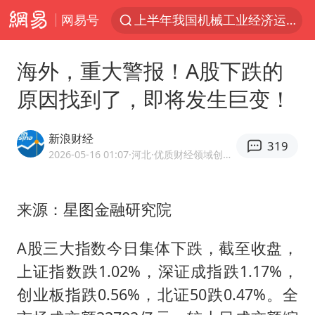
网易号
上半年我国机械工业经济运行稳中有进
佛山通报笔试前13被淘汰后5名进体检
海外，重大警报！A股下跌的
“秋天的第一杯奶茶”又刷屏
原因找到了，即将发生巨变！
台风“白海豚”体型变大！环流面积接近13个浙江那么大
泰国枪击案凶手先杀祖父母后行凶
新浪财经
319
泰国校园枪击案死亡人数升至7人
2026-05-16 01:07
·河北
·优质财经领域创作者
汪峰阻止14岁女儿买大牌
来源：星图金融研究院
东航新规：提前14天可免费退改签
王力宏演唱会黄牛带观众藏匿被查获
A股三大指数今日集体下跌，截至收盘，
台湾海峡南口北上船舶实施交通管制
上证指数跌1.02%，深证成指跌1.17%，
国防部：坚决反制任何闹海挑衅图谋
创业板指跌0.56%，北证50跌0.47%。全