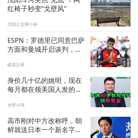
红椅子秒变“戈壁风”
沈阳公交网小林
ESPN：罗德里已同意巴萨
方面和曼城开启谈判，皇
马愿意做最后尝试
砚底沉香
身价几十亿的姚明，现在
每月都在领美国人发的
1838美元养老金
乡野小珥
高市刚对中方改称呼，朝
鲜就送日本一个新名字，