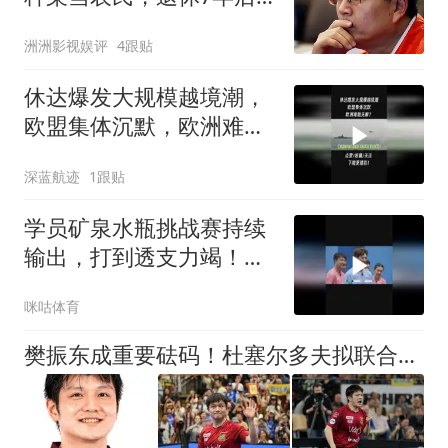
樊振东再为他争光
洲洲影视娱评
4跟贴
休达爆发大规模越境潮，
欧盟集体沉默，欧洲难题
无解？2
深蓝航迹
1跟贴
学员矿泉水瓶挑战赛持续
输出，打到透支力竭！乒
乓球有多耗体能
咪咕体育
樊振东成重要砝码！杜塞尔多夫拟联合申办奥运会，承办乒乓球项目