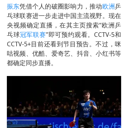
泰国一女公务员妆容引争议 本人回应
振东
凭借个人的破圈影响力，推动
欧洲
乒
80后女柜员逆袭成4200亿银行副行长
乓球联赛进一步走进中国主流视野。现在
27岁女子成组织卖淫集团主犯被通缉
央视频确定直播，在其主页搜索“欧洲乒
吉林一“温度计大楼”读数爆表
乓球
冠军联赛
”即可预约观看。CCTV-5和
CCTV-5+目前还看到节目预告。不过，咪
女子利用漏洞0元薅走3000多件家电
咕视频、优酷、爱奇艺、抖音、小红书等
24小时不关空调 电费会更低吗
都确定同步直播。
东方甄选被判赔偿江小白30万元
奋进开新局 实干挑大梁