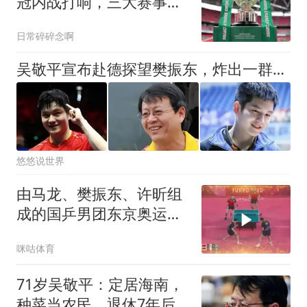
冠内战打响，三大赛事同
日争锋
日常碎碎念啊
吴敬平宣布赴德探望樊振东，炸出一群牛鬼蛇神，师徒情深刺痛了谁
悠悠说世界
由马龙、樊振东、许昕组
成的国乒男团东京奥运会
夺冠，达成该项目四连冠
咪咕体育
的成就
71岁吴敬平：定居海南，
种菜当农民，退休7年后