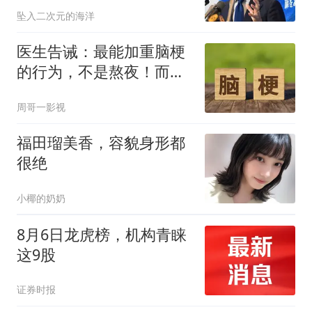
平壤没让中国失望
坠入二次元的海洋
医生告诫：最能加重脑梗
的行为，不是熬夜！而是
频繁的去做这几事
周哥一影视
福田瑠美香，容貌身形都
很绝
小椰的奶奶
8月6日龙虎榜，机构青睐
这9股
证券时报