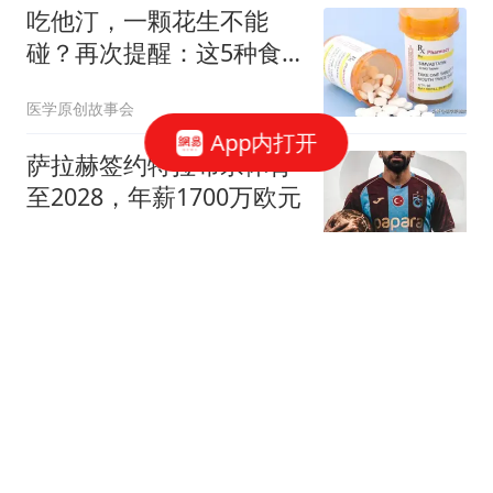
吃他汀，一颗花生不能
碰？再次提醒：这5种食
物也要留意
医学原创故事会
App内打开
萨拉赫签约特拉布宗体育
至2028，年薪1700万欧元
体坛周报
地面打不穿"空战"打不停
普京高调"换将"或直面消
耗战
上观新闻
女子发现漏洞"0元购"3千
台电器 家中堆满快递箱