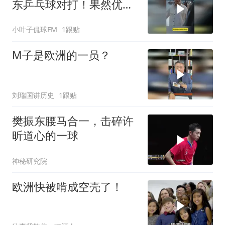
东乒乓球对打！果然优秀
的人最终都会顶峰相见！
小叶子侃球FM
1跟贴
M子是欧洲的一员？
刘瑞国讲历史
1跟贴
樊振东腰马合一，击碎许
昕道心的一球
神秘研究院
欧洲快被啃成空壳了！