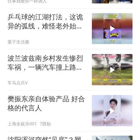
往事我敬你一杯酒人
乒乓球的江湖打法，这诡
异的弧线，难怪老外始终
研究不透！
栗子生活酱
波兰波兹南乡村发生惨烈
车祸，一辆汽车撞上路边
大树
车马点兵V
樊振东亲自体验产品 好合
格的代言人
上海全娱乐001
7跟贴
沈阳浑河突然“见底”？网