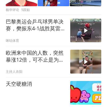
杨华评论
5跟贴
巴黎奥运会乒乓球男单决
赛，樊振东4-1战胜莫雷加
德，成为乒坛首位超级金
咪咕体育
满贯得主
欧洲来中国的人数，突然
暴涨12倍，可不止是为了
旅游，背后真实目的藏得
主持人衣阳
很深啊！
天空硬糖消