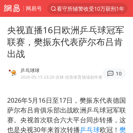
网易号
看守所辅警收受10万获刑1年
以“新”破局 首发经济点亮城市消费活力
央视直播16日欧洲乒乓球冠军
台风白海豚进入48小时警戒线
联赛，樊振东代表萨尔布吕肯
中方回应是否在太平洋海底开采稀土
出战
台风白海豚影响中国已成定局
佛得角门将亮相智利俱乐部主场
乒乓球球
10
U17国足1分钟轰2球
2026-05-15 23:20
·吉林
·优质体育领域创作者
五粮液渠道价一箱上涨近百元
宇树科技发行价格150.80元/股
2026年5月16日至17日，
樊振东
代表德国
萨尔布吕肯俱乐部出战欧洲
乒乓球
冠军联
法国将禁止“未经同意的电话营销”
赛。央视首次联合六大平台同步转播，这
宇树科技王兴兴身家有望超200亿元
也是央视30年来首次转播
乒乓球
欧冠！
樊