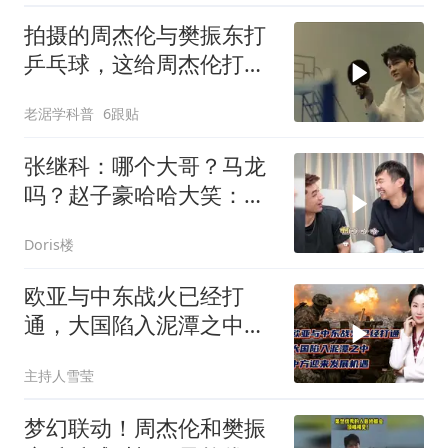
拍摄的周杰伦与樊振东打
乒乓球，这给周杰伦打爽
了，各种扣杀
老涺学科普
6跟贴
张继科：哪个大哥？马龙
吗？赵子豪哈哈大笑：不
是
Doris楼
欧亚与中东战火已经打
通，大国陷入泥潭之中，
中方迎来发展机遇？
主持人雪莹
梦幻联动！周杰伦和樊振