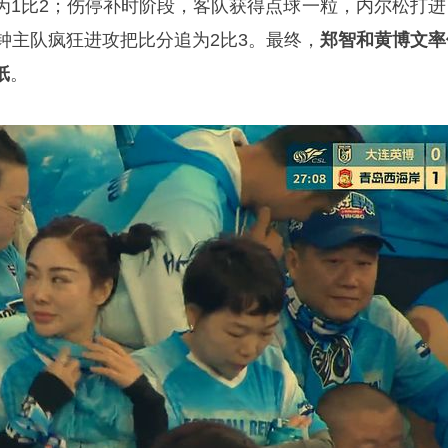
为1比2；伤停补时阶段，客队获得点球一粒，内尔松打进
钟主队疯狂进攻把比分追为2比3。最终，
郑智和黄博文率
纸
。