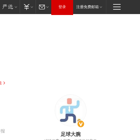
登录
注册免费邮箱
驻
举报
足球大腕