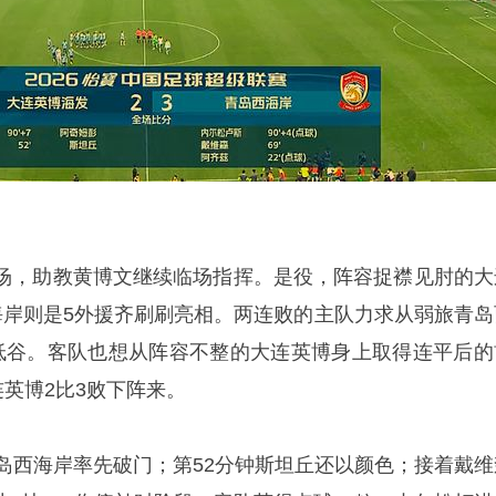
场，助教
黄博文
继续临场指挥。是役，阵容捉襟见肘的大
海岸则是5外援齐刷刷亮相。两连败的主队力求从弱旅青岛
低谷。客队也想从阵容不整的大连英博身上取得连平后的
连英博2比3败下阵来。
青岛西海岸率先破门；第52分钟斯坦丘还以颜色；接着戴维