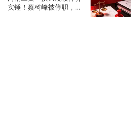
实锤！蔡树峰被停职，数
万考生等到公道
次元君情感
火箭小将难拿全额顶薪！
名记曝5年2亿或是合适选
择 能否提前续约
惊奇侃球
美国专家哀悼：我们疯抢
格陵兰稀土，竟然被一
把"中国锁"卡死
乌克兰小静
美国做梦也想不到，大陆
突然宣布重磅决定，定调
统一，赖清德傻眼