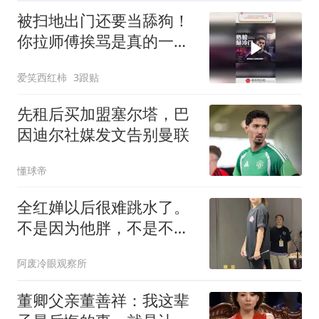
被扫地出门还要当舔狗！
你拉师傅挨骂是真的一点
都不冤！
爱笑西红柿
3跟贴
先租后买加盟塞尔塔，巴
因迪尔社媒发文告别曼联
懂球帝
全红婵以后很难跳水了。
不是因为他胖，不是不想
跳，而是她太痛了
阿废冷眼观察所
董卿父亲董善祥：我这辈