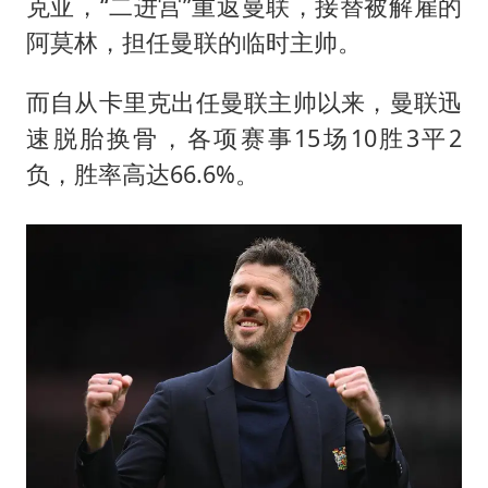
克亚，“二进宫”重返曼联，接替被解雇的
阿莫林，担任曼联的临时主帅。
而自从卡里克出任曼联主帅以来，曼联迅
速脱胎换骨，各项赛事15场10胜3平2
负，胜率高达66.6%。