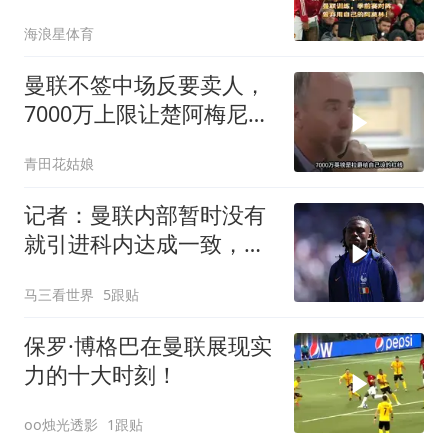
用自己的阿莫林！
海浪星体育
曼联不签中场反要卖人，
7000万上限让楚阿梅尼加
盟无望
青田花姑娘
记者：曼联内部暂时没有
就引进科内达成一致，取
决于威尔考克斯
马三看世界
5跟贴
保罗·博格巴在曼联展现实
力的十大时刻！
oo烛光透影
1跟贴