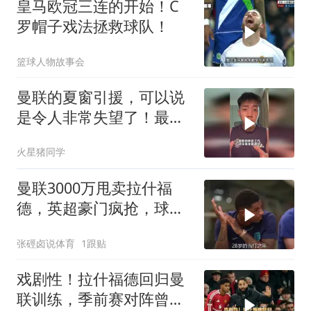
皇马欧冠三连的开始！C
罗帽子戏法拯救球队！
篮球人物故事会
曼联的夏窗引援，可以说
是令人非常失望了！最失
望的是，引援好像已经结
火星猪同学
束了？
曼联3000万甩卖拉什福
德，英超豪门疯抢，球迷
彻底炸锅
张硜卤说体育
1跟贴
戏剧性！拉什福德回归曼
联训练，季前赛对阵曾弃