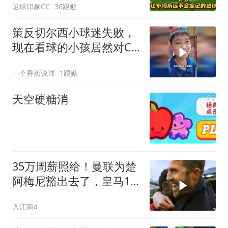
足球印象CC
36跟贴
策反切尔西小球迷失败，
现在看球的小孩居然对C
罗梅西无感了！
一个香蕉说球
1跟贴
天空硬糖消
35万周薪照给！曼联为楚
阿梅尼豁出去了，皇马1
亿欧吓不退红魔
入江南a