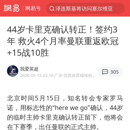
网易号
泽连斯基将访问塞尔维亚
“电影+”如何激发千亿级消费新活力？
44岁卡里克确认转正！签约3
台风白海豚已进入24小时警戒线
年 救火4个月率曼联重返欧冠
泉州市委书记张毅恭被查
+15战10胜
秘鲁和墨西哥宣布恢复外交关系
沙特土耳其巴基斯坦签署共同防务协议
我爱英超
305
中医教你一招提升气血
2026-05-15 22:10
·广东
·优质体育领域创作者
台风白海豚或吞并鲸鱼 登陆地点更新
全球首个长时储能一体化产业园量产
北京时间5月15日，知名转会专家
罗马
诺
，用标志性的“here we go”确认，44岁
四川宜宾市高县4.9级地震致1人死亡
的临时主帅卡里克确认转正留下，他将会
老中医：立秋后养心是关键
在下赛季，出任曼联的正式主帅。