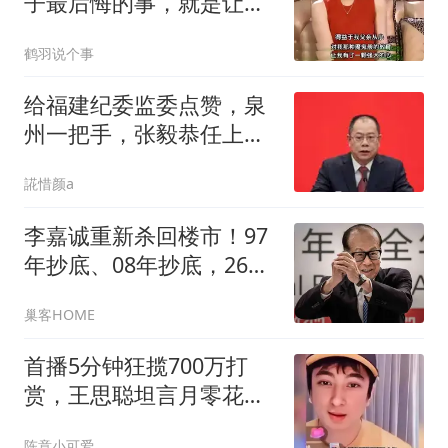
子最后悔的事，就是让宝
贝女儿嫁给密春雷
鹤羽说个事
给福建纪委监委点赞，泉
州一把手，张毅恭任上落
马
誮惜颜a
李嘉诚重新杀回楼市！97
年抄底、08年抄底，26年
又出手，信号很明显
巢客HOME
首播5分钟狂揽700万打
赏，王思聪坦言月零花钱
数亿劝网友理性停刷
陈意小可爱