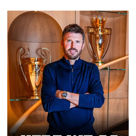
胡彦斌获《歌手2026》歌王
名创优品回应女子吐槽内裤质量差
飞机票免费退改真的来了
秋天的第一杯奶茶到底有多火
2名小孩玩手机低头幅度近乎折叠
38岁演员求职万岁山NPC成功
国防部：中国军队坚决反制任何闹海挑衅图谋
夯实基础开新局