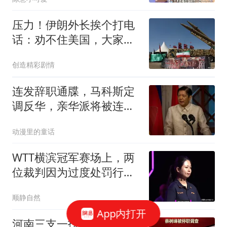
压力！伊朗外长挨个打电
话：劝不住美国，大家能
源设施一起完蛋
创造精彩剧情
连发辞职通牒，马科斯定
调反华，亲华派将被连根
拔起？莎拉明牌了
动漫里的童话
WTT横滨冠军赛场上，两
位裁判因为过度处罚行为
饱受争议
顺静自然
App内打开
河南三支一扶大规模作弊