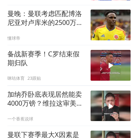
曼晚：曼联考虑匹配博洛
尼亚对卢库米的2500万欧
元转会要价
懂球帝
备战新赛季！C罗结束假
期归队
咪咕体育
23跟贴
加纳乔卧底表现居然能卖
4000万镑？维拉这审美专
挑曼联毒瘤！
一个香蕉说球
曼联下赛季最大X因素是