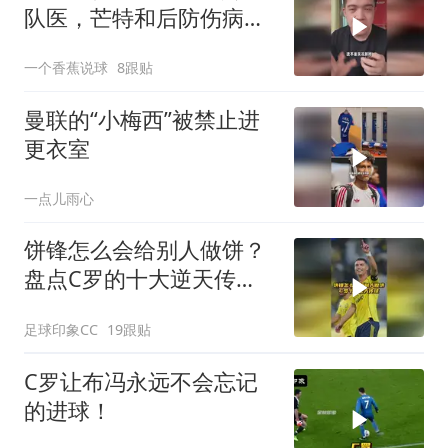
队医，芒特和后防伤病能
控制我们直接起飞
一个香蕉说球
8跟贴
曼联的“小梅西”被禁止进
更衣室
一点儿雨心
饼锋怎么会给别人做饼？
盘点C罗的十大逆天传
球！
足球印象CC
19跟贴
C罗让布冯永远不会忘记
的进球！