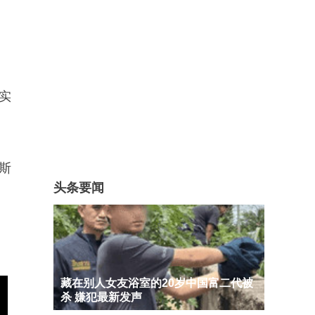
实
斯
头条要闻
藏在别人女友浴室的20岁中国富二代被
杀 嫌犯最新发声