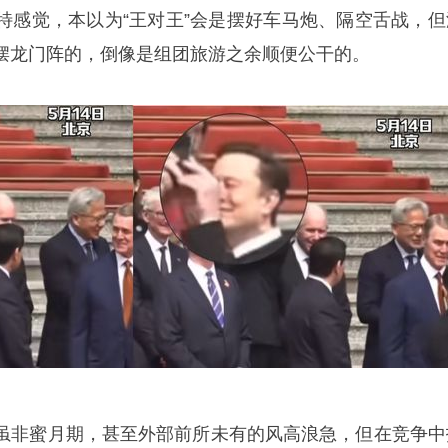
特感觉，本以为“王对王”会是摆好车马炮、隔空舌战，但
摆龙门阵的，倒像是组团旅游之余顺便公干的。
虽非蜜月期，甚至外部前所未有的风高浪急，但在竞争中