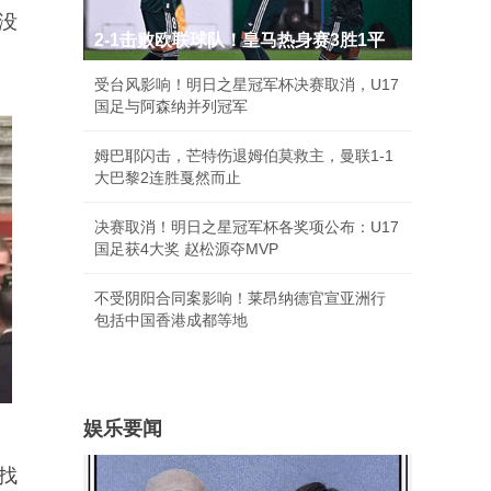
没
2-1击败欧联球队！皇马热身赛3胜1平
受台风影响！明日之星冠军杯决赛取消，U17
国足与阿森纳并列冠军
姆巴耶闪击，芒特伤退姆伯莫救主，曼联1-1
大巴黎2连胜戛然而止
决赛取消！明日之星冠军杯各奖项公布：U17
国足获4大奖 赵松源夺MVP
不受阴阳合同案影响！莱昂纳德官宣亚洲行
包括中国香港成都等地
娱乐要闻
找