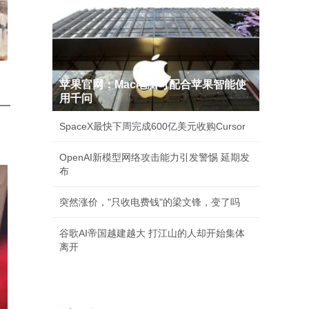
苹果官网：Mac电脑可配合苹果智能使
用千问
一
SpaceX最快下周完成600亿美元收购Cursor
OpenAI新模型网络攻击能力引发警惕 延期发
布
突然涨价，"只收电费钱"的梁文锋，变了吗
谷歌AI帝国越建越大 打江山的人却开始集体
离开