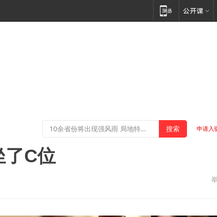
申请入
坐了C位