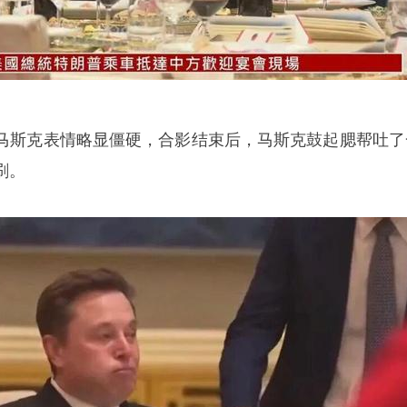
马斯克表情略显僵硬，合影结束后，马斯克鼓起腮帮吐了
刷。