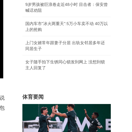
9岁男孩被巨浪卷走近48小时 目击者：保安曾
喊话劝阻
国内车市"冰火两重天":5万小车卖不动 40万以
上的抢购
上门女婿常年跟妻子分居 出轨女邻居多年还
同居生子
女子随手拍下生锈同心锁发到网上 没想到锁
主人回复了
体育要闻
说
包