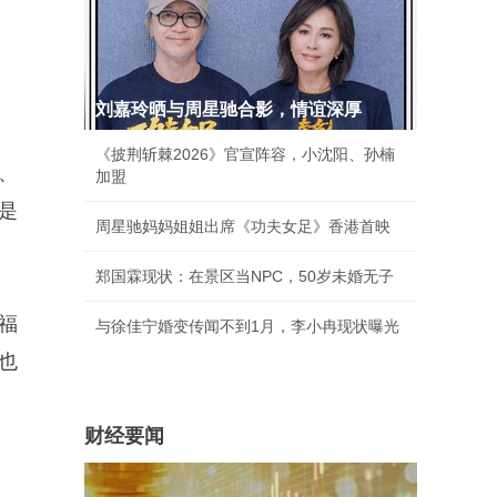
刘嘉玲晒与周星驰合影，情谊深厚
《披荆斩棘2026》官宣阵容，小沈阳、孙楠
、
加盟
是
周星驰妈妈姐姐出席《功夫女足》香港首映
郑国霖现状：在景区当NPC，50岁未婚无子
福
与徐佳宁婚变传闻不到1月，李小冉现状曝光
也
财经要闻