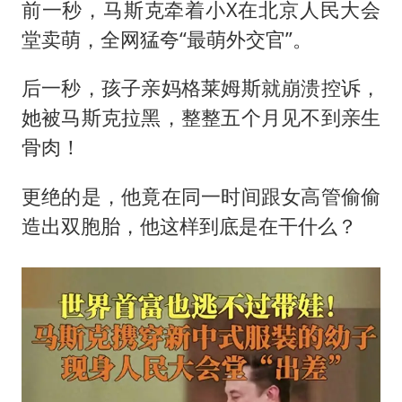
中方公布5项对美反制措施
前一秒，马斯克牵着小X在北京人民大会
男子出狱前8天被改判死缓
堂卖萌，全网猛夸“最萌外交官”。
13岁少年白天写作业晚上夜市炒粉
后一秒，孩子亲妈
格莱姆斯
就崩溃控诉，
四预警齐发！双台风影响多个海域
她被马斯克拉黑，整整五个月见不到亲生
华为新款折叠屏电脑24999元起
骨肉！
坚持党全面领导和党中央集中统一领导
更绝的是，他竟在同一时间跟女高管偷偷
造出双胞胎，他这样到底是在干什么？