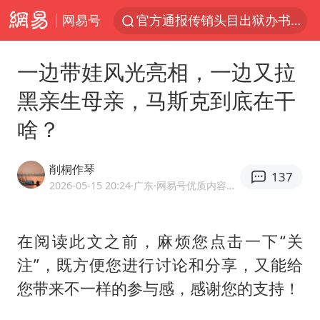
网易号
官方通报传销头目出狱办书院
普京宣布多项人事调整
一边带娃风光亮相，一边又拉
台风白海豚可能在浙江登陆
黑亲生母亲，马斯克到底在干
美股收盘：道指再创历史新高
啥？
人贩子“梅姨”真实姓名曝光
强台风白海豚逐渐向我国靠近
削桐作琴
137
被一条街帮助的“煎饼叔叔”去世
2026-05-15 20:24
·广东
·网易号优质内容创作者
为鼓励女儿 41岁妈妈考上985研究生
“老头乐”悬挂“蒙H好几个8”上路
在阅读此文之前，麻烦您点击一下“关
注”，既方便您进行讨论和分享，又能给
被错换37年女子起诉医院：本不需辍学
您带来不一样的参与感，感谢您的支持！
河南：领导干部要带头休假