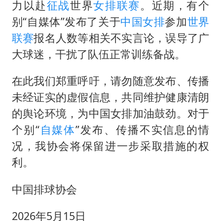
泰国初中生饮弹自尽前开了26枪
力以赴
征战
世界
女排联赛
。近期，有个
央视新主播李秋莹孙亚鹏亮相
别“自媒体”发布了关于
中国女排
参加
世界
联赛
报名人数等相关不实言论，误导了广
夏日经济乘“热”而上 消费市场向“新”而行
大球迷，干扰了队伍正常训练备战。
36岁男演员成景区NPC后人气爆棚
宇树王兴兴被问了360多个问题
在此我们郑重呼吁，请勿随意发布、传播
全民健身事业高质量发展
未经证实的虚假信息，共同维护健康清朗
的舆论环境，为中国女排加油鼓劲。对于
唐田赛前发布会上引用《孙子兵法》
个别“
自媒体
”发布、传播不实信息的情
乐享全民健身 共筑健康中国
况，我协会将保留进一步采取措施的权
利。
中国排球协会
2026年5月15日