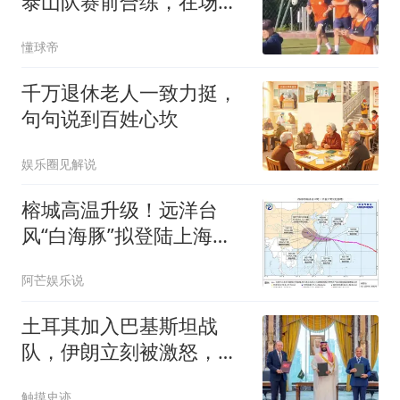
泰山队赛前合练，在场边
进行慢跑恢复
懂球帝
千万退休老人一致力挺，
句句说到百姓心坎
娱乐圈见解说
榕城高温升级！远洋台
风“白海豚”拟登陆上海至
福清沿海
阿芒娱乐说
土耳其加入巴基斯坦战
队，伊朗立刻被激怒，有
个后果德黑兰不敢想
触摸史迹