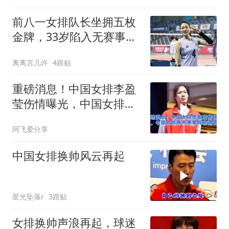
前八一女排队长坐拥五枚
金牌，33岁陷入无赛事可
战，如今转当网红
离离言几许
4跟贴
重磅消息！中国女排李盈
莹伤情曝光，中国女排两
大赛事阵容遭调整
阿飞爱分享
中国女排换帅风云再起
星光坠落r
3跟贴
女排换帅声浪再起，球迷