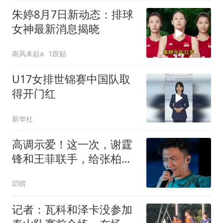
朱婷8月7日新动态：排球
女神最新消息揭晓
南风未起a
1跟贴
U17女排世锦赛中国队取
得开门红
新华社
高调示爱！这一次，谢霆
锋和王菲联手，给张柏芝
上了一课
叨唠
记者：瓦科和泽卡没参加