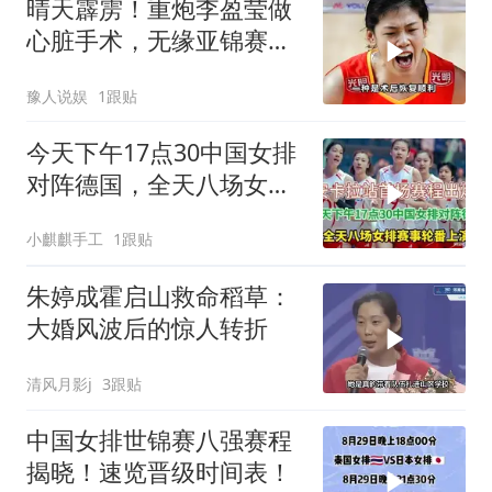
晴天霹雳！重炮李盈莹做
心脏手术，无缘亚锦赛，
球迷：或从此退役
豫人说娱
1跟贴
今天下午17点30中国女排
对阵德国，全天八场女排
赛事轮番上演
小麒麒手工
1跟贴
朱婷成霍启山救命稻草：
大婚风波后的惊人转折
清风月影j
3跟贴
中国女排世锦赛八强赛程
揭晓！速览晋级时间表！