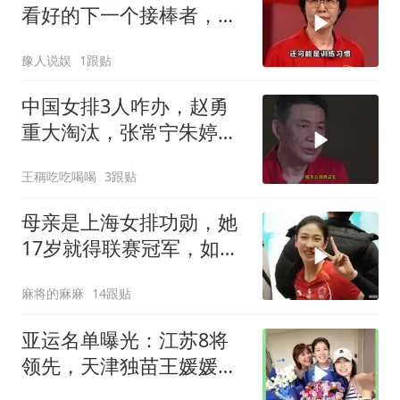
看好的下一个接棒者，反
而不是郎平
豫人说娱
1跟贴
中国女排3人咋办，赵勇
重大淘汰，张常宁朱婷咋
办！
王稱吃吃喝喝
3跟贴
母亲是上海女排功勋，她
17岁就得联赛冠军，如今
在国家队潜力无限
麻将的麻麻
14跟贴
亚运名单曝光：江苏8将
领先，天津独苗王媛媛独
当一面