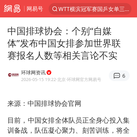
网易号
WTT横滨冠军赛国乒女单三将晋级四强
光影经济撬动暑期消费新蓝海
中国排球协会：个别“自媒
白海豚将正面袭击贯穿浙江
体”发布中国女排参加世界联
杭州全市有序停课
赛报名人数等相关言论不实
黄金牛市回来了吗
酒店花洒现排泄物住客索赔遭拒
环球网资讯
6
情侣在平潭拍日出时坠崖致一死一伤
2026-05-15 19:22
·北京
·环球网官方网易号
新疆优化调整景区内自驾服务费
购飞机票7分钟后退票被扣2022元
来源：中国排球协会官网
郑丽文：台湾从来没有“独立”过
目前，中国女排全体队员正全身心投入集
检测列车撞人致11死2伤 涉事单位被罚
训备战，队伍凝心聚力、刻苦训练，将全