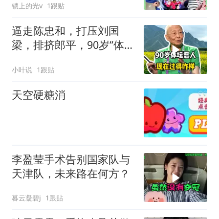
锁上的光v
1跟贴
逼走陈忠和，打压刘国
梁，排挤郎平，90岁“体坛
恶人”现在过得咋样
小叶说
1跟贴
天空硬糖消
李盈莹手术告别国家队与
天津队，未来路在何方？
暮云凝碧j
1跟贴