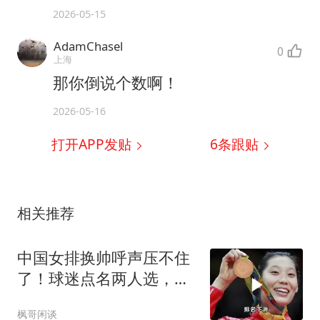
2026-05-15
AdamChasel
0
上海
那你倒说个数啊！
2026-05-16
打开APP发贴
6
条跟贴
相关推荐
中国女排换帅呼声压不住
了！球迷点名两人选，朱
婷已考教练证布局
枫哥闲谈