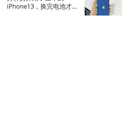
iPhone13，换完电池才明
白：根本不用买新款！
小蜜情感说
8月9日+WTT横滨冠军赛
半决赛：王艺迪VS张本美
和，陈幸同VS蒯曼，张本
开成运动会
智和VS松岛辉空，央视直
播
韩庚出席厉旭大婚，SJ成
员十三人终迎大同框
情感大头说说
6分关键战告捷！山东泰
山B队客场3‑1力克海港B
队，李钧鹏头球、路俊伟