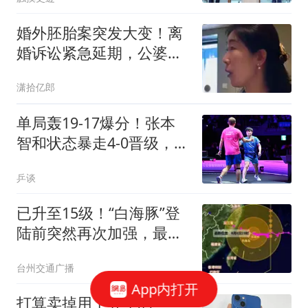
婚外胚胎案突发大变！离
婚诉讼紧急延期，公婆悔
不当初，网友怒斥太贪
潇拾亿郎
心，朱女士苦笑回应
单局轰19-17爆分！张本
智和状态暴走4-0晋级，半
决赛约战松岛辉空
乒谈
已升至15级！“白海豚”登
陆前突然再次加强，最新
路径更新！台州多地封
台州交通广播
道、封桥！非必要不出
App内打开
门！不去海边！
打算卖掉用了五年的