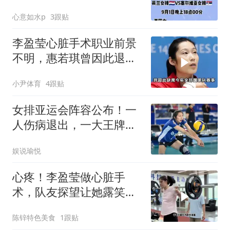
心意如水p
3跟贴
李盈莹心脏手术职业前景
不明，惠若琪曾因此退
役，女排需朱婷回归
小尹体育
4跟贴
女排亚运会阵容公布！一
人伤病退出，一大王牌归
队，郎平能安心了
娱说瑜悦
心疼！李盈莹做心脏手
术，队友探望让她露笑
容，对比朱婷令人扎心
陈锌特色美食
1跟贴