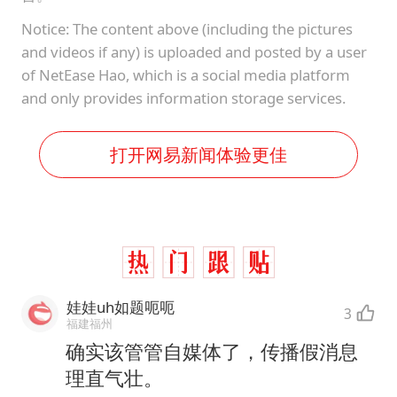
Notice: The content above (including the pictures
and videos if any) is uploaded and posted by a user
of NetEase Hao, which is a social media platform
and only provides information storage services.
打开网易新闻体验更佳
娃娃uh如题呃呃
3
福建福州
确实该管管自媒体了，传播假消息
理直气壮。