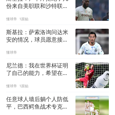
份来自美职联和沙特联赛
的报价
懂球帝
1跟贴
斯基拉：萨索洛询问达米
安的情况，球员愿意接受
一年合同
懂球帝
尼兰德：我在世界杯证明
了自己的能力，希望在莱
比锡多上场
懂球帝
1跟贴
任意球人墙后躺个人防低
平，巴西鳄鱼战术专克小
罗