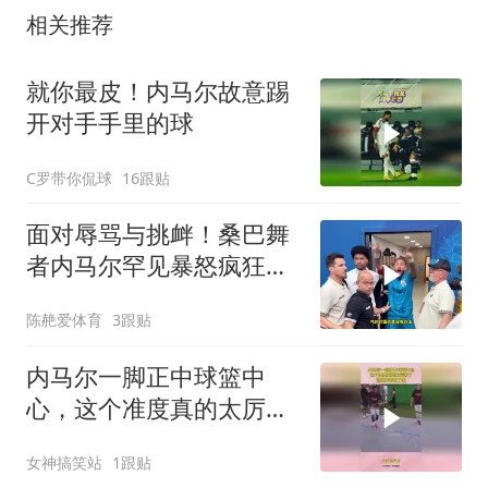
相关推荐
就你最皮！内马尔故意踢
开对手手里的球
C罗带你侃球
16跟贴
面对辱骂与挑衅！桑巴舞
者内马尔罕见暴怒疯狂怒
吼回击并跳舞庆祝
陈赩爱体育
3跟贴
内马尔一脚正中球篮中
心，这个准度真的太厉害
了，这操作看傻了吧
女神搞笑站
1跟贴