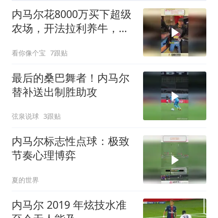
内马尔花8000万买下超级
农场，开法拉利养牛，巨
星生活太离谱
看你像个宝
7跟贴
最后的桑巴舞者！内马尔
替补送出制胜助攻
弦泉说球
3跟贴
内马尔标志性点球：极致
节奏心理博弈
夏的世界
内马尔 2019 年炫技水准