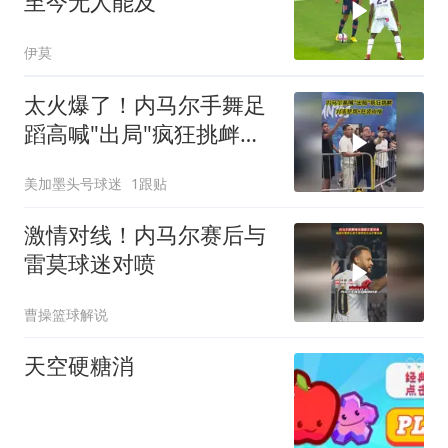
至今无人能及
伊莫
太火爆了！内马尔手舞足
蹈高喊"出局"疯狂挑衅，
对手怒骂+狂竖中指
美加墨头号球迷
1跟贴
激情对线！内马尔赛后与
雷莫球迷对喷
曹操篮球解说
天空硬糖消