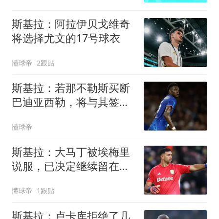
斯基拉：阿拉伊贝戈维奇
将选择尤文的17号球衣
懂球帝
2跟贴
斯基拉：若那不勒斯买断
巴迪亚西勒，将与其签约
至2031年
懂球帝
斯基拉：大马丁被埃梅里
说服，已决定继续留在维
拉
懂球帝
1跟贴
斯基拉：卢卡库拒绝了几