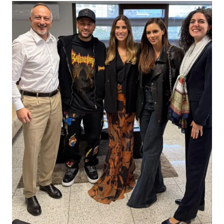
80后女柜员逆袭成4200亿银行副行长
余承东口误将24999元电脑报成2499
小伙靠AI减肥 45天瘦40斤进了ICU
总书记关心百姓身边这些民生大事