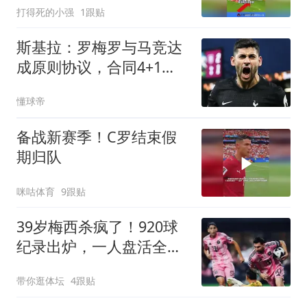
打得死的小强
1跟贴
斯基拉：罗梅罗与马竞达
成原则协议，合同4+1
年，年薪600万欧
懂球帝
备战新赛季！C罗结束假
期归队
咪咕体育
9跟贴
39岁梅西杀疯了！920球
纪录出炉，一人盘活全队
世界杯刚结束，梅西假期
带你逛体坛
4跟贴
还没休够，就急匆匆赶回
俱乐部报到了