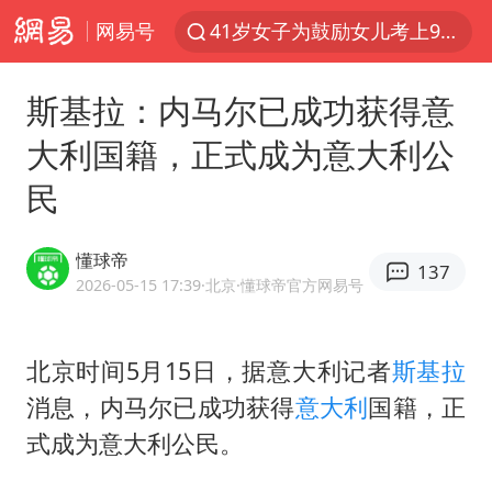
网易号
41岁女子为鼓励女儿考上985研究生
24小时不关空调 电费反而更低？
斯基拉：内马尔已成功获得意
美国退回1000亿美元关税
大利国籍，正式成为意大利公
“事业单位招聘不是人情买卖”
民
河南试行周五下午弹性离岗
李亚鹏向地铁吐血女孩捐99999元
懂球帝
137
新华社权威快报|我国编制完成新版全月地质图
2026-05-15 17:39
·北京
·懂球帝官方网易号
山东财大教授刘海明逝世 终年38岁
“银行午休1.5小时”留个窗口行不行
北京时间5月15日，据
意大利
记者
斯基拉
消息，内马尔已成功获得
意大利
国籍，正
要给全体职工“应休尽休”的底气
式成为意大利公民。
如何把百年大党建设得更加坚强有力