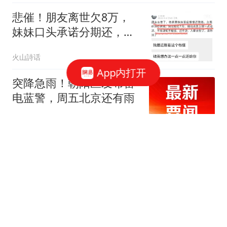
悲催！朋友离世欠8万，
妹妹口头承诺分期还，一
江苏网友发帖深表忧虑，
火山詩话
引发热议
App内打开
突降急雨！朝阳区发布雷
电蓝警，周五北京还有雨
新京报
我婆婆长得好看，在北京
打工被领导看上，现在领
导成了我公公
大熊欢乐坊
董路和孙继海，终于撕破