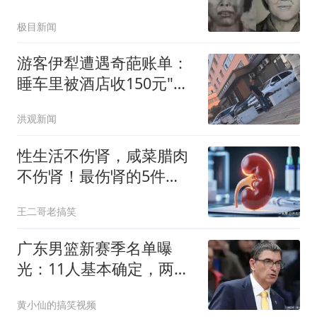
极目新闻
游客伊犁遭遇奇葩账单：
睡车里被酒店收150元"住
宿费"
洪观新闻
性生活不伤肾，咸菜腊肉
不伤肾！最伤肾的5件
事，90%的人天天在做
王二哥老搞笑
广东男篮新赛季名单曝
光：11人基本确定，两人
死磕最后关键席位！
黄小仙的搞笑视频