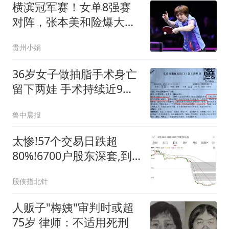
横滨冠军赛！女单8强赛
对阵，张本美和险爆大
冷，王艺迪大战伊藤
贵州小娟
36岁女子做抽脂手术身亡
留下两娃 手术持续近9个
小时
鲁中晨报
太惨!57个交易日跌超
80%!6700户股东深套,到
底谁在不计成本砸盘？
股侠指北针
人贩子"梅姨"审判时或超
75岁 律师：不适用死刑