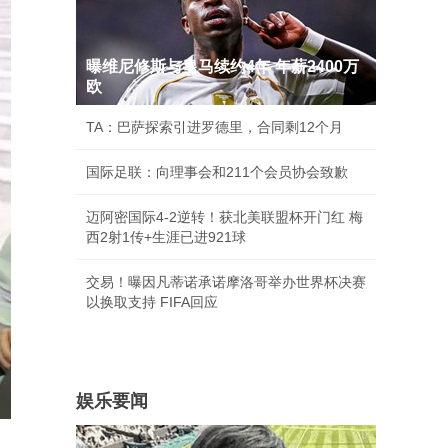
曝维尼修斯与皇马续约4年 年薪2400万
欧
TA：巴萨探索引进罗德里，合同剩12个月
国际足联：向理事会和211个会员协会致歉
迈阿密国际4-2逆转！获北美联盟杯开门红 梅
西2射1传+生涯已进921球
交易！曝因凡蒂诺承诺摩洛哥举办世界杯决赛
以换取支持 FIFA回应
娱乐要闻