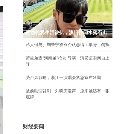
周杰伦私生活被扒，澳门传闻水落石出
艺人何与、刘些宁双双否认恋情：单身，勿扰
荷兰弟遭“河南弟”抢功 导演，演员证实亲自上
阵
受台风影响，浙江一演唱会紧急宣布延期
被前助理背刺，刘晓庆发声，原来她还有一张
底牌
财经要闻