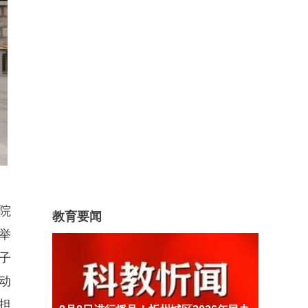
院
教育要闻
举
子
动
担