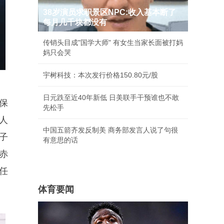
38岁演员求职景区NPC:收入基本断了
每月几千块都没有
传销头目成"国学大师" 有女生当家长面被打妈
妈只会哭
宇树科技：本次发行价格150.80元/股
日元跌至近40年新低 日美联手干预谁也不敢
保
先松手
人
中国五箭齐发反制美 商务部发言人说了句很
子
有意思的话
赤
任
体育要闻