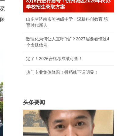
8月8日进行摇号！忻州城区2026年民办
学校招生录取方案
深
保
山东省济南实验初级中学：深耕科创教育 培
育时代新人
数理化为何让人直呼“难”？2027届要看懂这4
个命题信号
定了！2026合格考成绩可查！
热门专业集体降温！投档线下调明显！
头条要闻