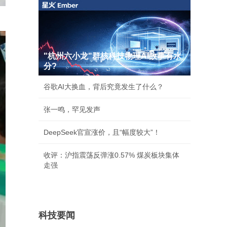
"杭州六小龙"群核科技物理AI故事有水
分?
谷歌AI大换血，背后究竟发生了什么？
张一鸣，罕见发声
DeepSeek官宣涨价，且“幅度较大”！
收评：沪指震荡反弹涨0.57% 煤炭板块集体
走强
科技要闻