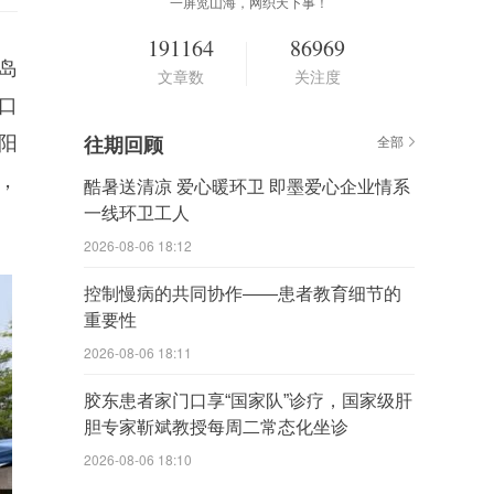
一屏览山海，网织天下事！
191164
86969
岛
文章数
关注度
口
阳
往期回顾
全部
，
酷暑送清凉 爱心暖环卫 即墨爱心企业情系
一线环卫工人
2026-08-06 18:12
控制慢病的共同协作——患者教育细节的
重要性
2026-08-06 18:11
胶东患者家门口享“国家队”诊疗，国家级肝
胆专家靳斌教授每周二常态化坐诊
2026-08-06 18:10