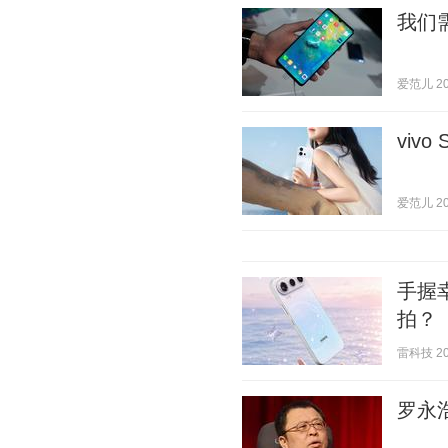
我们
爱范儿 202
viv
爱范儿 202
手握
拍？
雷科技 202
罗永浩