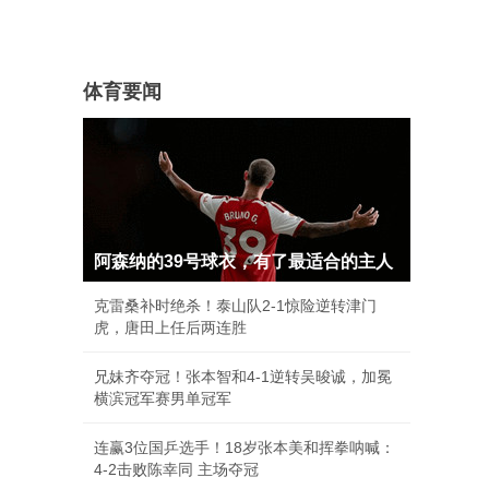
体育要闻
阿森纳的39号球衣，有了最适合的主人
克雷桑补时绝杀！泰山队2-1惊险逆转津门
虎，唐田上任后两连胜
兄妹齐夺冠！张本智和4-1逆转吴晙诚，加冕
横滨冠军赛男单冠军
连赢3位国乒选手！18岁张本美和挥拳呐喊：
4-2击败陈幸同 主场夺冠