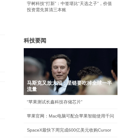
宇树科技“打新”：中签堪比“天选之子”，价值
投资需先算清三本账
科技要闻
马斯克又放大招：星链要吃掉全球一半
流量
“苹果测试长鑫科技存储芯片”
苹果官网：Mac电脑可配合苹果智能使用千问
SpaceX最快下周完成600亿美元收购Cursor