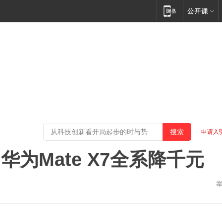
申请入
华为Mate X7全系降千元