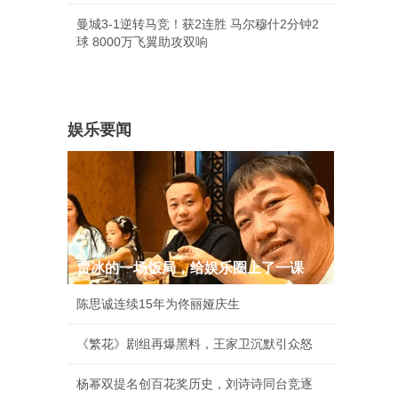
曼城3-1逆转马竞！获2连胜 马尔穆什2分钟2
球 8000万飞翼助攻双响
娱乐要闻
贾冰的一场饭局，给娱乐圈上了一课
陈思诚连续15年为佟丽娅庆生
《繁花》剧组再爆黑料，王家卫沉默引众怒
杨幂双提名创百花奖历史，刘诗诗同台竞逐