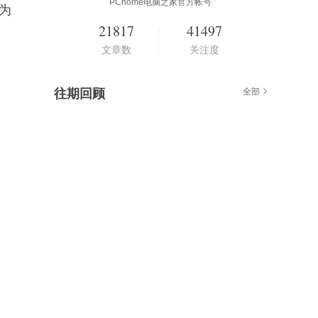
PChome电脑之家官方帐号
为
21817
41497
文章数
关注度
往期回顾
全部