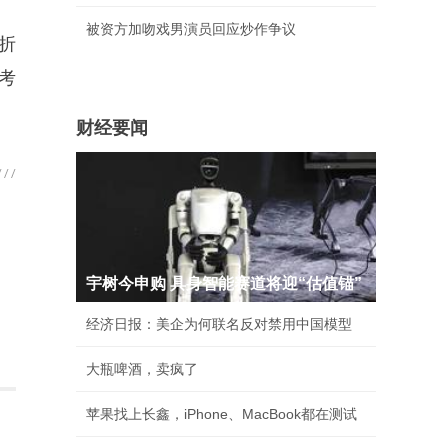
被资方加吻戏男演员回应炒作争议
代折
考
财经要闻
宇树今申购 具身智能赛道将迎“估值锚”
经济日报：美企为何联名反对禁用中国模型
大瓶啤酒，卖疯了
苹果找上长鑫，iPhone、MacBook都在测试