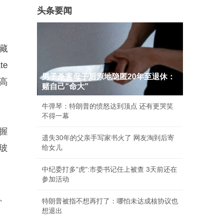
头条要闻
典藏
e
男子杀害母子后原地隐匿20年至退休：
高
赌自己"命大"
牛弹琴：特朗普的愤怒达到顶点 还有更哭笑
不得一幕
手握
遗失30年的父亲手写家书火了 网友淘到后寄
玻
给女儿
中纪委打多"虎":市委书记任上被查 3天前还在
参加活动
、
特朗普被指不想再打了：哪怕未达成核协议也
想退出