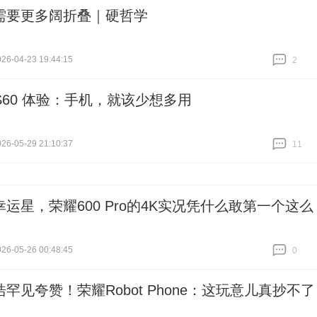
需要更多阔折叠｜硬哲学
6-04-23 19:44:15
2
跟贴
2
o S60 体验：手机，就该少想多用
6-05-29 21:10:37
11
跟贴
11
幸运星，荣耀600 Pro的4K实况凭什么敢第一个这么
6-05-26 00:48:45
0
跟贴
0
罕见夸赞！荣耀Robot Phone：这玩意儿真抄不了