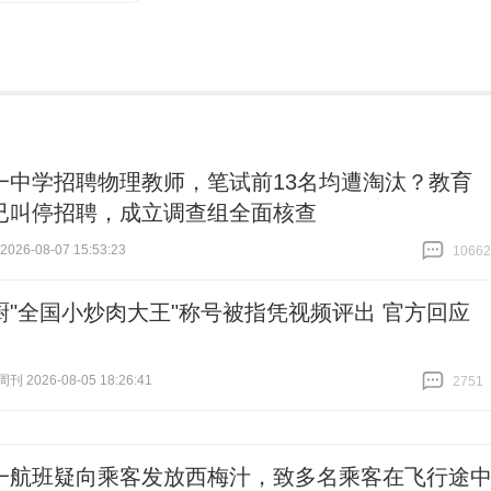
一中学招聘物理教师，笔试前13名均遭淘汰？教育
已叫停招聘，成立调查组全面核查
26-08-07 15:53:23
10662
跟贴
10662
厨"全国小炒肉大王"称号被指凭视频评出 官方回应
 2026-08-05 18:26:41
2751
跟贴
2751
一航班疑向乘客发放西梅汁，致多名乘客在飞行途