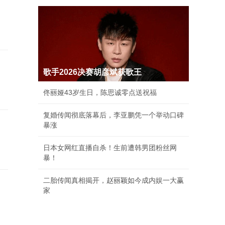
歌手2026决赛胡彦斌获歌王
佟丽娅43岁生日，陈思诚零点送祝福
复婚传闻彻底落幕后，李亚鹏凭一个举动口碑
暴涨
日本女网红直播自杀！生前遭韩男团粉丝网
暴！
二胎传闻真相揭开，赵丽颖如今成内娱一大赢
家