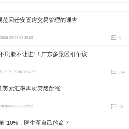
跟贴
965
规范回迁安置房交易管理的通告
26-08-08 09:26:03
5
跟贴
5
“不刷脸不让进”！广东多景区引争议
026-08-08 09:42:52
166
跟贴
166
兑美元汇率再次突然跳涨
26-08-07 22:29:52
45
跟贴
45
人量”10%，医生革自己的命？