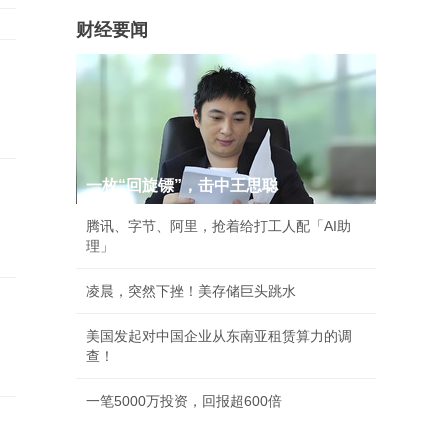
财经要闻
一枚“回旋镖”，击中王思聪
腾讯、字节、阿里，抢着给打工人配「AI助
理」
凌晨，突然下挫！美存储巨头跳水
美国发起对中国企业从东南亚租赁算力的调
查！
一笔5000万投资，回报超600倍