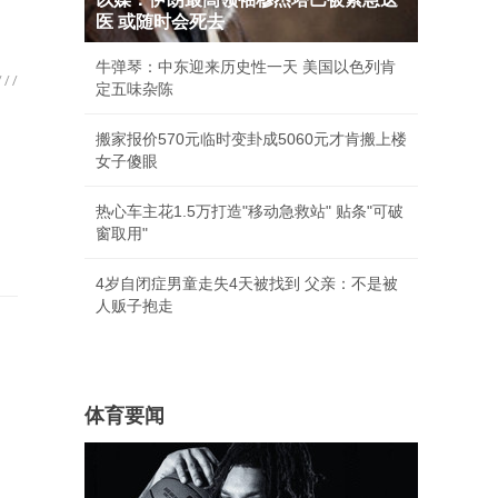
医 或随时会死去
牛弹琴：中东迎来历史性一天 美国以色列肯
定五味杂陈
搬家报价570元临时变卦成5060元才肯搬上楼
女子傻眼
热心车主花1.5万打造"移动急救站" 贴条"可破
窗取用"
4岁自闭症男童走失4天被找到 父亲：不是被
人贩子抱走
体育要闻