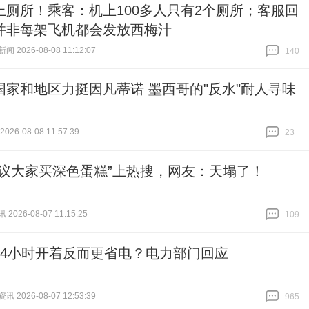
上厕所！乘客：机上100多人只有2个厕所；客服回
并非每架飞机都会发放西梅汁
 2026-08-08 11:12:07
140
跟贴
140
国家和地区力挺因凡蒂诺 墨西哥的"反水"耐人寻味
26-08-08 11:57:39
23
跟贴
23
建议大家买深色蛋糕”上热搜，网友：天塌了！
026-08-07 11:15:25
109
跟贴
109
24小时开着反而更省电？电力部门回应
 2026-08-07 12:53:39
965