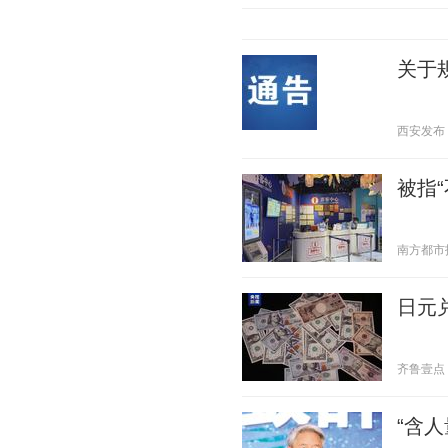
关于
西安发布 20
被指
南方都市报 2
日元
齐鲁壹点 20
“含