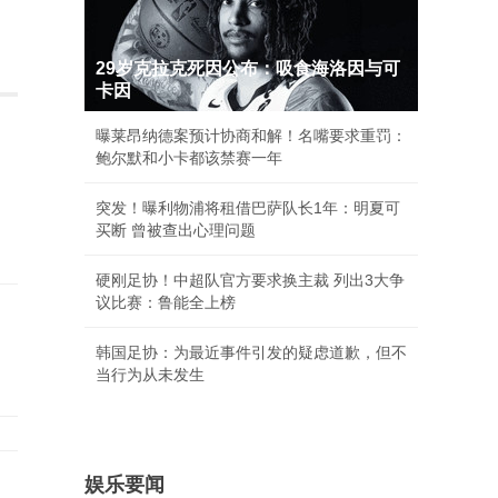
29岁克拉克死因公布：吸食海洛因与可
卡因
曝莱昂纳德案预计协商和解！名嘴要求重罚：
鲍尔默和小卡都该禁赛一年
突发！曝利物浦将租借巴萨队长1年：明夏可
买断 曾被查出心理问题
硬刚足协！中超队官方要求换主裁 列出3大争
议比赛：鲁能全上榜
韩国足协：为最近事件引发的疑虑道歉，但不
当行为从未发生
中
娱乐要闻