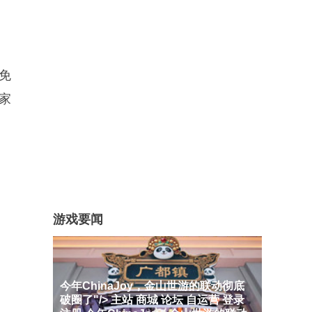
出免
家
游戏要闻
今年ChinaJoy，金山世游的联动彻底
破圈了"/> 主站 商城 论坛 自运营 登录