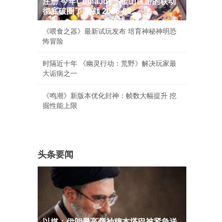
注册 今年ChinaJoy，金山世游的联动
彻底破圈了 廉颇 2026-08...
《喂食之器》最新试玩发布 培育神秘神明恐
怖冒险
时隔近十年 《幽灵行动：荒野》解决玩家最
大诟病之一
《鸣潮》新版本优化封神：帧数大幅提升 挖
掘性能上限
头条要闻
以媒：伊朗最高领袖穆杰塔巴被紧急送