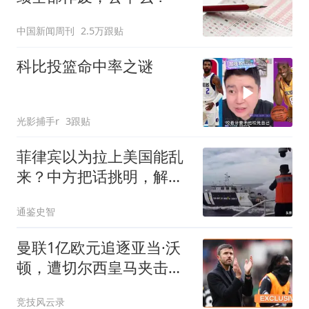
中国新闻周刊
2.5万跟贴
科比投篮命中率之谜
光影捕手r
3跟贴
菲律宾以为拉上美国能乱
来？中方把话挑明，解放
军震慑的就是他们
通鉴史智
曼联1亿欧元追逐亚当·沃
顿，遭切尔西皇马夹击恐
难如愿？
竞技风云录