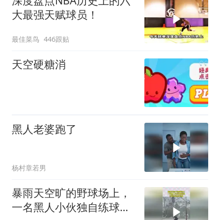
深度盘点NBA历史上的六
大最强天赋球员！
最佳菜鸟
446跟贴
天空硬糖消
黑人老婆跑了
杨村章若男
暴雨天空旷的野球场上，
一名黑人小伙独自练球，