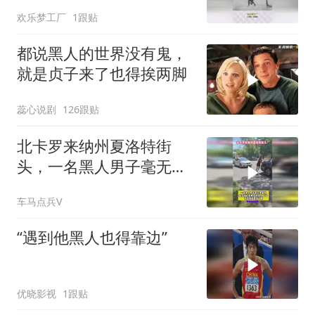
对篮球是真的热爱
欢乐梦工厂
1跟贴
都说黑人的世界没有鬼，
就是贞子来了也得挨两脚
蕊心说剧
126跟贴
北卡罗来纳州夏洛特街
头，一名黑人男子毫无理
由的袭击了白人女子
车马点兵V
“遇到他黑人也得靠边”
优晓影视
1跟贴