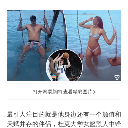
《龙餐馆》 冲奖
蒯曼挺进WTT横滨冠军赛女单四强
以军士兵把枪口对准中国记者
笔试第一被劝弃考涉事副校长被撤职
白海豚5次眼壁置换
构建更高水平的全民健身公共服务体系
打开网易新闻 查看精彩图片
最引人注目的就是他身边还有一个颜值和
天赋并存的伴侣，杜克大学女篮黑人中锋