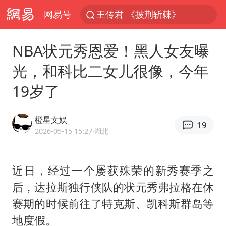
网易号
王传君 《披荆斩棘》
上海：5号线16号线浦江线全线停运
NBA状元秀恩爱！黑人女友曝
白海豚预计将在浙江苍南到三门一带登陆
光，和科比二女儿很像，今年
今日15时起福州地铁高架区段停运
19岁了
国足U17与阿森纳决赛取消 并列冠军
王艺迪2-4不敌张本美和止步4强
橙星文娱
19
上门女婿出轨女邻居多年被判重婚罪
2026-05-15 15:27
·湖北
2025年小学教师减少13.19万
王艺迪无缘横滨赛决赛
近日，经过一个屡获殊荣的新秀赛季之
后，
达拉斯
独行侠队的状元秀弗拉格在休
泰国：高度重视中国游客旅游体验
赛期的时候前往了特克斯、凯科斯群岛等
上海大部迎大暴雨
地度假。