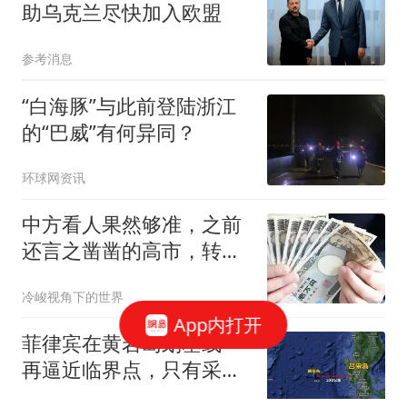
助乌克兰尽快加入欧盟
参考消息
“白海豚”与此前登陆浙江
的“巴威”有何异同？
环球网资讯
中方看人果然够准，之前
还言之凿凿的高市，转头
就官宣一重要决定
冷峻视角下的世界
App内打开
菲律宾在黄岩岛划基线一
再逼近临界点，只有采取
四种办法派人上岛，才能