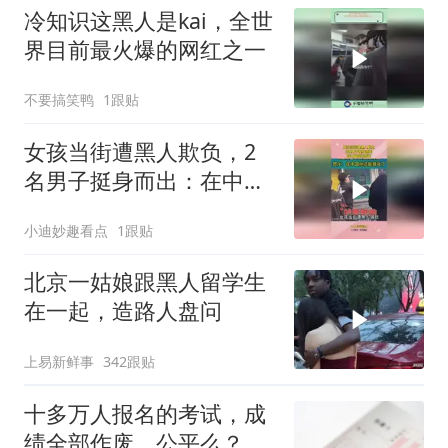
冷知识这黑人是kai，全世
界目前最火爆的网红之一
不要搞笑鸭
1跟贴
女孩当街遭黑人欺负，2
名男子挺身而出：在中国
你还嚣张？
小迪妙趣看点
1跟贴
北京一姑娘跟黑人留学生
在一起，造路人盘问
上易新鲜事
342跟贴
十多万人报名的考试，成
绩全部作废，公平么？