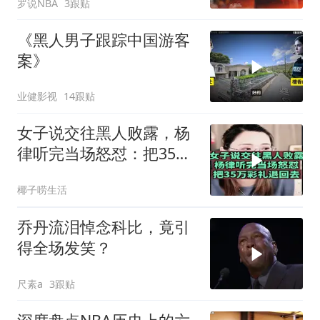
罗说NBA
3跟贴
《黑人男子跟踪中国游客
案》
业健影视
14跟贴
女子说交往黑人败露，杨
律听完当场怒怼：把35万
彩礼退回去！
椰子唠生活
乔丹流泪悼念科比，竟引
得全场发笑？
尺素a
3跟贴