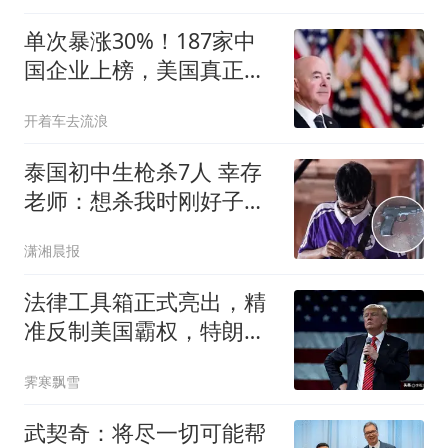
单次暴涨30%！187家中
国企业上榜，美国真正目
的藏不住了
开着车去流浪
泰国初中生枪杀7人 幸存
老师：想杀我时刚好子弹
用完
潇湘晨报
法律工具箱正式亮出，精
准反制美国霸权，特朗普
想谈就得守规矩
霁寒飘雪
武契奇：将尽一切可能帮