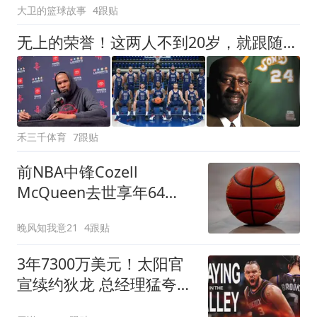
大卫的篮球故事
4跟贴
无上的荣誉！这两人不到20岁，就跟随梦之队奥运夺金，浓眉创造历史
禾三千体育
7跟贴
前NBA中锋Cozell
McQueen去世享年64
岁，曾助北卡州大夺1983
晚风知我意21
4跟贴
年NCAA冠军
3年7300万美元！太阳官
宣续约狄龙 总经理猛夸上
赛季他功不可没