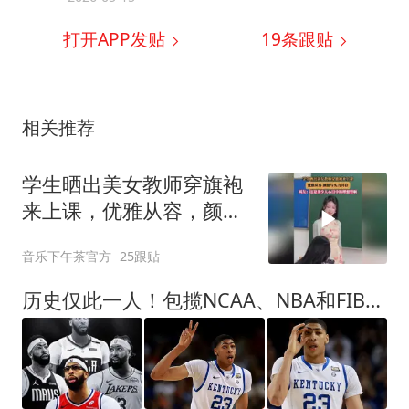
打开APP发贴
19
条跟贴
相关推荐
学生晒出美女教师穿旗袍
来上课，优雅从容，颜值
与实力并存
音乐下午茶官方
25跟贴
历史仅此一人！包揽NCAA、NBA和FIBA冠军大满贯，他是真正的赢家