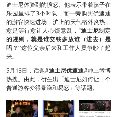
泰国初中生饮弹自尽前开了26枪
迪士尼体验到的愤怒。他表示带着孩子在
“准2万亿”之城点名支持三所大学
乐园里排了3小时队，而一旁购买优速通
店主称换“青海拉面”招牌后生意更好
的游客快速进场，沪上的天气格外炎热，
愈是等待愈让人心烦意乱，“
迪士尼制定
女儿为争财产堵门阻挠父亲出殡
的规则，就是谁交钱多放谁（进去）是
习近平心系体育强国建设
吗？”
这位父亲后来和工作人员争吵了起
来。
5月13日，话题#
迪士尼优速通
#冲上微博
热搜。由此，衍生出「迪士尼如何让一个
普通游客变得暴躁和易怒」等话题。