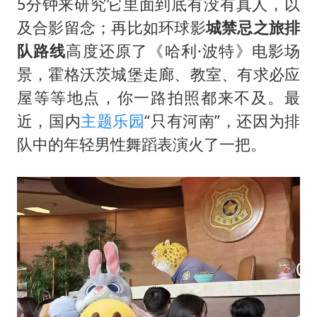
5分钟来研究它里面到底有没有真人，以
及合影留念；再比如环球影
城禁忌之旅排
队路线
高度还原了《哈利·波特》电影场
景，霍格沃茨城堡走廊、教室、有求必应
屋等等地点，你一路拍照都来不及。最
近，国内
主题乐园
“只有河南”，还因为排
队中的年轻男性舞蹈表演火了一把。