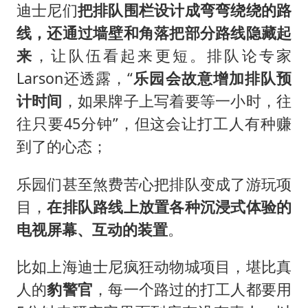
迪士尼们
把排队围栏设计成弯弯绕绕的路
线，还通过墙壁和角落把部分路线隐藏起
来
，让队伍看起来更短。排队论专家
Larson还透露，“
乐园会故意增加排队预
计时间
，如果牌子上写着要等一小时，往
往只要45分钟”，但这会让打工人有种赚
到了的心态；
乐园们甚至煞费苦心把排队变成了游玩项
目，
在排队路线上放置各种沉浸式体验的
电视屏幕、互动的装置
。
比如上海迪士尼疯狂动物城项目，堪比真
人的
豹警官
，每一个路过的打工人都要用