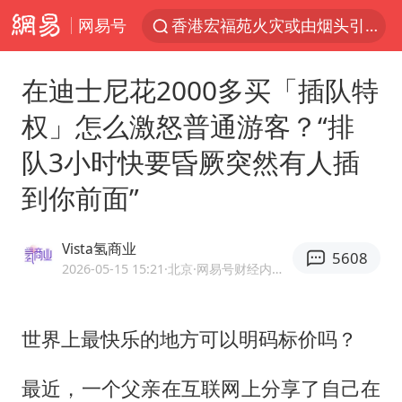
网易号
香港宏福苑火灾或由烟头引起
浙江金华：市民非必要不外出
在迪士尼花2000多买「插队特
网约车司机充电时猝死保险拒赔
权」怎么激怒普通游客？“排
中国父女泰国骑摩托车坠崖1死1伤
队3小时快要昏厥突然有人插
白海豚将正面袭击贯穿浙江
到你前面”
周末打虎 宋致远被查
浙江台州《告全体市民书》
Vista氢商业
5608
上半年国内居民出游人次34.63亿
2026-05-15 15:21
·北京
·网易号财经内容作者
刘浩存百花奖开幕式红裙起舞
万岁山接盘烂尾恒大文旅城
世界上最快乐的地方可以明码标价吗？
薛之谦杭州站演唱会取消
最近，一个父亲在互联网上分享了自己在