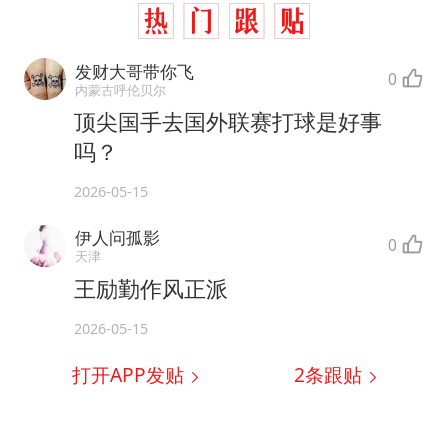
发财大哥带你飞
0
内蒙古呼伦贝尔
顶尖国手去国外联赛打球是好事
吗？
2026-05-15
伊人问孤影
0
天津
王励勤作风正派
2026-05-15
打开APP发贴
2
条跟贴