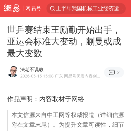
网易号
我国货物贸易进出口超30万亿元
佛山通报笔试前13被淘汰后5名进体检
世乒赛结束王励勤开始出手，
国防部回应日本试射“战斧”导弹
亚运会标准大变动，蒯曼或成
广东雷州通报特教老师招聘违规事件
最大变数
“立秋的第一杯奶茶”又爆单了
泰国枪击案凶手先杀祖父母后行凶
法老不说教
2
宇树科技中一签需缴款7.54万元
2026-05-15 15:08
·广东
·网易号优质内容创作者
女子开一天一夜空调后二氧化碳中毒
国防部：坚决反制任何闹海挑衅图谋
作品声明：内容取材于网络
山东一元代青花杯离奇失踪
本文信源来自中工网等权威报道（详细信源
台湾海峡南口北上船舶实施交通管制
附在文章末尾）。为提升文章可读性，细节