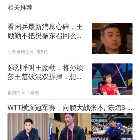
相关推荐
看国乒最新消息心碎，王
励勤不把樊振东召回么，
刘国梁说国乒专产冠军
小齐艰难度日
3跟贴
强烈呼叫王励勤，将孙颖
莎王楚钦混双拆掉，想起
王皓，王涛等三段犀利话
多雨的天
1跟贴
WTT横滨冠军赛：向鹏大战张本, 陈熠3-2手感火热, 王励勤果然没看错