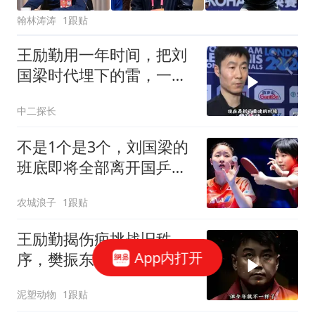
翰林涛涛
1跟贴
王励勤用一年时间，把刘
国梁时代埋下的雷，一颗
一颗扫了个干净
中二探长
不是1个是3个，刘国梁的
班底即将全部离开国乒管
理层！
农城浪子
1跟贴
王励勤揭伤疤挑战旧秩
App内打开
序，樊振东回归国家队动
向揭秘
泥塑动物
1跟贴