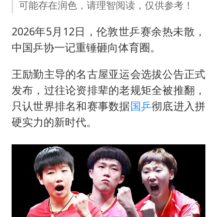
“新疆阿勒泰八月能滑雪”不实
可能存在润色，请理智阅读，仅供参考！
向鹏0-3不敌张本智和
2026年5月12日，伦敦世乒赛余热未散，
四川宜宾地震网友称睡觉被摇醒
中国乒协一记重锤砸向体育圈。
今日立秋你咬秋了吗
王励勤主导的名古屋亚运会选拔公告正式
公司“上四休三”但要降薪1000元
发布，过往论资排辈的老规矩全被推翻，
东方之约 相约未来
只认世界排名和赛事数据
国乒
彻底进入拼
硬实力的新时代。