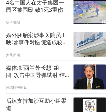
4名中国人在太子集团一
园区被围殴 致1死3重伤
扬子晚报
婚外胚胎案涉事医院员工
哽咽:事件对医院造成较大
冲击
大风新闻
媒体:新西兰外长想"组
团"攻击中国导弹试射 结
果被打脸
环球时报国际
后续支持加沙互助小组渠
道