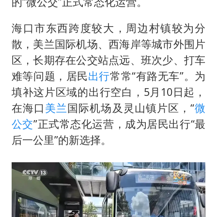
秋天的第一杯奶茶到底有多火
的“微公交”正式常态化运营。
国防部：中国军队坚决反制任何闹海挑衅图谋
海口市东西跨度较大，周边村镇较为分
东航：国内客票提前14天免费退改
散，美兰国际机场、西海岸等城市外围片
“今天得有40℃了吧 为啥还不预警”
区，长期存在公交站点远、班次少、打车
胡彦斌韩磊 谁帮谁
难等问题，居民
出行
常常“有路无车”。为
填补这片区域的出行空白，5月10日起，
胡彦斌获《歌手2026》歌王
在海口
美兰
国际机场及灵山镇片区，“
微
38岁演员求职万岁山NPC成功
公交
”正式常态化运营，成为居民出行“最
夯实基础开新局
后一公里”的新选择。