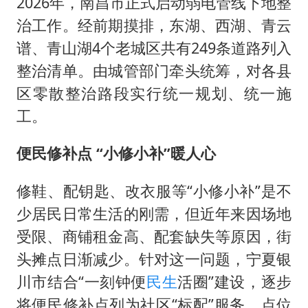
2026年，南昌市正式启动弱电管线下地整
治工作。经前期摸排，东湖、西湖、青云
谱、青山湖4个老城区共有249条道路列入
整治清单。由城管部门牵头统筹，对各县
区零散整治路段实行统一规划、统一施
工。
便民修补点 “小修小补”暖人心
修鞋、配钥匙、改衣服等“小修小补”是不
少居民日常生活的刚需，但近年来因场地
受限、商铺租金高、配套缺失等原因，街
头摊点日渐减少。针对这一问题，宁夏银
川市结合“一刻钟便
民生
活圈”建设，逐步
将便民修补点列为社区“标配”服务，点位