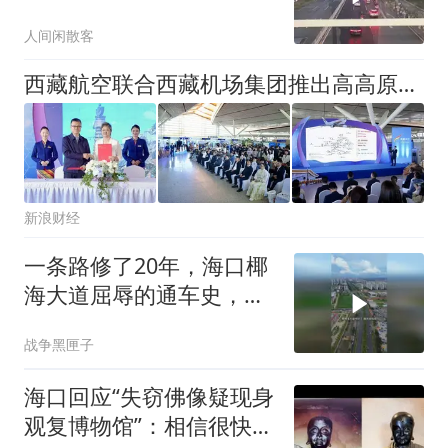
人间闲散客
西藏航空联合西藏机场集团推出高高原跨航司中转服务产品
新浪财经
一条路修了20年，海口椰
海大道屈辱的通车史，海
口人忘不了！
战争黑匣子
海口回应“失窃佛像疑现身
观复博物馆”：相信很快会