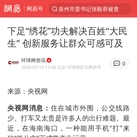
网易号
泉州市委书记张毅恭被查
“电影+”如何激发千亿级消费新活力？
下足“绣花”功夫解决百姓“大民
全球首个长时储能一体化产业园量产
生” 创新服务让群众可感可及
台风白海豚已进入24小时警戒线
陈垣宇0-3张禹珍 国乒男单全军覆没
环球网资讯
0
四川宜宾市高县4.9级地震致1人死亡
2026-05-15 15:08
·北京
·环球网官方网易号
中巨芯：上半年归母净利润1405.77万元
来源：央视网
中国女篮70-67险胜尼日利亚女篮
名创优品回应女子吐槽内裤质量差
央视网消息：
住在城市外围，公交线路
上海：台风白海豚或将带来龙卷风
少、打车又太贵是许多人的出行难题。最
出口禁令驱动有色板块大涨
近，在海南海口，一种能用手机“打”来