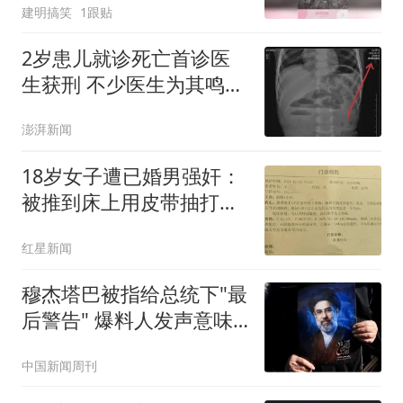
建明搞笑
1跟贴
2岁患儿就诊死亡首诊医
生获刑 不少医生为其鸣不
平
澎湃新闻
18岁女子遭已婚男强奸：
被推到床上用皮带抽打后
强奸
红星新闻
穆杰塔巴被指给总统下"最
后警告" 爆料人发声意味
深长
中国新闻周刊