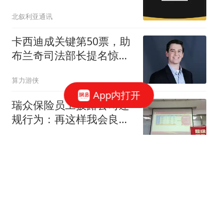
北叙利亚通讯
卡西迪成关键第50票，助
布兰奇司法部长提名惊险
过关
算力游侠
App内打开
瑞众保险员工披露公司违
规行为：再这样我会良心
不安
大风新闻
4岁"孤独症"男童失联80小
时获救：疑吃泥土续命
看看新闻Knews