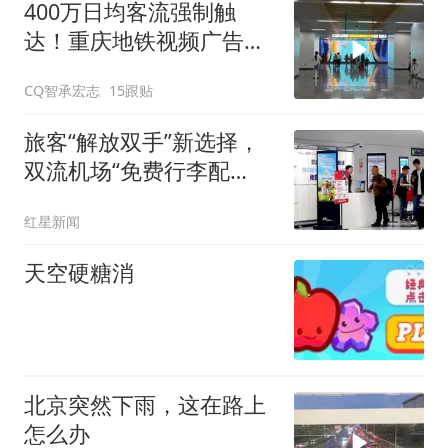
400万日均客流强制触
达！重庆地铁视频广告，
让品牌在8D山城霸屏
CQ智承宏志
15跟贴
旅客“解放双手”新选择，
双流机场“免费行李配
送”服务突破50000单
红星新闻
天空硬糖消
北京突然下雨，这在路上
怎么办