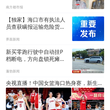
通报进展
南方都市报
【独家】海口市有执法人
员查获瞒报运输危险货物
遇立案难？官方通报：已
界面新闻
成立联合调查组
新买零跑行驶中自动挂P
档断电，方向盘锁死瘫在
路中央！海口一车主坚持
蓬勃新闻
退换车
央视直播！中国女篮海口热身赛，新生代迎来硬核大考