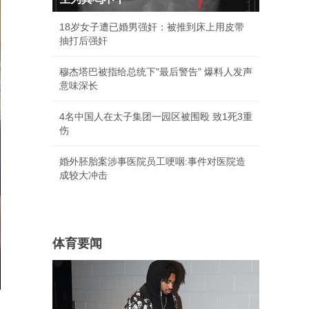
18岁女子遭已婚男强奸：被推到床上用皮带
抽打后强奸
穆杰塔巴被指给总统下"最后警告" 爆料人发声
意味深长
4名中国人在太子集团一园区被围殴 致1死3重
伤
婚外胚胎案涉事医院员工哽咽:事件对医院造
成较大冲击
体育要闻