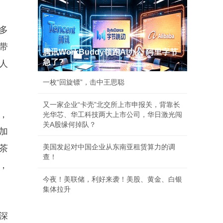
多
带
腾讯WorkBuddy领跑AI办公 阿里字节
急了?
人
一枚“回旋镖”，击中王思聪
又一家企业“卡壳”北交所上市申报关，背靠长
，
光华芯、华工科技两大上市公司，华日激光闯
关A股缘何掉队？
加
美国发起对中国企业从东南亚租赁算力的调
茶
查！
，
今夜！美联储，利好来袭！美股、黄金、白银
集体拉升
深