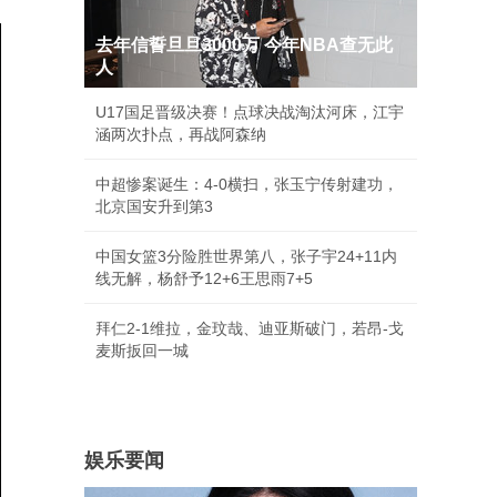
去年信誓旦旦3000万 今年NBA查无此
人
U17国足晋级决赛！点球决战淘汰河床，江宇
涵两次扑点，再战阿森纳
中超惨案诞生：4-0横扫，张玉宁传射建功，
北京国安升到第3
中国女篮3分险胜世界第八，张子宇24+11内
线无解，杨舒予12+6王思雨7+5
拜仁2-1维拉，金玟哉、迪亚斯破门，若昂-戈
麦斯扳回一城
娱乐要闻