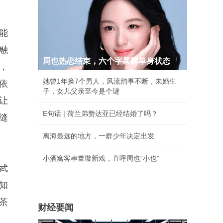
能
融
周也热恋结束，六个字暴露单身状态
，
她曾1年换7个男人，风流韵事不断，未婚生
依
子，女儿父亲至今是个谜
让
E句话 | 荷兰弟赞达亚已经结婚了吗？
缝
离海最远的地方，一群少年决定出发
小酒窝客串董璇新戏，直呼周也“小也”
武
知
茶
财经要闻