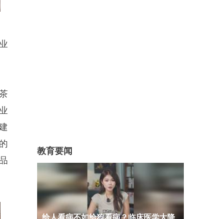
业
茶
业
建
的
教育要闻
品
给人看病不如给狗看病？临床医学大降