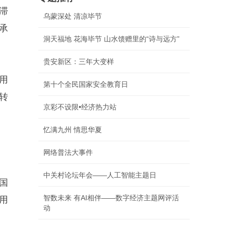
滞
乌蒙深处 清凉毕节
承
洞天福地 花海毕节 山水馈赠里的“诗与远方”
贵安新区：三年大变样
用
第十个全民国家安全教育日
转
京彩不设限•经济热力站
忆满九州 情思华夏
网络普法大事件
中关村论坛年会——人工智能主题日
国
智数未来 有AI相伴——数字经济主题网评活
用
动