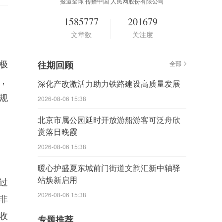
报道全球 传播中国 人民网股份有限公司
1585777
201679
文章数
关注度
极
往期回顾
全部
，
深化产改激活力助力铁路建设高质量发展
规
2026-08-06 15:38
北京市属公园延时开放游船游客可泛舟欣
赏落日晚霞
2026-08-06 15:38
暖心护盛夏东城前门街道文韵汇新中轴驿
站焕新启用
过
2026-08-06 15:38
非
收
专题推荐