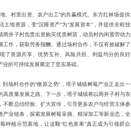
出地、村里出资、农户出工”的共赢模式。东方红林场提供1
活土地资源，变“沉睡资产”为“发展资本”，并提供全程技
镇两井子村负责出资购买优质树苗，动员村内闲置劳动力
摘工作，获取劳务报酬。通过场村合作，不仅有效破解了
现了资源共享、优势互补、风险共担、利益均分的良好
产业的可持续发展奠定了坚实基础。
”，到场村合作的“燎原之势”，塔子城镇树莓产业正走出一
的高质量发展之路。下一步，塔子城镇将以两井子村与东
，不断总结经验、扩大宣传，引导更多农户与经营主体参
善产业链条，探索发展树莓采摘、精深加工等新业态，全
莓种植示范基地，让这颗“红色浆果”真正成为引领群众