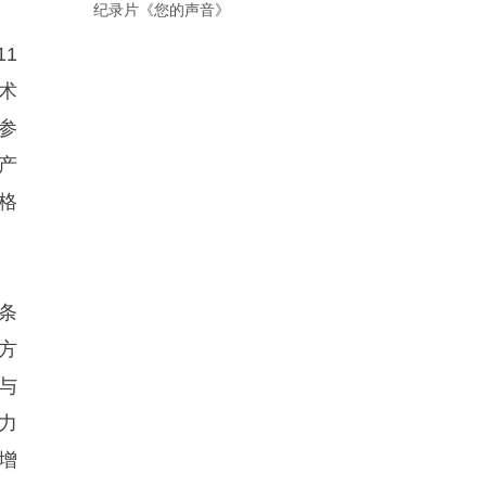
纪录片《您的声音》
1
术
参
产
格
条
方
与
力
增