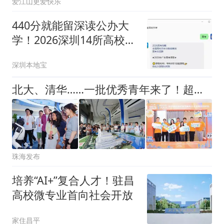
爱江山更爱快乐
440分就能留深读公办大
学！2026深圳14所高校录
取分数线公布！
深圳本地宝
北大、清华……一批优秀青年来了！超四成想留在珠海
珠海发布
培养“AI+”复合人才！驻昌
高校微专业首向社会开放
家住昌平