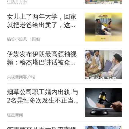
生活月月乐
女儿上了两年大学，回家
就把老爸给出卖了，这巴
掌挨的不冤枉
搞笑小旋风
1跟贴
伊媒发布伊朗最高领袖视
频：穆杰塔巴讲话被众人
围住
央视新闻客户端
烟草公司职工婚内出轨 与
2名异性多次发生不正当
关系
红星新闻