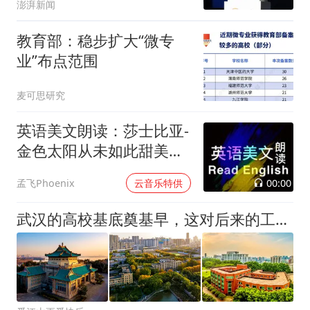
澎湃新闻
教育部：稳步扩大“微专
业”布点范围
麦可思研究
英语美文朗读：莎士比亚-
金色太阳从未如此甜美吻
过
00:00
孟飞Phoenix
云音乐特供
武汉的高校基底奠基早，这对后来的工业发展带来了哪些促进作用