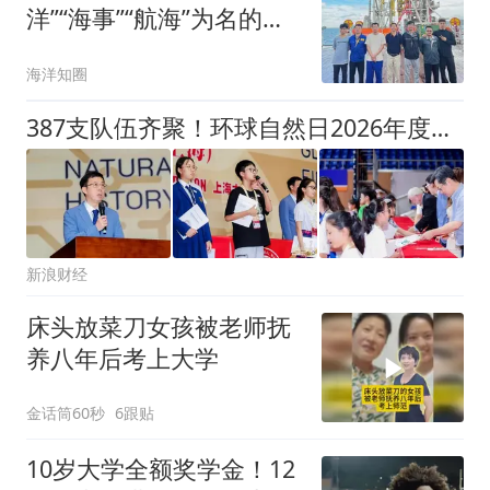
洋”“海事”“航海”为名的高
校及部分涉海名校！
海洋知圈
387支队伍齐聚！环球自然日2026年度全国总决选在上海大学开幕！
新浪财经
床头放菜刀女孩被老师抚
养八年后考上大学
金话筒60秒
6跟贴
10岁大学全额奖学金！12