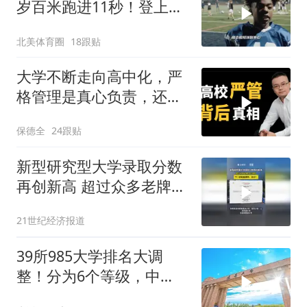
岁百米跑进11秒！登上超
级碗C位的最快神童如今
北美体育圈
18跟贴
怎样了？
大学不断走向高中化，严
格管理是真心负责，还是
内卷的无奈选择？
保德全
24跟贴
新型研究型大学录取分数
再创新高 超过众多老牌
985名校 下一步赶超清
21世纪经济报道
华、北大？
39所985大学排名大调
整！分为6个等级，中
大、厦大位居第四