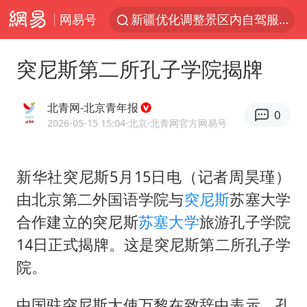
网易号
新疆优化调整景区内自驾服务费
浙江上海等地有大雨或暴雨
突尼斯第二所孔子学院揭牌
黄金牛市回来了吗
沙巴土签协议 中东变天了吗
北青网-北京青年报
0
情侣平潭拍日出坠崖1死1伤
2026-05-15 15:04
·北京
·北青网官方网易号
上四休三，但降薪1000元，你接受吗？
新华社突尼斯5月15日电（记者周昊瑾）
西湖突现狂风暴雨 游客瞬间被浇透
由北京第二外国语学院与
突尼斯
苏塞大学
台当局重金为“台独”织“皇帝新衣”
合作建立的突尼斯
苏塞
大学
旅游孔子学院
白海豚将正面袭击贯穿浙江
14日正式揭牌。这是突尼斯第二所孔子学
《欢迎来龙餐馆》口碑
院。
微信又有新功能，你可以“撤回”你的撤回了！
中国驻突尼斯大使万黎在致辞中表示，孔