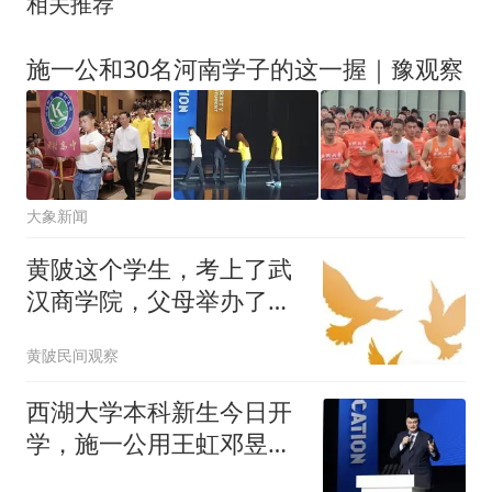
相关推荐
施一公和30名河南学子的这一握｜豫观察
大象新闻
黄陂这个学生，考上了武
汉商学院，父母举办了盛
大的庆祝仪式，究竟怎么
黄陂民间观察
想的呢？
西湖大学本科新生今日开
学，施一公用王虹邓昱的
故事激励新生