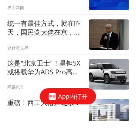
速运行
界面新闻
统一有最佳方式，就在昨
天，国民党大佬在京，交
底郑丽文两岸路线
影孖看世界
这是"北京卫士"！星钽5X
或搭载华为ADS Pro高阶
驾驶辅助
网易汽车
App内打开
重磅！西工大落户北京！
京城教育圈