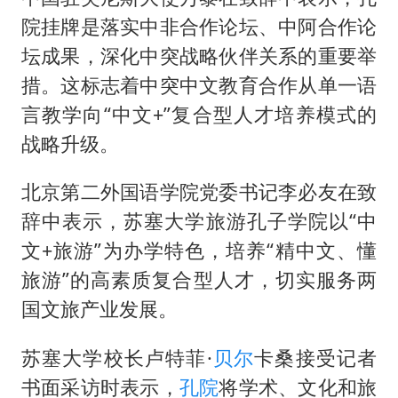
几元成本的AI广告导致千万市值蒸发
院挂牌是落实中非合作论坛、中阿合作论
茅台部分直营店飞天茅台提价
坛成果，深化中突战略伙伴关系的重要举
酒店回应车内过夜被收150元
措。这标志着中突中文教育合作从单一语
杭州全市有序停课
言教学向“中文+”复合型人才培养模式的
商场现钱学森巨幅海报 负责人回应
战略升级。
乐享全民健身 共筑健康中国
北京第二外国语学院党委书记李必友在致
辞中表示，苏塞大学旅游孔子学院以“中
文+旅游”为办学特色，培养“精中文、懂
旅游”的高素质复合型人才，切实服务两
国文旅产业发展。
苏塞大学校长卢特菲·
贝尔
卡桑接受记者
书面采访时表示，
孔院
将学术、文化和旅