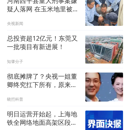
河南西平县重大刑事案嫌
疑人落网 在玉米地里被抓
获
央视新闻
总投资超12亿元！东莞又
一批项目有新进展！
知肇分子
彻底摊牌了？央视一姐董
卿终究扛下所有，原来她
和王丽坤同病相怜
晓焎科普
明日运营开始起，上海地
铁全网络地面高架区段限