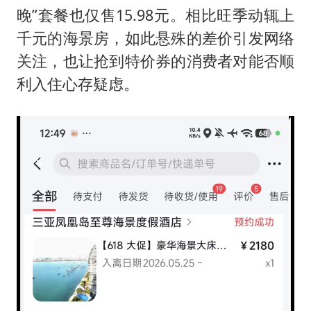
《龙餐馆》 冲奖
晚”套餐也仅售15.98元。相比旺季动辄上
构建更高水平的全民健身公共服务体系
千元的海景房，如此悬殊的差价引发网络
男子被沙蜇蜇伤5小时后呼吸困难
关注，也让抢到特价券的消费者对能否顺
奋力开创中国式现代化建设新局面
利入住心存疑虑。