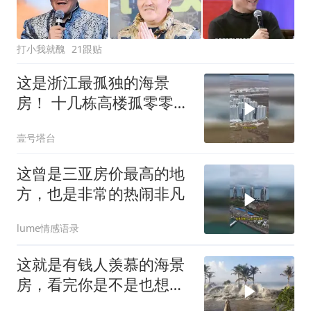
打小我就醜
21跟贴
这是浙江最孤独的海景
房！ 十几栋高楼孤零零矗
立在海边
壹号塔台
这曾是三亚房价最高的地
方，也是非常的热闹非凡
lume情感语录
这就是有钱人羡慕的海景
房，看完你是不是也想来
一套