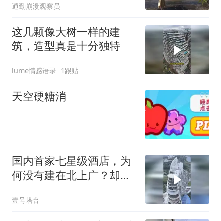
通勤崩溃观察员
这几颗像大树一样的建
筑，造型真是十分独特
lume情感语录
1跟贴
天空硬糖消
国内首家七星级酒店，为
何没有建在北上广？却建
在偏僻的三亚呢？
壹号塔台