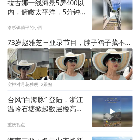
拉古娜一线海景5房400以
内，俯瞰太平洋，5分钟
到满分学区，349万
洛杉矶躺平的小西
73岁赵雅芝三亚录节目，脖子褶子藏不住了，评论区吵翻了
空樽对月花独瘦
2跟贴
台风“白海豚” 登陆，浙江
温岭石塘掀起数层楼高的
巨浪，反复拍击岸边海景
重庆视点
房