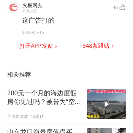
火星网友
36
来自火星
这广告打的
2026-05-15
打开APP发贴
548
条跟贴
相关推荐
200元一个月的海边度假
房你见过吗？被誉为“空
城”海景房？
芋泥哈波波
12跟贴
山东龙口海景房值得买