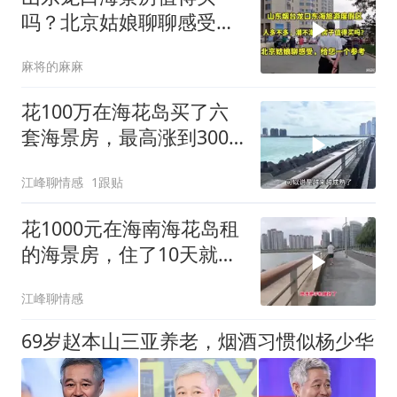
吗？北京姑娘聊聊感受很
客观，给您一个参考
麻将的麻麻
花100万在海花岛买了六
套海景房，最高涨到300
万，现如今
江峰聊情感
1跟贴
花1000元在海南海花岛租
的海景房，住了10天就住
不下去了
江峰聊情感
69岁赵本山三亚养老，烟酒习惯似杨少华