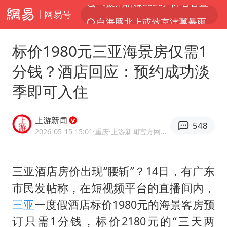
网易号
白海豚北上或致京津冀暴雨
中国第1高楼阻尼器摆动明显
标价1980元三亚海景房仅需1
上海有出现龙卷潜势
分钱？酒店回应：预约成功淡
国足U17与阿森纳决赛取消 并列冠军
季即可入住
2025年小学教师减少13.19万
王艺迪2-4不敌张本美和止步4强
上游新闻
548
上门女婿出轨女邻居多年被判重婚罪
2026-05-15 15:01
·重庆
·上游新闻官方网易号
上海大部迎大暴雨
女子发现前夫婚内与第三者育子
三亚酒店房价出现“腰斩”？14日，有广东
市民发帖称，在短视频平台的直播间内，
以军士兵把枪口对准中国记者
三亚
一度假酒店标价1980元的海景客房预
笔试第一被劝弃考涉事副校长被撤职
订只需1分钱，标价2180元的“三天两