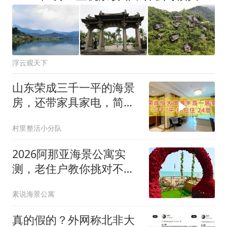
浮云观天下
山东荣成三千一平的海景
房，还带家具家电，简直
不要太香～
村里整活小分队
2026阿那亚海景公寓实
测，老住户教你挑对不踩
坑
素说海景公寓
真的假的？外网称北非大