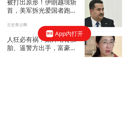
被打出原形！伊朗越境斩
首，美军拆光爱国者跑
路，库尔德彻底被卖
古史青云啊
App内打开
人狂必有祸！婚外培育胚
胎、逼警方出手，富豪男
子终为荒唐买了单
大鱼简科
菲防长被问了个送命题：
真把中国惹火了，敢上前
线跟中国打一仗吗
古史青云啊
“小东风”全面列装，解放
军火力翻倍，全面覆盖台