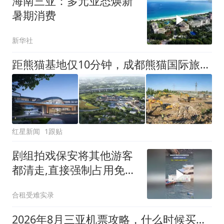
海南三亚：多元业态焕新
暑期消费
新华社
距熊猫基地仅10分钟，成都熊猫国际旅游度假区又一重磅文旅配套开工
红星新闻
1跟贴
剧组拍戏保安将其他游客
都清走,直接强制占用免费
沙滩,
合租受难实录
2026年8月三亚机票攻略，什么时候买最便宜