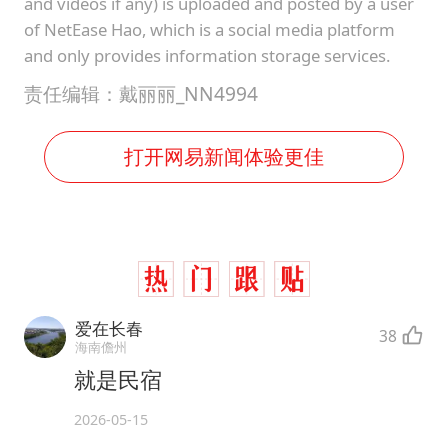
and videos if any) is uploaded and posted by a user
of NetEase Hao, which is a social media platform
and only provides information storage services.
责任编辑：戴丽丽_NN4994
打开网易新闻体验更佳
爱在长春
38
海南儋州
就是民宿
2026-05-15