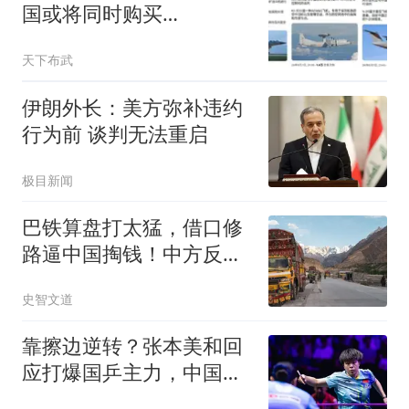
国或将同时购买
歼-10CE、空警-500和
天下布武
运-20B！
伊朗外长：美方弥补违约
行为前 谈判无法重启
极目新闻
巴铁算盘打太猛，借口修
路逼中国掏钱！中方反
击：想白拿钱没门！
史智文道
靠擦边逆转？张本美和回
应打爆国乒主力，中国教
练不喊暂停惹争议