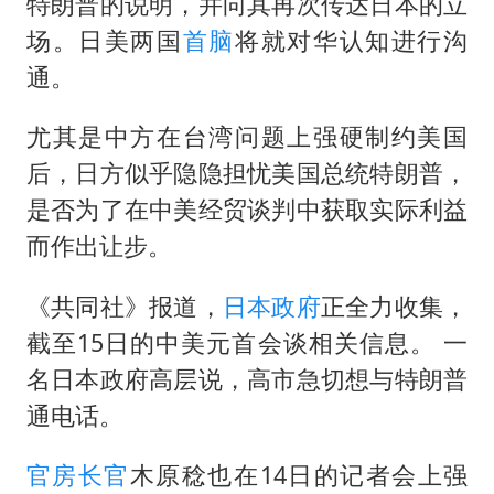
女孩摆摊卖菌子时收到北大通知书
特朗普的说明，并向其再次传达日本的立
场。日美两国
首脑
将就对华认知进行沟
国防部回应日本试射“战斧”导弹
通。
曝美拒绝乌增购“爱国者”导弹请求
改名后的“青海拉面”店
尤其是中方在台湾问题上强硬制约美国
命案逃犯躲进深山21年活得像野人
后，日方似乎隐隐担忧美国总统特朗普，
是否为了在中美经贸谈判中获取实际利益
东方之约 相约未来
而作出让步。
《共同社》报道，
日本政府
正全力收集，
截至15日的中美元首会谈相关信息。 一
名日本政府高层说，高市急切想与特朗普
通电话。
官房长官
木原稔也在14日的记者会上强