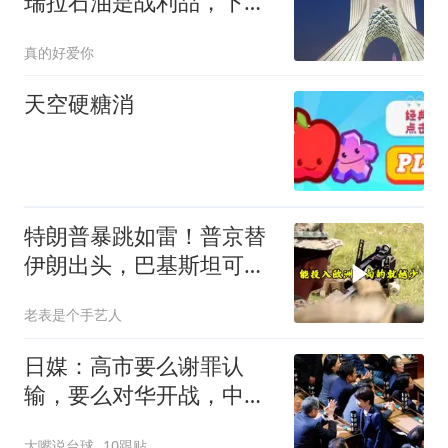
瑞拉石油是战利品，下一
步要把伊朗打烂！
真的好爱你
天空硬糖消
特朗普暴跳如雷！普京替
伊朗出头，巴基斯坦可能
上当
老表是个手艺人
日媒：高市要么谢罪认
输，要么对华开战，中日
矛盾或长期化
大嘴说台球
10跟贴