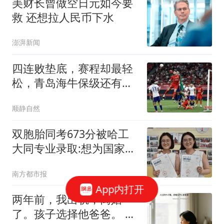
美财长曾做空日元如今要
救 还想拉人民币下水
澎湃新闻
四连败垫底，赛程却最轻
松，青岛海牛保级还有多
少机会？
顺静自然
双胞胎同考673分被哈工
大同专业录取:想为国家发
展出力
南方都市报
App内打开
两年前，我出轨，离婚
了。孩子选择他爸爸。 我