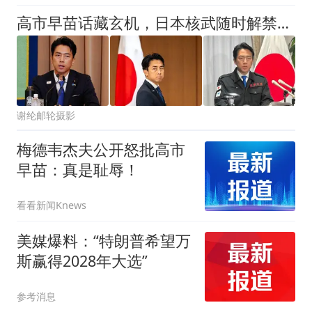
高市早苗话藏玄机，日本核武随时解禁？全世界明白：事态严重！
谢纶邮轮摄影
梅德韦杰夫公开怒批高市
早苗：真是耻辱！
看看新闻Knews
美媒爆料：“特朗普希望万
斯赢得2028年大选”
参考消息