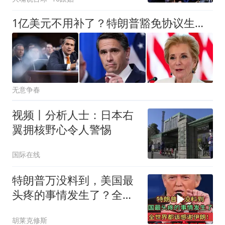
1亿美元不用补了？特朗普豁免协议生效，司法部：仅追溯既往不究
无意争春
视频丨分析人士：日本右
翼拥核野心令人警惕
国际在线
特朗普万没料到，美国最
头疼的事情发生了？全世
界都该感谢伊朗！
胡莱克修斯