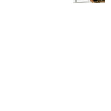
当时一心只想着自己
风起见你
美国出手救日本结果把欧
元"献祭"了 贝森特回应质
疑
上游新闻
6000万新援首秀在即！利
物浦后防伤病潮反成其上
位良机
星河漫山野
中学教师招聘笔试前13名
被淘汰后5名进体检 官方
通报
极目新闻
热搜