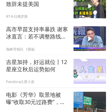
致辞未提美国
RT今日俄罗斯
高市早苗支持率暴跌 谢寒
冰直言：若不调整路线难
以撑过今年
海峡导报社
1跟贴
吉星加持，好运就位丨12
星座立秋后运势如何
Pandora占星小巫
电影《芳华》取景地被
曝“收取30元过路费”，景
区回应