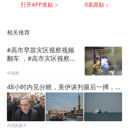
打开APP发贴
0
条跟贴
相关推荐
#高市早苗灾区视察视频
翻车 ，#高市灾区视察视
频被批像女主宣传片；灾
中国网
民正忍受酷热停水，日
媒：政府应倾听灾民呼
48小时内见分晓，美伊谈判最后一搏，特朗普放话：别逼我动手
喊，而不是摆拍宣传片
月亮的麦片