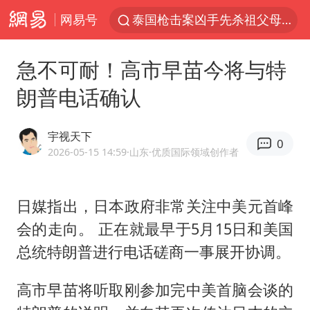
网易号
泰国枪击案凶手先杀祖父母后行凶
汪峰阻止14岁女儿买大牌
急不可耐！高市早苗今将与特
我国货物贸易进出口超30万亿元
朗普电话确认
河南某医院2.33亿工程串标案细节披露
泰国校园枪击案死亡人数升至7人
宇视天下
0
王力宏演唱会黄牛带观众藏匿被查获
2026-05-15 14:59
·山东
·优质国际领域创作者
DeepSeek投资宇树科技意味什么
日媒指出，日本政府非常关注中美元首峰
四川宜宾市高县发生4.9级地震
会的走向。 正在就最早于5月15日和美国
国防部：坚决反制任何闹海挑衅图谋
总统特朗普进行电话磋商一事展开协调。
“立秋的第一杯奶茶”又爆单了
陕西省委书记赶赴柞水县杏坪镇
高市早苗将听取刚参加完中美首脑会谈的