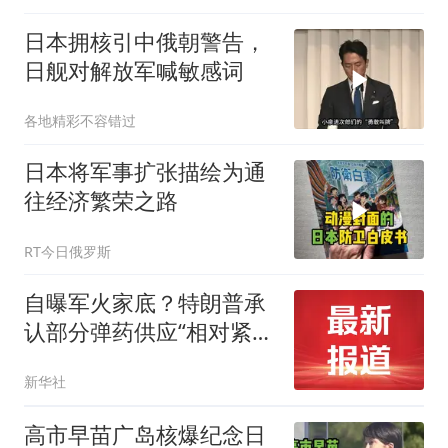
日本拥核引中俄朝警告，
日舰对解放军喊敏感词
各地精彩不容错过
日本将军事扩张描绘为通
往经济繁荣之路
RT今日俄罗斯
自曝军火家底？特朗普承
认部分弹药供应“相对紧
张”
新华社
高市早苗广岛核爆纪念日