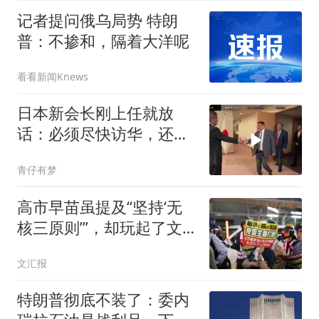
记者提问俄乌局势 特朗
普：不掺和，隔着大洋呢
看看新闻Knews
日本新会长刚上任就放
话：必须尽快访华，还点
名批评了高市早苗
青仔有梦
高市早苗虽提及“坚持‘无
核三原则’”，却玩起了文
字游戏
文汇报
特朗普彻底不装了：委内