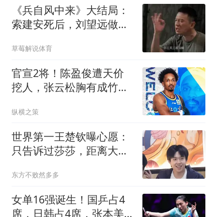
《兵自风中来》大结局：
索建安死后，刘望远做了
三件事，件件戳心
草莓解说体育
官宣2将！陈盈俊遭天价
挖人，张云松胸有成竹，
超级豪阵只差2人！
纵横之策
世界第一王楚钦曝心愿：
只告诉过莎莎，距离大满
贯只差一步，却想退役去
东方不败然多多
过普通生活
女单16强诞生！国乒占4
席，日韩占4席，张本美