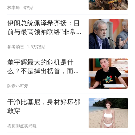
家8口
极本鲜
4跟贴
伊朗总统佩泽希齐扬：目
前与最高领袖联络"非常困
难"
参考消息
1.5万跟贴
董宇辉最大的危机是什
么？不是掉出榜首，而是
越来越容易被替代了
陈意小可爱
干净比基尼，身材好坏都
敢穿
梅梅聊点实尚嗑