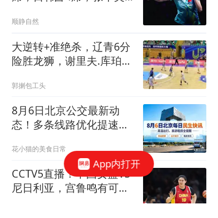
和成国乒最大敌人
顺静自然
大逆转+准绝杀，辽青6分
险胜龙狮，谢里夫.库珀回
归辽篮迎来利好
郭揦包工头
8月6日北京公交最新动
态！多条线路优化提速，
通勤族出行必看
花小猫的美食日常
App内打开
CCTV5直播！中国女篮VS
尼日利亚，宫鲁鸣有可能
做出以下四个改变
夕落秋山