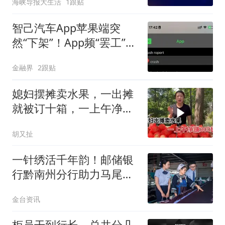
海峡导报大生活
1跟贴
智己汽车App苹果端突
然“下架”！App频“罢工”，
车主为何总“罚站”
金融界
2跟贴
媳妇摆摊卖水果，一出摊
就被订十箱，一上午净赚
300块钱
胡又扯
一针绣活千年韵！邮储银
行黔南州分行助力马尾绣
走出大山
金台资讯
柜员干到行长，总共分几