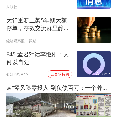
财联社
大行重新上架5年期大额
存单，存款交流群里静悄
悄
经济观察报
1跟贴
E45 孟岩对话李继刚：人
何以自处
00:12
有知有行App
云音乐特供
从“零风险零投入”到负债百万：一个养牛项目崩盘后，谁该为农户的贷款买单丨红星调查