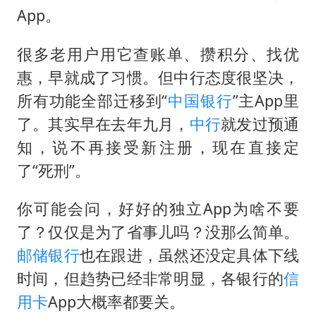
房主任回应争议
App。
把党建设得更加坚强有力
很多老用户用它查账单、攒积分、找优
宇树科技王兴兴身家有望超200亿元
惠，早就成了习惯。但中行态度很坚决，
中国养老床位“三连降”
所有功能全部迁移到“
中国银行
”主App里
哪吒汽车南宁工厂设备降价20%拍卖
了。其实早在去年九月，
中行
就发过预通
奋进开新局 实干挑大梁
知，说不再接受新注册，现在直接定
了“死刑”。
你可能会问，好好的独立App为啥不要
了？仅仅是为了省事儿吗？没那么简单。
邮储银行
也在跟进，虽然还没定具体下线
时间，但趋势已经非常明显，各银行的
信
用卡
App大概率都要关。