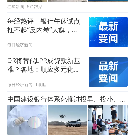
红星新闻
671跟贴
每经热评｜银行午休试点
扛不起“反内卷”大旗，被
误读剧本背后是公众真实
每日经济新闻
的期待
DR将替代LPR成贷款新基
准？各地：顺应多元化基
准体系发展趋势
每日经济新闻
1跟贴
中国建设银行体系化推进投早、投小、投长期、投硬科技，全链条服务科技创新和产业创新融合发展