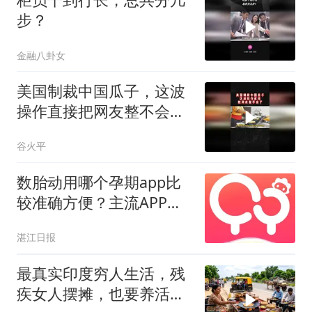
步？
金融八卦女
美国制裁中国瓜子，这波
操作直接把网友整不会了
02
谷火平
数胎动用哪个孕期app比
较准确方便？主流APP实
测对比
湛江日报
最真实印度穷人生活，残
疾女人摆摊，也要养活一