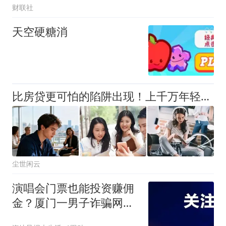
财联社
天空硬糖消
比房贷更可怕的陷阱出现！上千万年轻人成收割目标，五年掏空未来
尘世闲云
演唱会门票也能投资赚佣
金？厦门一男子诈骗网友
5万余元获刑