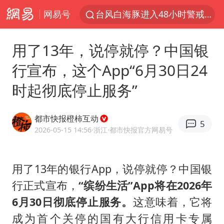
网易号
台风白海豚进入48小时警戒线
中方回应是否在太平洋海底开采稀土
用了13年，说停就停？中国银
台风白海豚影响中国已成定局
行宣布，这个App“6月30日24
佛得角门将亮相智利俱乐部主场
时起彻底停止服务”
看守所辅警收受10万获刑1年
陈熠叫医疗暂停被驳回 带伤遭逆转
都市快报橙柿互动
5
多地要求领导干部带头休假
2026-05-15 14:56
·浙江
·都市快报官方网易号
U17国足1分钟轰2球
今年已有4位周星驰电影配角去世
用了13年的银行App，说停就停？中国银
行正式宣布，
“缤纷生活”App将在2026年
27岁女子成组织卖淫集团主犯被通缉
6月30日彻底停止服务。
这意味着，它将
“China Cool”成海外热词
成为首个关停的国有大行信用卡专属