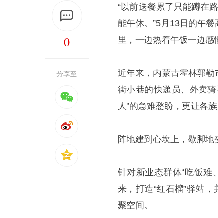
“以前送餐累了只能蹲在
能午休。”5月13日的
0
里，一边热着午饭一边感
近年来，内蒙古霍林郭勒
分享至
街小巷的快递员、外卖骑
人”的急难愁盼，更让各
阵地建到心坎上，歇脚地变
针对新业态群体“吃饭难
来，打造“红石榴”驿站
聚空间。