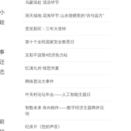
乌蒙深处 清凉毕节
小
洞天福地 花海毕节 山水馈赠里的“诗与远方”
娃
贵安新区：三年大变样
第十个全民国家安全教育日
事
京彩不设限•经济热力站
迁
忆满九州 情思华夏
态
网络普法大事件
中关村论坛年会——人工智能主题日
智数未来 有AI相伴——数字经济主题网评活
动
前
纪录片《您的声音》