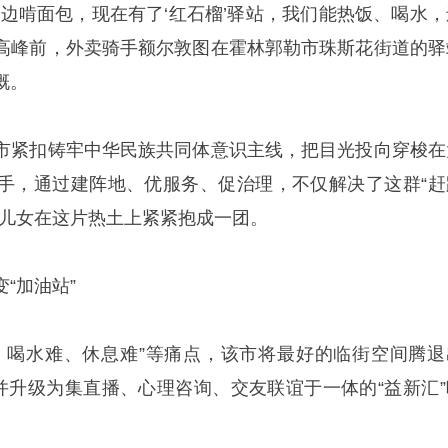
路边啃面包，现在有了‘红石榴’驿站，我们能热饭、喝水，
午餐高峰前，外卖骑手额尔敦图在霍林郭勒市珠斯花街道的驿
慨。
市紧扣铸牢中华民族共同体意识主线，把目光投向穿梭在
手，通过建阵地、优服务、促治理，不仅解决了这群“赶
族儿女在这片热土上紧紧抱成一团。
“加油站”
、喝水难、休息难”等痛点，该市将最好的临街空间腾退
，并升级为集直播、心理咨询、交友联谊于一体的“益新汇”