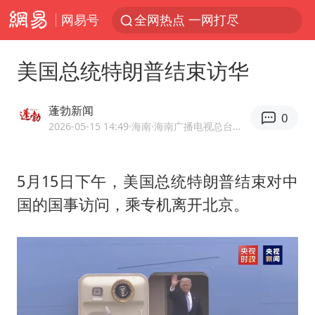
网易号
全网热点 一网打尽
美国总统特朗普结束访华
蓬勃新闻
0
2026-05-15 14:49
·海南
·海南广播电视总台《直播海南》栏目官方网易号
5月15日下午，美国总统特朗普结束对中
国的国事访问，乘专机离开北京。