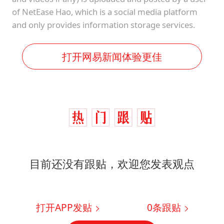
of NetEase Hao, which is a social media platform
and only provides information storage services.
打开网易新闻体验更佳
目前还没有跟贴，欢迎您发表观点
打开APP发贴
0
条跟贴