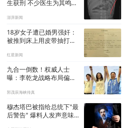
生获刑 不少医生为其鸣不
平
澎湃新闻
18岁女子遭已婚男强奸：
被推到床上用皮带抽打后
强奸
红星新闻
九合一倒数！权威人士
曝：李乾龙战略布局偏差
退二线 郑丽文扛责整合
郭茂辰海峡传真
艰困选区
穆杰塔巴被指给总统下"最
后警告" 爆料人发声意味
深长