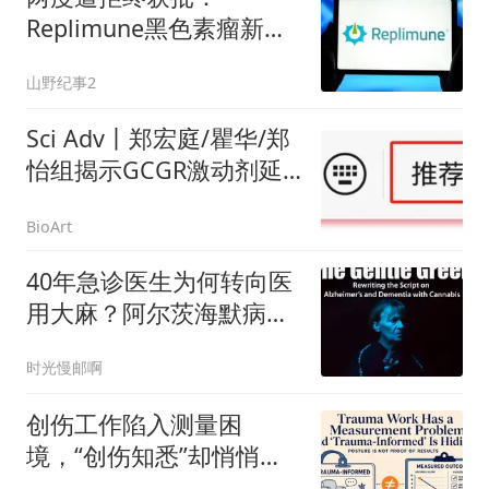
Replimune黑色素瘤新药
定价45万美元引关注
山野纪事2
Sci Adv丨郑宏庭/瞿华/郑
怡组揭示GCGR激动剂延
缓糖尿病肾病进展的机制
BioArt
40年急诊医生为何转向医
用大麻？阿尔茨海默病照
护的另一种可能
时光慢邮啊
创伤工作陷入测量困
境，“创伤知悉”却悄悄盖
住了问题