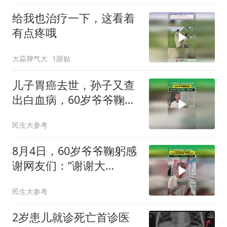
给我也治疗一下，这看着
有点疼哦
大蒜脾气大
1跟贴
儿子胃癌去世，孙子又查
出白血病，60岁爷爷鞠躬
感谢：很多好心人给我们
民生大参考
捐款
8月4日，60岁爷爷鞠躬感
谢网友们：“谢谢大
家！”儿子胃癌去世孙子又
民生大参考
查出白血病
2岁患儿就诊死亡首诊医