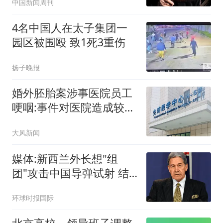
中国新闻周刊
4名中国人在太子集团一
园区被围殴 致1死3重伤
扬子晚报
婚外胚胎案涉事医院员工
哽咽:事件对医院造成较大
冲击
大风新闻
媒体:新西兰外长想"组
团"攻击中国导弹试射 结
果被打脸
环球时报国际