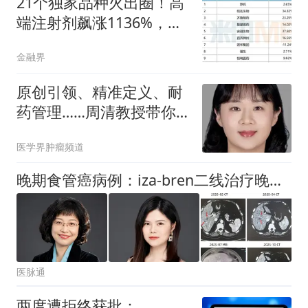
21个独家品种火出圈！高
端注射剂飙涨1136%，信
达、正大制药亮眼，30款
金融界
国产1类新药蓄势
原创引领、精准定义、耐
药管理……周清教授带你
速览CTONG 2026新风向
医学界肿瘤频道
晚期食管癌病例：iza-bren二线治疗晚期食管癌实现深度获益，PFS长达8个月
医脉通
两度遭拒终获批：