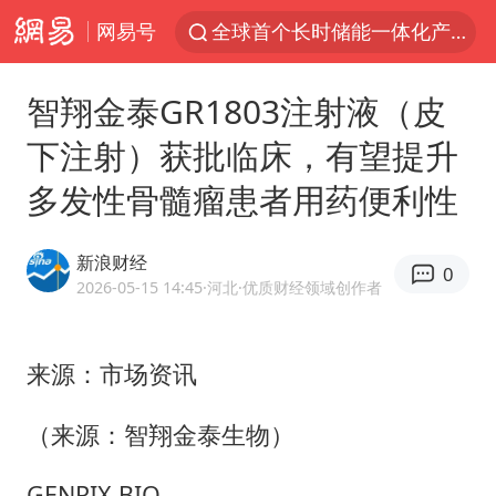
网易号
全球首个长时储能一体化产业园量产
台风白海豚已进入24小时警戒线
智翔金泰GR1803注射液（皮
四川宜宾市高县4.9级地震致1人死亡
下注射）获批临床，有望提升
中国女篮70-67险胜尼日利亚女篮
多发性骨髓瘤患者用药便利性
名创优品回应女子吐槽内裤质量差
上海：台风白海豚或将带来龙卷风
新浪财经
0
国防部：中国军队坚决反制任何闹海挑衅图谋
2026-05-15 14:45
·河北
·优质财经领域创作者
U17国足三连胜晋级明日之星半决赛
国乒男单横滨冠军赛全军覆没
来源：市场资讯
38岁演员求职万岁山NPC成功
（来源：智翔金泰生物）
日本试射“战斧”导弹，国防部回应
GENRIX BIO