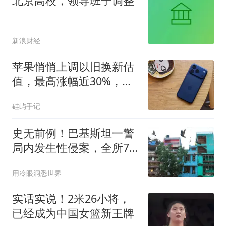
北京高校，领导班子调整
新浪财经
苹果悄悄上调以旧换新估
值，最高涨幅近30%，
iPhone 18 Pro发布前送福
硅屿手记
利
史无前例！巴基斯坦一警
局内发生性侵案，全所78
名警察被停职
用冷眼洞悉世界
实话实说！2米26小将，
已经成为中国女篮新王牌