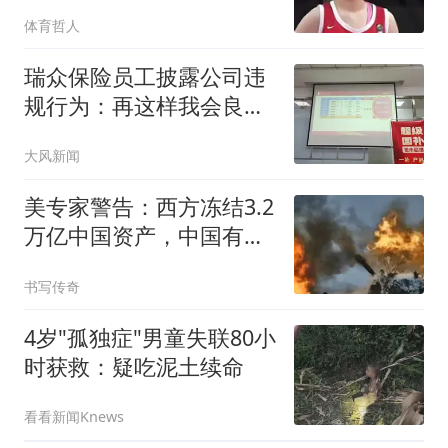
体育哲人
瑞众保险员工披露公司违
规行为：再这样我会良心
不安
大风新闻
美专家警告：西方冻结3.2
万亿中国资产，中国有王
炸
书写传奇
4岁"孤独症"男童失联80小
时获救：疑吃泥土续命
看看新闻Knews