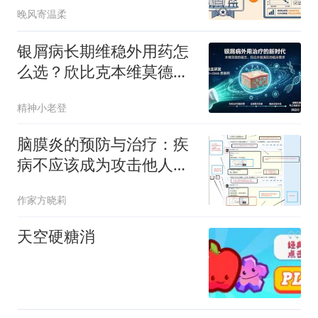
晚风寄温柔
银屑病长期维稳外用药怎
么选？欣比克本维莫德乳
膏安全性与长期应用证据
精神小老登
脑膜炎的预防与治疗：疾
病不应该成为攻击他人的
武器
作家方晓莉
天空硬糖消