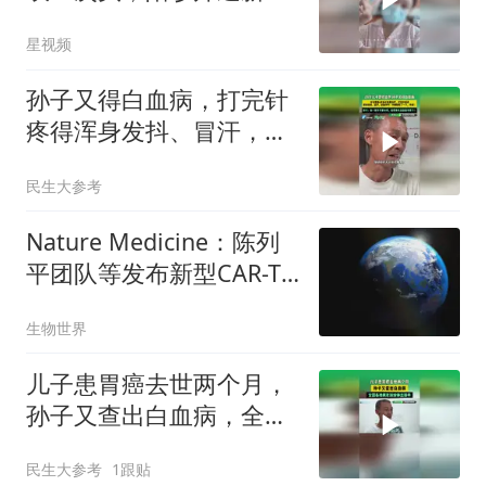
机：希望她迎来新生
星视频
孙子又得白血病，打完针
疼得浑身发抖、冒汗，还
骗爷爷：小蚂蚁咬了一
民生大参考
下，不疼！
Nature Medicine：陈列
平团队等发布新型CAR-T
细胞治疗脑肿瘤的1期临
生物世界
床试验数据
儿子患胃癌去世两个月，
孙子又查出白血病，全国
各地网友纷纷伸出援手
民生大参考
1跟贴