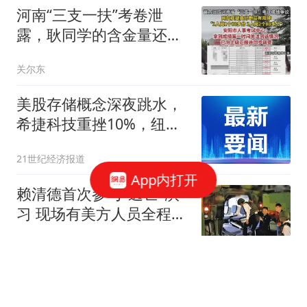
河南“三支一扶”考卷泄
露，耿同学的含金量还在
上升
关尔东
美股存储概念深夜跳水，
希捷科技重挫10%，纽约
黄金站上4400美元
21世纪经济报道
App内打开
赖清德首次参与"逃亡"演
习 现场有美方人员全程观
察
环球时报国际
歌手2026总决赛：韩磊气
场盖过胡彦斌，网友直言