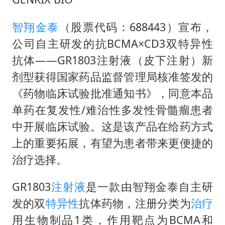
胡彦斌韩磊 谁帮谁
胡彦斌获《歌手2026》歌王
智翔金泰
（股票代码：688443）宣布，
我国外贸延续良好增长态势
公司自主研发的抗BCMA×CD3双特异性
“新疆阿勒泰八月能滑雪”不实
抗体——GR1803注射液（皮下注射）新
剂型获得国家药品监督管理局核准签发的
夯实基础开新局
《药物临床试验批准通知书》，同意本品
单药在复发性/难治性多发性骨髓瘤患者
中开展临床试验。这是该产品在给药方式
上的重要拓展，有望为患者带来更便捷的
治疗选择。
GR1803
注射液
是一款由智翔金泰自主研
发的双
特异性
抗体药物，注册分类为
治疗
用生物制品1类，作用靶点为BCMA和