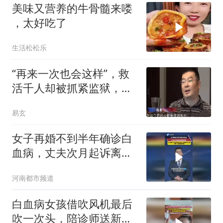
美味又营养的牛骨髓来喽
，太好吃了
生活松松乐
“再来一次也会这样”，救
活千人却被抓紧监狱，万
人跪求无罪释放
易玄
女子再婚不到半年确诊白
血病，丈夫次月起诉离婚
被驳回，女子离世 丈夫起
河南都市频道
诉其父母女儿索要彩礼金
饰
白血病女孩借吹风机最后
吹一次头，陪诊师送新