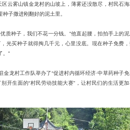
朝天区云雾山镇金龙村的山坡上，薄雾还没散尽，村民石海
藿种子撒进刚翻好的泥土里。
的优质种子，我们不花一分钱。”他直起腰，拍拍手上的泥
亩，光买种子就得掏几千元，心里没底。现在种子免费，
。”
驻金龙村工作队举办了“促进村内循环经济·中草药种子免
了别开生面的“村民劳动技能大赛”，让村民们的生活更加