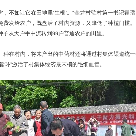
睡’，不如让它在田地里‘生根’。”金龙村驻村第一书记霍瑞
免费发给农户，既盘活了村内资源，又降低了种植门槛。
种子从大户手中流转到99户普通农户的田里。
、种在村内，将来产出的中药材还将通过村集体渠道统一
内循环”激活了村集体经济最末梢的毛细血管。