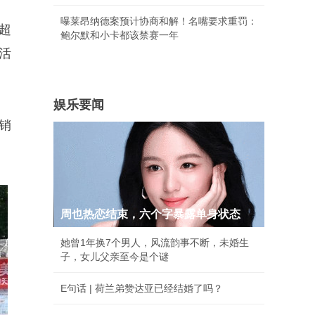
曝莱昂纳德案预计协商和解！名嘴要求重罚：
超
鲍尔默和小卡都该禁赛一年
活
娱乐要闻
销
周也热恋结束，六个字暴露单身状态
她曾1年换7个男人，风流韵事不断，未婚生
子，女儿父亲至今是个谜
E句话 | 荷兰弟赞达亚已经结婚了吗？