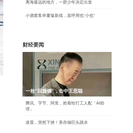
离海最远的地方，一群少年决定出发
小酒窝客串董璇新戏，直呼周也“小也”
财经要闻
一枚“回旋镖”，击中王思聪
腾讯、字节、阿里，抢着给打工人配「AI助
理」
凌晨，突然下挫！美存储巨头跳水