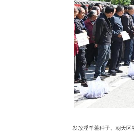
发放淫羊藿种子。朝天区