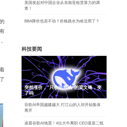
美国发起对中国企业从东南亚租赁算力的调
查！
的
BBA降价也卖不动？价格跳水为啥没用了？
有
，
科技要闻
着
了
突然涨价，"只收电费钱"的梁文锋，变
了吗
谷歌AI帝国越建越大 打江山的人却开始集体
离开
凌晨谷歌AI地震！4位大牛离职 CEO退居二线