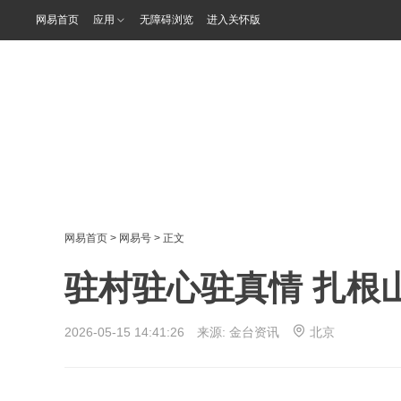
网易首页
应用
无障碍浏览
进入关怀版
网易首页
>
网易号
> 正文
驻村驻心驻真情 扎根
2026-05-15 14:41:26 来源:
金台资讯
北京