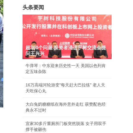
头条要闻
超360个问题 投资者涌进宇树交流会提
问王兴兴
牛弹琴：中东迎来历史性一天 美国以色列肯
定五味杂陈
16万高端河轮游变"每天赶大巴拉练" 老人天
天吃保心丸
大白兔奶糖糖纸在海外意外走红 获赞配色经
典永不过时
宜家30多斤重厕所门板突然脱落 女子用双手
撑手被砸伤