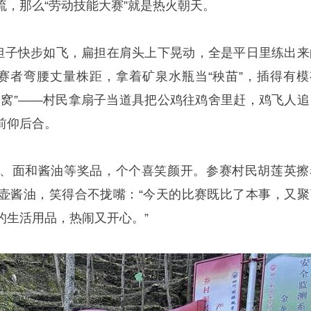
流，那么“劳动技能大赛”就是热火朝天。
挑担子快步如飞，扁担在肩头上下晃动，全是平日里练出来
参赛者弯腰丈量株距，拿着矿泉水瓶当“秧苗”，插得有模
进窝”——村民拿扇子当道具把公鸡往鸡舍里赶，鸡飞人追
前仰后合。
、面和酱油等奖品，个个喜笑颜开。参赛村民胡莲英擦
壶酱油，笑得合不拢嘴：“今天的比赛既比了本事，又聚
的生活用品，热闹又开心。”