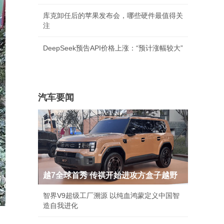
库克卸任后的苹果发布会，哪些硬件最值得关
注
DeepSeek预告API价格上涨：“预计涨幅较大”
汽车要闻
越7全球首秀 传祺开始进攻方盒子越野
智界V9超级工厂溯源 以纯血鸿蒙定义中国智
造自我进化