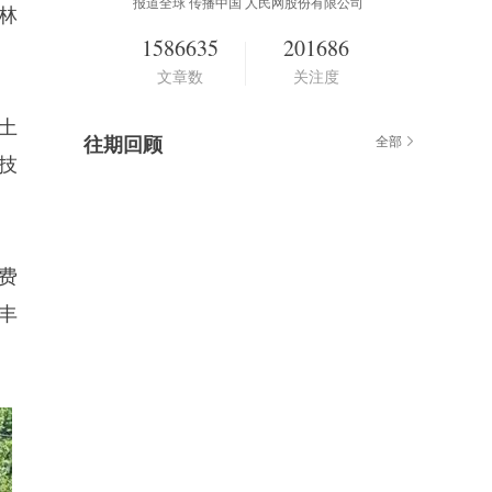
报道全球 传播中国 人民网股份有限公司
林
1586635
201686
文章数
关注度
土
往期回顾
全部
技
费
丰