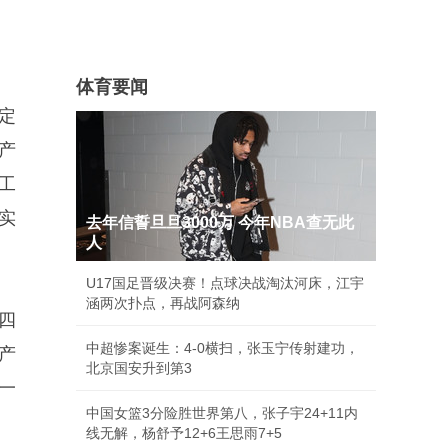
体育要闻
定
产
工
实
去年信誓旦旦3000万 今年NBA查无此
人
U17国足晋级决赛！点球决战淘汰河床，江宇
涵两次扑点，再战阿森纳
四
中超惨案诞生：4-0横扫，张玉宁传射建功，
产
北京国安升到第3
一
中国女篮3分险胜世界第八，张子宇24+11内
线无解，杨舒予12+6王思雨7+5